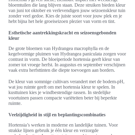
bloemtuilen die lang blijven staan. Deze struiken bieden kleur
van juni tot oktober en verlevendigen jouw seizoenskleur tuin
zonder veel gedoe. Kies de juiste soort voor jouw plek en je
hebt bijna het hele groeiseizoen plezier van vorm en tint.
Esthetische aantrekkingskracht en seizoensgebonden
kleur
De grote bloemen van Hydrangea macrophylla en de
kegelvormige pluimen van Hydrangea paniculata zorgen voor
contrast in vorm. De bloeiperiode hortensia geeft kleur van
zomer tot vroege herfst. In augustus en september verschijnen
vaak extra herfsttinten die diepte toevoegen aan borders.
De kleur van sommige cultivars verandert met de bodem-pH,
wat jou ruimte geeft om met hortensia kleur te spelen. In
kusttuinen kies je windbestendige rassen. In stedelijke
voortuinen passen compacte variëteiten beter bij beperkte
ruimte.
Veelzijdigheid in stijl en beplantingscombinaties
Hortensia’s werken in moderne en landelijke tuinen. Voor
strakke lijnen gebruik je één kleur en verzorgde