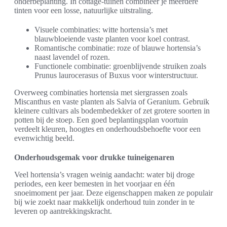
onderbeplanting. In cottage-tuinen combineer je meerdere
tinten voor een losse, natuurlijke uitstraling.
Visuele combinaties: witte hortensia’s met
blauwbloeiende vaste planten voor koel contrast.
Romantische combinatie: roze of blauwe hortensia’s
naast lavendel of rozen.
Functionele combinatie: groenblijvende struiken zoals
Prunus laurocerasus of Buxus voor winterstructuur.
Overweeg combinaties hortensia met siergrassen zoals
Miscanthus en vaste planten als Salvia of Geranium. Gebruik
kleinere cultivars als bodembedekker of zet grotere soorten in
potten bij de stoep. Een goed beplantingsplan voortuin
verdeelt kleuren, hoogtes en onderhoudsbehoefte voor een
evenwichtig beeld.
Onderhoudsgemak voor drukke tuineigenaren
Veel hortensia’s vragen weinig aandacht: water bij droge
periodes, een keer bemesten in het voorjaar en één
snoeimoment per jaar. Deze eigenschappen maken ze populair
bij wie zoekt naar makkelijk onderhoud tuin zonder in te
leveren op aantrekkingskracht.