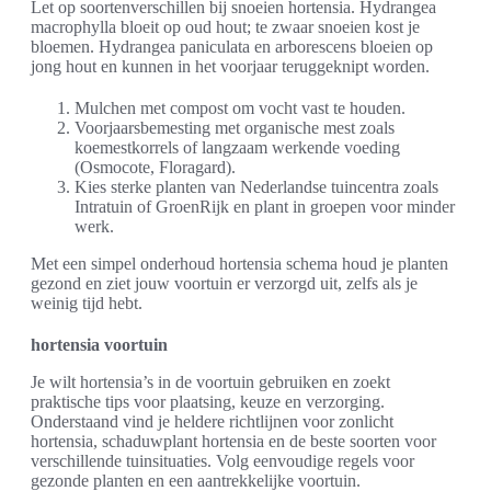
Let op soortenverschillen bij snoeien hortensia. Hydrangea
macrophylla bloeit op oud hout; te zwaar snoeien kost je
bloemen. Hydrangea paniculata en arborescens bloeien op
jong hout en kunnen in het voorjaar teruggeknipt worden.
Mulchen met compost om vocht vast te houden.
Voorjaarsbemesting met organische mest zoals
koemestkorrels of langzaam werkende voeding
(Osmocote, Floragard).
Kies sterke planten van Nederlandse tuincentra zoals
Intratuin of GroenRijk en plant in groepen voor minder
werk.
Met een simpel onderhoud hortensia schema houd je planten
gezond en ziet jouw voortuin er verzorgd uit, zelfs als je
weinig tijd hebt.
hortensia voortuin
Je wilt hortensia’s in de voortuin gebruiken en zoekt
praktische tips voor plaatsing, keuze en verzorging.
Onderstaand vind je heldere richtlijnen voor zonlicht
hortensia, schaduwplant hortensia en de beste soorten voor
verschillende tuinsituaties. Volg eenvoudige regels voor
gezonde planten en een aantrekkelijke voortuin.