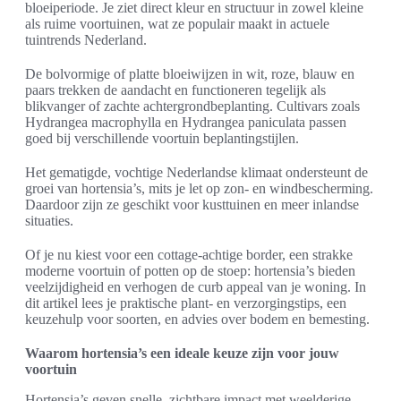
bloeiperiode. Je ziet direct kleur en structuur in zowel kleine
als ruime voortuinen, wat ze populair maakt in actuele
tuintrends Nederland.
De bolvormige of platte bloeiwijzen in wit, roze, blauw en
paars trekken de aandacht en functioneren tegelijk als
blikvanger of zachte achtergrondbeplanting. Cultivars zoals
Hydrangea macrophylla en Hydrangea paniculata passen
goed bij verschillende voortuin beplantingstijlen.
Het gematigde, vochtige Nederlandse klimaat ondersteunt de
groei van hortensia’s, mits je let op zon- en windbescherming.
Daardoor zijn ze geschikt voor kusttuinen en meer inlandse
situaties.
Of je nu kiest voor een cottage-achtige border, een strakke
moderne voortuin of potten op de stoep: hortensia’s bieden
veelzijdigheid en verhogen de curb appeal van je woning. In
dit artikel lees je praktische plant- en verzorgingstips, een
keuzehulp voor soorten, en advies over bodem en bemesting.
Waarom hortensia’s een ideale keuze zijn voor jouw
voortuin
Hortensia’s geven snelle, zichtbare impact met weelderige