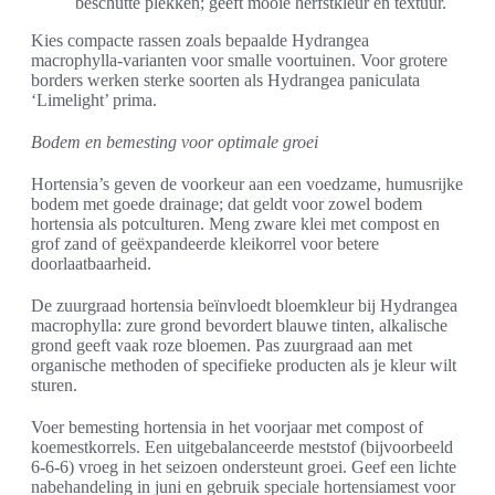
beschutte plekken; geeft mooie herfstkleur en textuur.
Kies compacte rassen zoals bepaalde Hydrangea
macrophylla-varianten voor smalle voortuinen. Voor grotere
borders werken sterke soorten als Hydrangea paniculata
‘Limelight’ prima.
Bodem en bemesting voor optimale groei
Hortensia’s geven de voorkeur aan een voedzame, humusrijke
bodem met goede drainage; dat geldt voor zowel bodem
hortensia als potculturen. Meng zware klei met compost en
grof zand of geëxpandeerde kleikorrel voor betere
doorlaatbaarheid.
De zuurgraad hortensia beïnvloedt bloemkleur bij Hydrangea
macrophylla: zure grond bevordert blauwe tinten, alkalische
grond geeft vaak roze bloemen. Pas zuurgraad aan met
organische methoden of specifieke producten als je kleur wilt
sturen.
Voer bemesting hortensia in het voorjaar met compost of
koemestkorrels. Een uitgebalanceerde meststof (bijvoorbeeld
6-6-6) vroeg in het seizoen ondersteunt groei. Geef een lichte
nabehandeling in juni en gebruik speciale hortensiamest voor