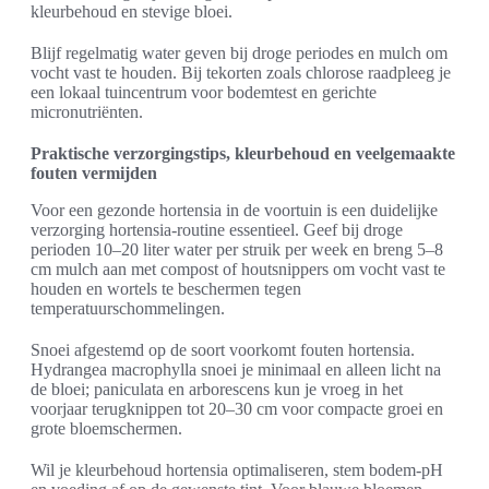
kleurbehoud en stevige bloei.
Blijf regelmatig water geven bij droge periodes en mulch om
vocht vast te houden. Bij tekorten zoals chlorose raadpleeg je
een lokaal tuincentrum voor bodemtest en gerichte
micronutriënten.
Praktische verzorgingstips, kleurbehoud en veelgemaakte
fouten vermijden
Voor een gezonde hortensia in de voortuin is een duidelijke
verzorging hortensia-routine essentieel. Geef bij droge
perioden 10–20 liter water per struik per week en breng 5–8
cm mulch aan met compost of houtsnippers om vocht vast te
houden en wortels te beschermen tegen
temperatuurschommelingen.
Snoei afgestemd op de soort voorkomt fouten hortensia.
Hydrangea macrophylla snoei je minimaal en alleen licht na
de bloei; paniculata en arborescens kun je vroeg in het
voorjaar terugknippen tot 20–30 cm voor compacte groei en
grote bloemschermen.
Wil je kleurbehoud hortensia optimaliseren, stem bodem-pH