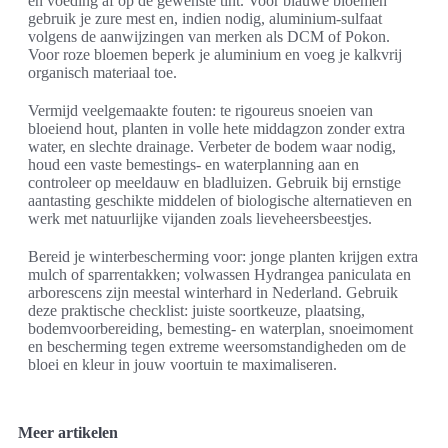
en voeding af op de gewenste tint. Voor blauwe bloemen
gebruik je zure mest en, indien nodig, aluminium-sulfaat
volgens de aanwijzingen van merken als DCM of Pokon.
Voor roze bloemen beperk je aluminium en voeg je kalkvrij
organisch materiaal toe.
Vermijd veelgemaakte fouten: te rigoureus snoeien van
bloeiend hout, planten in volle hete middagzon zonder extra
water, en slechte drainage. Verbeter de bodem waar nodig,
houd een vaste bemestings- en waterplanning aan en
controleer op meeldauw en bladluizen. Gebruik bij ernstige
aantasting geschikte middelen of biologische alternatieven en
werk met natuurlijke vijanden zoals lieveheersbeestjes.
Bereid je winterbescherming voor: jonge planten krijgen extra
mulch of sparrentakken; volwassen Hydrangea paniculata en
arborescens zijn meestal winterhard in Nederland. Gebruik
deze praktische checklist: juiste soortkeuze, plaatsing,
bodemvoorbereiding, bemesting- en waterplan, snoeimoment
en bescherming tegen extreme weersomstandigheden om de
bloei en kleur in jouw voortuin te maximaliseren.
Meer artikelen