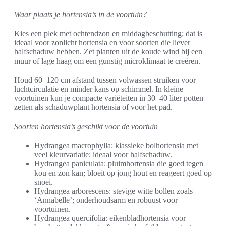
Waar plaats je hortensia’s in de voortuin?
Kies een plek met ochtendzon en middagbeschutting; dat is
ideaal voor zonlicht hortensia en voor soorten die liever
halfschaduw hebben. Zet planten uit de koude wind bij een
muur of lage haag om een gunstig microklimaat te creëren.
Houd 60–120 cm afstand tussen volwassen struiken voor
luchtcirculatie en minder kans op schimmel. In kleine
voortuinen kun je compacte variëteiten in 30–40 liter potten
zetten als schaduwplant hortensia of voor het pad.
Soorten hortensia’s geschikt voor de voortuin
Hydrangea macrophylla: klassieke bolhortensia met
veel kleurvariatie; ideaal voor halfschaduw.
Hydrangea paniculata: pluimhortensia die goed tegen
kou en zon kan; bloeit op jong hout en reageert goed op
snoei.
Hydrangea arborescens: stevige witte bollen zoals
‘Annabelle’; onderhoudsarm en robuust voor
voortuinen.
Hydrangea quercifolia: eikenbladhortensia voor