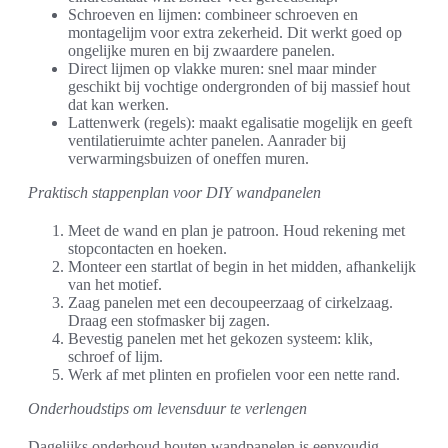
Schroeven en lijmen: combineer schroeven en
montagelijm voor extra zekerheid. Dit werkt goed op
ongelijke muren en bij zwaardere panelen.
Direct lijmen op vlakke muren: snel maar minder
geschikt bij vochtige ondergronden of bij massief hout
dat kan werken.
Lattenwerk (regels): maakt egalisatie mogelijk en geeft
ventilatieruimte achter panelen. Aanrader bij
verwarmingsbuizen of oneffen muren.
Praktisch stappenplan voor DIY wandpanelen
Meet de wand en plan je patroon. Houd rekening met
stopcontacten en hoeken.
Monteer een startlat of begin in het midden, afhankelijk
van het motief.
Zaag panelen met een decoupeerzaag of cirkelzaag.
Draag een stofmasker bij zagen.
Bevestig panelen met het gekozen systeem: klik,
schroef of lijm.
Werk af met plinten en profielen voor een nette rand.
Onderhoudstips om levensduur te verlengen
Dagelijks onderhoud houten wandpanelen is eenvoudig.