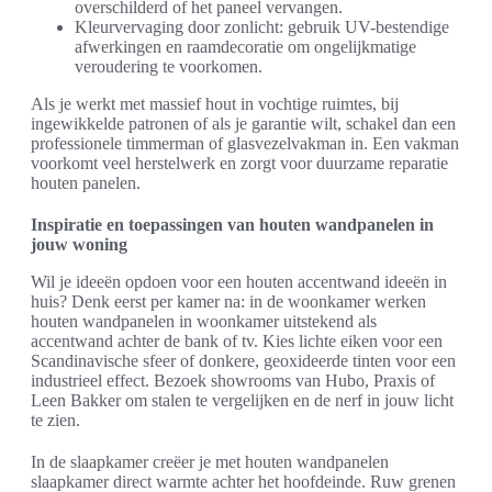
overschilderd of het paneel vervangen.
Kleurvervaging door zonlicht: gebruik UV-bestendige
afwerkingen en raamdecoratie om ongelijkmatige
veroudering te voorkomen.
Als je werkt met massief hout in vochtige ruimtes, bij
ingewikkelde patronen of als je garantie wilt, schakel dan een
professionele timmerman of glasvezelvakman in. Een vakman
voorkomt veel herstelwerk en zorgt voor duurzame reparatie
houten panelen.
Inspiratie en toepassingen van houten wandpanelen in
jouw woning
Wil je ideeën opdoen voor een houten accentwand ideeën in
huis? Denk eerst per kamer na: in de woonkamer werken
houten wandpanelen in woonkamer uitstekend als
accentwand achter de bank of tv. Kies lichte eiken voor een
Scandinavische sfeer of donkere, geoxideerde tinten voor een
industrieel effect. Bezoek showrooms van Hubo, Praxis of
Leen Bakker om stalen te vergelijken en de nerf in jouw licht
te zien.
In de slaapkamer creëer je met houten wandpanelen
slaapkamer direct warmte achter het hoofdeinde. Ruw grenen