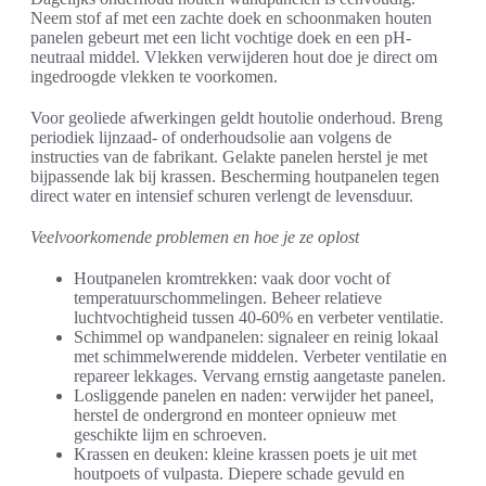
Neem stof af met een zachte doek en schoonmaken houten
panelen gebeurt met een licht vochtige doek en een pH-
neutraal middel. Vlekken verwijderen hout doe je direct om
ingedroogde vlekken te voorkomen.
Voor geoliede afwerkingen geldt houtolie onderhoud. Breng
periodiek lijnzaad- of onderhoudsolie aan volgens de
instructies van de fabrikant. Gelakte panelen herstel je met
bijpassende lak bij krassen. Bescherming houtpanelen tegen
direct water en intensief schuren verlengt de levensduur.
Veelvoorkomende problemen en hoe je ze oplost
Houtpanelen kromtrekken: vaak door vocht of
temperatuurschommelingen. Beheer relatieve
luchtvochtigheid tussen 40-60% en verbeter ventilatie.
Schimmel op wandpanelen: signaleer en reinig lokaal
met schimmelwerende middelen. Verbeter ventilatie en
repareer lekkages. Vervang ernstig aangetaste panelen.
Losliggende panelen en naden: verwijder het paneel,
herstel de ondergrond en monteer opnieuw met
geschikte lijm en schroeven.
Krassen en deuken: kleine krassen poets je uit met
houtpoets of vulpasta. Diepere schade gevuld en