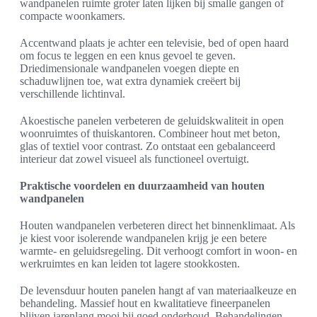
wandpanelen ruimte groter laten lijken bij smalle gangen of
compacte woonkamers.
Accentwand plaats je achter een televisie, bed of open haard
om focus te leggen en een knus gevoel te geven.
Driedimensionale wandpanelen voegen diepte en
schaduwlijnen toe, wat extra dynamiek creëert bij
verschillende lichtinval.
Akoestische panelen verbeteren de geluidskwaliteit in open
woonruimtes of thuiskantoren. Combineer hout met beton,
glas of textiel voor contrast. Zo ontstaat een gebalanceerd
interieur dat zowel visueel als functioneel overtuigt.
Praktische voordelen en duurzaamheid van houten
wandpanelen
Houten wandpanelen verbeteren direct het binnenklimaat. Als
je kiest voor isolerende wandpanelen krijg je een betere
warmte- en geluidsregeling. Dit verhoogt comfort in woon- en
werkruimtes en kan leiden tot lagere stookkosten.
De levensduur houten panelen hangt af van materiaalkeuze en
behandeling. Massief hout en kwalitatieve fineerpanelen
blijven jarenlang mooi bij goed onderhoud. Behandelingen