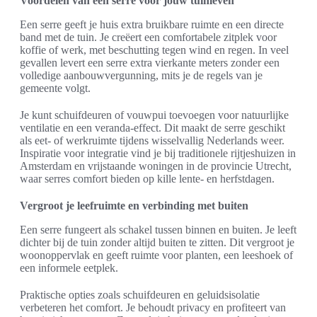
Voordelen van een serre voor jouw tuinleven
Een serre geeft je huis extra bruikbare ruimte en een directe
band met de tuin. Je creëert een comfortabele zitplek voor
koffie of werk, met beschutting tegen wind en regen. In veel
gevallen levert een serre extra vierkante meters zonder een
volledige aanbouwvergunning, mits je de regels van je
gemeente volgt.
Je kunt schuifdeuren of vouwpui toevoegen voor natuurlijke
ventilatie en een veranda-effect. Dit maakt de serre geschikt
als eet- of werkruimte tijdens wisselvallig Nederlands weer.
Inspiratie voor integratie vind je bij traditionele rijtjeshuizen in
Amsterdam en vrijstaande woningen in de provincie Utrecht,
waar serres comfort bieden op kille lente- en herfstdagen.
Vergroot je leefruimte en verbinding met buiten
Een serre fungeert als schakel tussen binnen en buiten. Je leeft
dichter bij de tuin zonder altijd buiten te zitten. Dit vergroot je
woonoppervlak en geeft ruimte voor planten, een leeshoek of
een informele eetplek.
Praktische opties zoals schuifdeuren en geluidsisolatie
verbeteren het comfort. Je behoudt privacy en profiteert van