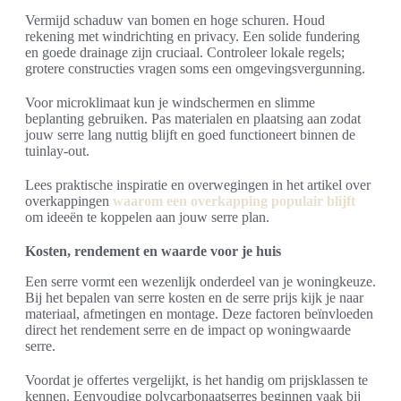
Vermijd schaduw van bomen en hoge schuren. Houd
rekening met windrichting en privacy. Een solide fundering
en goede drainage zijn cruciaal. Controleer lokale regels;
grotere constructies vragen soms een omgevingsvergunning.
Voor microklimaat kun je windschermen en slimme
beplanting gebruiken. Pas materialen en plaatsing aan zodat
jouw serre lang nuttig blijft en goed functioneert binnen de
tuinlay-out.
Lees praktische inspiratie en overwegingen in het artikel over
overkappingen
waarom een overkapping populair blijft
om ideeën te koppelen aan jouw serre plan.
Kosten, rendement en waarde voor je huis
Een serre vormt een wezenlijk onderdeel van je woningkeuze.
Bij het bepalen van serre kosten en de serre prijs kijk je naar
materiaal, afmetingen en montage. Deze factoren beïnvloeden
direct het rendement serre en de impact op woningwaarde
serre.
Voordat je offertes vergelijkt, is het handig om prijsklassen te
kennen. Eenvoudige polycarbonaatserres beginnen vaak bij