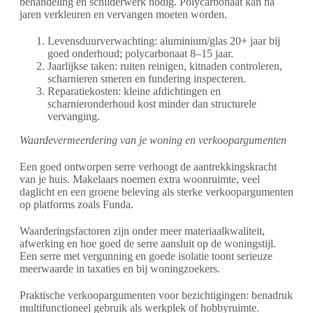
behandeling en schilderwerk nodig. Polycarbonaat kan na
jaren verkleuren en vervangen moeten worden.
Levensduurverwachting: aluminium/glas 20+ jaar bij
goed onderhoud; polycarbonaat 8–15 jaar.
Jaarlijkse taken: ruiten reinigen, kitnaden controleren,
scharnieren smeren en fundering inspecteren.
Reparatiekosten: kleine afdichtingen en
scharnieronderhoud kost minder dan structurele
vervanging.
Waardevermeerdering van je woning en verkoopargumenten
Een goed ontworpen serre verhoogt de aantrekkingskracht
van je huis. Makelaars noemen extra woonruimte, veel
daglicht en een groene beleving als sterke verkoopargumenten
op platforms zoals Funda.
Waarderingsfactoren zijn onder meer materiaalkwaliteit,
afwerking en hoe goed de serre aansluit op de woningstijl.
Een serre met vergunning en goede isolatie toont serieuze
meerwaarde in taxaties en bij woningzoekers.
Praktische verkoopargumenten voor bezichtigingen: benadruk
multifunctioneel gebruik als werkplek of hobbyruimte.