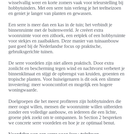
wisselvallig weer en korte zomers vaak voor teleurstelling bij
hobbytuinders. Met een serre tuin verleng je het teeltseizoen
en geniet je langer van planten en gewassen.
Een serre is meer dan een kas in de tuin; het verbindt je
binnenruimte met de buitenwereld. Je creëert extra
woonruimte voor een zithoek, een eetplek of een hobbyruimte
voor stekjes en zaaibakken. Deze manier van tuinaanbouw
past goed bij de Nederlandse focus op praktische,
gebruiksgerichte tuinen.
De serre voordelen zijn niet alleen praktisch. Door extra
zonlicht en bescherming tegen wind en nachtvorst verbetert je
binnenklimaat en stijgt de opbrengst van kruiden, groenten en
tropische planten. Voor huiseigenaren is dit ook een slimme
investering: meer wooncomfort en mogelijk een hogere
woningwaarde.
Doelgroepen die het meest profiteren zijn hobbytuinders die
meer oogst willen, mensen die woonruimte willen uitbreiden
zonder een volledige aanbouw, en iedereen die een lichte,
groene plek zoekt om te ontspannen. In Section 2 bespreken
we concrete serre voordelen en hoe je ze optimaal benut.