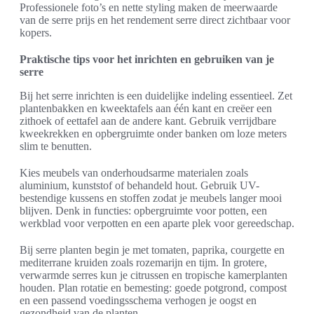
Professionele foto’s en nette styling maken de meerwaarde
van de serre prijs en het rendement serre direct zichtbaar voor
kopers.
Praktische tips voor het inrichten en gebruiken van je
serre
Bij het serre inrichten is een duidelijke indeling essentieel. Zet
plantenbakken en kweektafels aan één kant en creëer een
zithoek of eettafel aan de andere kant. Gebruik verrijdbare
kweekrekken en opbergruimte onder banken om loze meters
slim te benutten.
Kies meubels van onderhoudsarme materialen zoals
aluminium, kunststof of behandeld hout. Gebruik UV-
bestendige kussens en stoffen zodat je meubels langer mooi
blijven. Denk in functies: opbergruimte voor potten, een
werkblad voor verpotten en een aparte plek voor gereedschap.
Bij serre planten begin je met tomaten, paprika, courgette en
mediterrane kruiden zoals rozemarijn en tijm. In grotere,
verwarmde serres kun je citrussen en tropische kamerplanten
houden. Plan rotatie en bemesting: goede potgrond, compost
en een passend voedingsschema verhogen je oogst en
gezondheid van de planten.