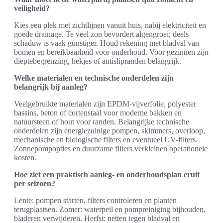
veiligheid?
Kies een plek met zichtlijnen vanuit huis, nabij elektriciteit en
goede drainage. Te veel zon bevordert algengroei; deels
schaduw is vaak gunstiger. Houd rekening met bladval van
bomen en bereikbaarheid voor onderhoud. Voor gezinnen zijn
dieptebegrenzing, hekjes of antislipranden belangrijk.
Welke materialen en technische onderdelen zijn
belangrijk bij aanleg?
Veelgebruikte materialen zijn EPDM-vijverfolie, polyester
bassins, beton of cortenstaal voor moderne bakken en
natuursteen of hout voor randen. Belangrijke technische
onderdelen zijn energiezuinige pompen, skimmers, overloop,
mechanische en biologische filters en eventueel UV-filters.
Zonnepompopties en duurzame filters verkleinen operationele
kosten.
Hoe ziet een praktisch aanleg- en onderhoudsplan eruit
per seizoen?
Lente: pompen starten, filters controleren en planten
terugplaatsen. Zomer: waterpeil en pompreiniging bijhouden,
bladeren verwijderen. Herfst: netten tegen bladval en