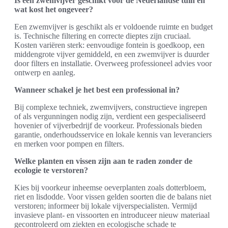
Is een zwemvijver geschikt voor de Nederlandse tuin en
wat kost het ongeveer?
Een zwemvijver is geschikt als er voldoende ruimte en budget
is. Technische filtering en correcte dieptes zijn cruciaal.
Kosten variëren sterk: eenvoudige fontein is goedkoop, een
middengrote vijver gemiddeld, en een zwemvijver is duurder
door filters en installatie. Overweeg professioneel advies voor
ontwerp en aanleg.
Wanneer schakel je het best een professional in?
Bij complexe techniek, zwemvijvers, constructieve ingrepen
of als vergunningen nodig zijn, verdient een gespecialiseerd
hovenier of vijverbedrijf de voorkeur. Professionals bieden
garantie, onderhoudsservice en lokale kennis van leveranciers
en merken voor pompen en filters.
Welke planten en vissen zijn aan te raden zonder de
ecologie te verstoren?
Kies bij voorkeur inheemse oeverplanten zoals dotterbloem,
riet en lisdodde. Voor vissen gelden soorten die de balans niet
verstoren; informeer bij lokale vijverspecialisten. Vermijd
invasieve plant- en vissoorten en introduceer nieuw materiaal
gecontroleerd om ziekten en ecologische schade te