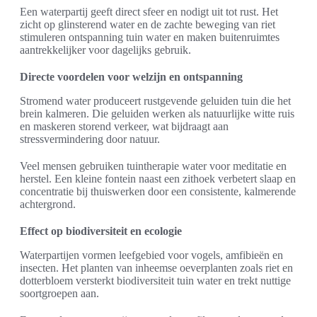
Een waterpartij geeft direct sfeer en nodigt uit tot rust. Het
zicht op glinsterend water en de zachte beweging van riet
stimuleren ontspanning tuin water en maken buitenruimtes
aantrekkelijker voor dagelijks gebruik.
Directe voordelen voor welzijn en ontspanning
Stromend water produceert rustgevende geluiden tuin die het
brein kalmeren. Die geluiden werken als natuurlijke witte ruis
en maskeren storend verkeer, wat bijdraagt aan
stressvermindering door natuur.
Veel mensen gebruiken tuintherapie water voor meditatie en
herstel. Een kleine fontein naast een zithoek verbetert slaap en
concentratie bij thuiswerken door een consistente, kalmerende
achtergrond.
Effect op biodiversiteit en ecologie
Waterpartijen vormen leefgebied voor vogels, amfibieën en
insecten. Het planten van inheemse oeverplanten zoals riet en
dotterbloem versterkt biodiversiteit tuin water en trekt nuttige
soortgroepen aan.