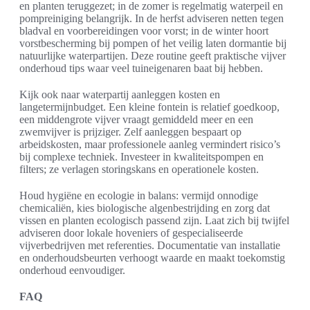
en planten teruggezet; in de zomer is regelmatig waterpeil en
pompreiniging belangrijk. In de herfst adviseren netten tegen
bladval en voorbereidingen voor vorst; in de winter hoort
vorstbescherming bij pompen of het veilig laten dormantie bij
natuurlijke waterpartijen. Deze routine geeft praktische vijver
onderhoud tips waar veel tuineigenaren baat bij hebben.
Kijk ook naar waterpartij aanleggen kosten en
langetermijnbudget. Een kleine fontein is relatief goedkoop,
een middengrote vijver vraagt gemiddeld meer en een
zwemvijver is prijziger. Zelf aanleggen bespaart op
arbeidskosten, maar professionele aanleg vermindert risico’s
bij complexe techniek. Investeer in kwaliteitspompen en
filters; ze verlagen storingskans en operationele kosten.
Houd hygiëne en ecologie in balans: vermijd onnodige
chemicaliën, kies biologische algenbestrijding en zorg dat
vissen en planten ecologisch passend zijn. Laat zich bij twijfel
adviseren door lokale hoveniers of gespecialiseerde
vijverbedrijven met referenties. Documentatie van installatie
en onderhoudsbeurten verhoogt waarde en maakt toekomstig
onderhoud eenvoudiger.
FAQ