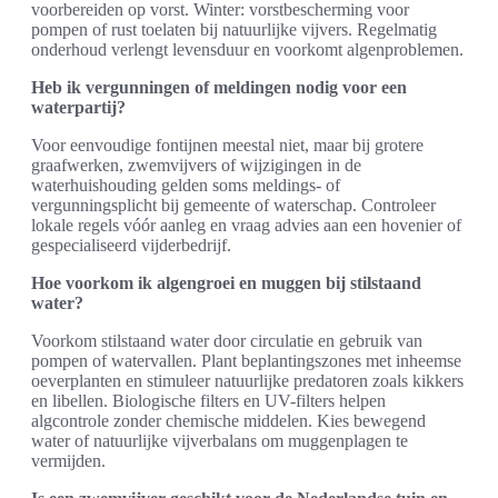
voorbereiden op vorst. Winter: vorstbescherming voor
pompen of rust toelaten bij natuurlijke vijvers. Regelmatig
onderhoud verlengt levensduur en voorkomt algenproblemen.
Heb ik vergunningen of meldingen nodig voor een
waterpartij?
Voor eenvoudige fontijnen meestal niet, maar bij grotere
graafwerken, zwemvijvers of wijzigingen in de
waterhuishouding gelden soms meldings- of
vergunningsplicht bij gemeente of waterschap. Controleer
lokale regels vóór aanleg en vraag advies aan een hovenier of
gespecialiseerd vijderbedrijf.
Hoe voorkom ik algengroei en muggen bij stilstaand
water?
Voorkom stilstaand water door circulatie en gebruik van
pompen of watervallen. Plant beplantingszones met inheemse
oeverplanten en stimuleer natuurlijke predatoren zoals kikkers
en libellen. Biologische filters en UV-filters helpen
algcontrole zonder chemische middelen. Kies bewegend
water of natuurlijke vijverbalans om muggenplagen te
vermijden.