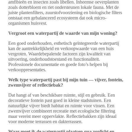
amfibieën en insecten zoals libellen. Inheemse oeverplanten
zoals dotterbloem en riet ondersteunen lokale fauna. Met de
juiste plantenfilters, zuurstofvoorziening en biologische filters
ontstaat een gebalanceerd ecosysteem dat ook micro-
organismen huisvest.
Vergroot een waterpartij de waarde van mijn woning?
Een goed onderhouden, esthetisch geïntegreerde waterpartij
kan de aantrekkelijkheid en verkoopwaarde van een huis
vergroten. Waardebepalende factoren zijn kwaliteit van
uitvoering, onderhoudstoestand en functionaliteit.
Professionele documentatie en goede foto’s helpen bij
verkooppresentaties.
Welk type waterpartij past bij mijn tuin — vijver, fontein,
zwemvijver of reflectiebak?
Dat hangt af van beschikbare ruimte, stijl en gebruik. Een
decoratieve fontein past goed in kleine stadstuinen. Een
natuurlijke vijver biedt habitat en ruimte voor vissen. Een
zwemvijver combineert recreatie met ecologische filtering
maar vereist meer oppervlakte. Reflectiebakken zijn ideaal
voor moderne terrassen en dakterrassen.
Waar moet ik de waterpartij plaatsen qua zonlicht en