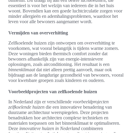
binnenin. Dit draagt bij aan een betere
luchtkwaliteit
, die
essentieel is voor het welzijn van iedereen die in het huis
woont. Bovendien kan een goede luchtcirculatie zorgen voor
minder allergieën en ademhalingsproblemen, waardoor het
leven voor alle bewoners aangenamer wordt.
Vermijden van oververhitting
Zelfkoelende huizen zijn ontworpen om oververhitting te
voorkomen, wat vooral belangrijk is tijdens warme zomers.
Deze woningen bieden thermisch comfort zonder dat
bewoners afhankelijk zijn van energie-intensievere
oplossingen, zoals airconditioning. Het resultaat is een
binnenklimaat
dat niet alleen prettig aanvoelt, maar ook
bijdraagt aan de langdurige gezondheid van bewoners, vooral
voor kwetsbare groepen zoals kinderen en ouderen.
Voorbeeldprojecten van zelfkoelende huizen
In Nederland zijn er verschillende
voorbeeldprojecten
zelfkoelende huizen
die een innovatieve benadering van
duurzame architectuur weerspiegelen. Deze projecten
benadrukken hoe architecten complexe technieken en
materialen toepassen om het binnenklimaat te optimaliseren.
Deze
innovatieve huizen in Nederland
combineren