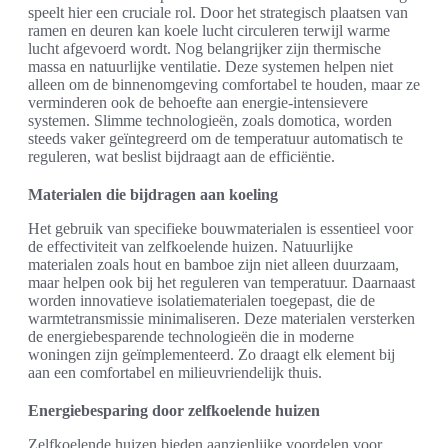
speelt hier een cruciale rol. Door het strategisch plaatsen van
ramen en deuren kan koele lucht circuleren terwijl warme
lucht afgevoerd wordt. Nog belangrijker zijn thermische
massa en natuurlijke ventilatie. Deze systemen helpen niet
alleen om de binnenomgeving comfortabel te houden, maar ze
verminderen ook de behoefte aan energie-intensievere
systemen. Slimme technologieën, zoals domotica, worden
steeds vaker geïntegreerd om de temperatuur automatisch te
reguleren, wat beslist bijdraagt aan de efficiëntie.
Materialen die bijdragen aan koeling
Het gebruik van specifieke bouwmaterialen is essentieel voor
de effectiviteit van zelfkoelende huizen. Natuurlijke
materialen zoals hout en bamboe zijn niet alleen duurzaam,
maar helpen ook bij het reguleren van temperatuur. Daarnaast
worden innovatieve isolatiematerialen toegepast, die de
warmtetransmissie minimaliseren. Deze materialen versterken
de energiebesparende technologieën die in moderne
woningen zijn geïmplementeerd. Zo draagt elk element bij
aan een comfortabel en milieuvriendelijk thuis.
Energiebesparing door zelfkoelende huizen
Zelfkoelende huizen bieden aanzienlijke voordelen voor