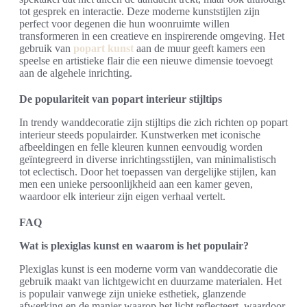
tot gesprek en interactie. Deze moderne kunststijlen zijn
perfect voor degenen die hun woonruimte willen
transformeren in een creatieve en inspirerende omgeving. Het
gebruik van
popart kunst
aan de muur geeft kamers een
speelse en artistieke flair die een nieuwe dimensie toevoegt
aan de algehele inrichting.
De populariteit van popart interieur stijltips
In trendy wanddecoratie zijn stijltips die zich richten op popart
interieur steeds populairder. Kunstwerken met iconische
afbeeldingen en felle kleuren kunnen eenvoudig worden
geïntegreerd in diverse inrichtingsstijlen, van minimalistisch
tot eclectisch. Door het toepassen van dergelijke stijlen, kan
men een unieke persoonlijkheid aan een kamer geven,
waardoor elk interieur zijn eigen verhaal vertelt.
FAQ
Wat is plexiglas kunst en waarom is het populair?
Plexiglas kunst is een moderne vorm van wanddecoratie die
gebruik maakt van lichtgewicht en duurzame materialen. Het
is populair vanwege zijn unieke esthetiek, glanzende
afwerking en de manier waarop het licht reflecteert, waardoor