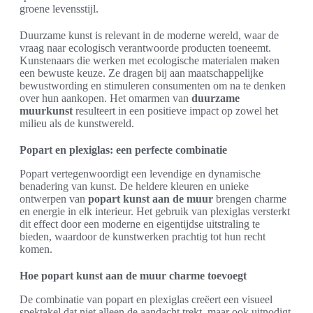
groene levensstijl.
Duurzame kunst is relevant in de moderne wereld, waar de
vraag naar ecologisch verantwoorde producten toeneemt.
Kunstenaars die werken met ecologische materialen maken
een bewuste keuze. Ze dragen bij aan maatschappelijke
bewustwording en stimuleren consumenten om na te denken
over hun aankopen. Het omarmen van
duurzame
muurkunst
resulteert in een positieve impact op zowel het
milieu als de kunstwereld.
Popart en plexiglas: een perfecte combinatie
Popart vertegenwoordigt een levendige en dynamische
benadering van kunst. De heldere kleuren en unieke
ontwerpen van
popart kunst aan de muur
brengen charme
en energie in elk interieur. Het gebruik van plexiglas versterkt
dit effect door een moderne en eigentijdse uitstraling te
bieden, waardoor de kunstwerken prachtig tot hun recht
komen.
Hoe popart kunst aan de muur charme toevoegt
De combinatie van popart en plexiglas creëert een visueel
spektakel dat niet alleen de aandacht trekt, maar ook uitnodigt