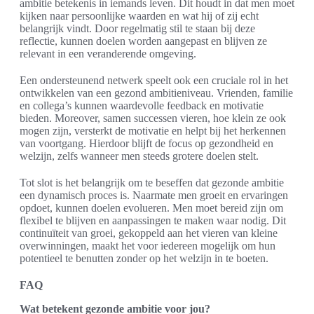
ambitie betekenis in iemands leven. Dit houdt in dat men moet
kijken naar persoonlijke waarden en wat hij of zij echt
belangrijk vindt. Door regelmatig stil te staan bij deze
reflectie, kunnen doelen worden aangepast en blijven ze
relevant in een veranderende omgeving.
Een ondersteunend netwerk speelt ook een cruciale rol in het
ontwikkelen van een gezond ambitieniveau. Vrienden, familie
en collega’s kunnen waardevolle feedback en motivatie
bieden. Moreover, samen successen vieren, hoe klein ze ook
mogen zijn, versterkt de motivatie en helpt bij het herkennen
van voortgang. Hierdoor blijft de focus op gezondheid en
welzijn, zelfs wanneer men steeds grotere doelen stelt.
Tot slot is het belangrijk om te beseffen dat gezonde ambitie
een dynamisch proces is. Naarmate men groeit en ervaringen
opdoet, kunnen doelen evolueren. Men moet bereid zijn om
flexibel te blijven en aanpassingen te maken waar nodig. Dit
continuïteit van groei, gekoppeld aan het vieren van kleine
overwinningen, maakt het voor iedereen mogelijk om hun
potentieel te benutten zonder op het welzijn in te boeten.
FAQ
Wat betekent gezonde ambitie voor jou?