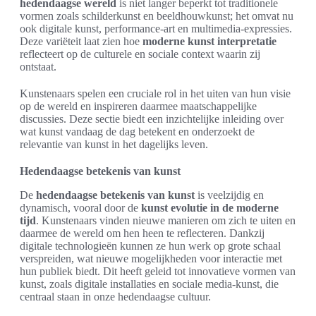
hedendaagse wereld
is niet langer beperkt tot traditionele
vormen zoals schilderkunst en beeldhouwkunst; het omvat nu
ook digitale kunst, performance-art en multimedia-expressies.
Deze variëteit laat zien hoe
moderne kunst interpretatie
reflecteert op de culturele en sociale context waarin zij
ontstaat.
Kunstenaars spelen een cruciale rol in het uiten van hun visie
op de wereld en inspireren daarmee maatschappelijke
discussies. Deze sectie biedt een inzichtelijke inleiding over
wat kunst vandaag de dag betekent en onderzoekt de
relevantie van kunst in het dagelijks leven.
Hedendaagse betekenis van kunst
De
hedendaagse betekenis van kunst
is veelzijdig en
dynamisch, vooral door de
kunst evolutie in de moderne
tijd
. Kunstenaars vinden nieuwe manieren om zich te uiten en
daarmee de wereld om hen heen te reflecteren. Dankzij
digitale technologieën kunnen ze hun werk op grote schaal
verspreiden, wat nieuwe mogelijkheden voor interactie met
hun publiek biedt. Dit heeft geleid tot innovatieve vormen van
kunst, zoals digitale installaties en sociale media-kunst, die
centraal staan in onze hedendaagse cultuur.