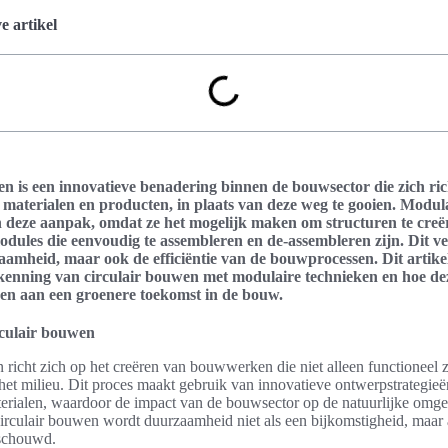
 artikel
n is een innovatieve benadering binnen de bouwsector die zich ric
materialen en producten, in plaats van deze weg te gooien. Modul
 in deze aanpak, omdat ze het mogelijk maken om structuren te creë
odules die eenvoudig te assembleren en de-assembleren zijn. Dit ve
aamheid, maar ook de efficiëntie van de bouwprocessen. Dit artikel
rkenning van circulair bouwen met modulaire technieken en hoe d
en aan een groenere toekomst in de bouw.
irculair bouwen
 richt zich op het creëren van bouwwerken die niet alleen functioneel 
 het milieu. Dit proces maakt gebruik van innovatieve ontwerpstrategieë
erialen, waardoor de impact van de bouwsector op de natuurlijke omge
circulair bouwen wordt duurzaamheid niet als een bijkomstigheid, maar 
eschouwd.