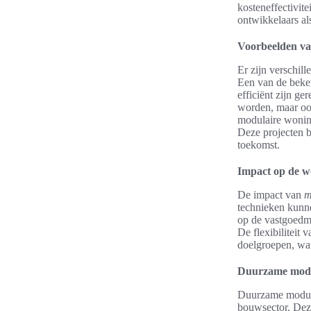
kosteneffectivit
ontwikkelaars al
Voorbeelden van
Er zijn verschil
Een van de beke
efficiënt zijn ge
worden, maar oo
modulaire woning
Deze projecten 
toekomst.
Impact op de w
De impact van
m
technieken kunne
op de vastgoedma
De flexibiliteit
doelgroepen, wa
Duurzame modu
Duurzame modulai
bouwsector. Deze