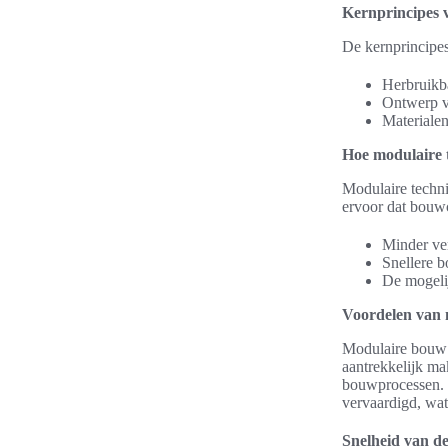
Kernprincipes 
De kernprincipes
Herbruikba
Ontwerp v
Materialen
Hoe modulaire 
Modulaire techni
ervoor dat bouw
Minder ver
Snellere b
De mogeli
Voordelen van
Modulaire bouw h
aantrekkelijk m
bouwprocessen. 
vervaardigd, wat 
Snelheid van d