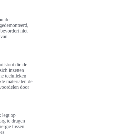
an de
 gedemonteerd,
bevordert niet
 van
itstoot die de
ich inzetten
me technieken
kte materialen de
 voordelen door
 legt op
org te dragen
nergie tussen
es.