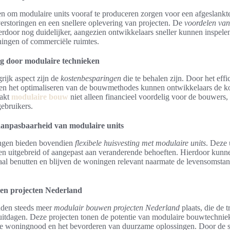
 om modulaire units vooraf te produceren zorgen voor een afgeslankte
 verstoringen en een snellere oplevering van projecten. De
voordelen van
rdoor nog duidelijker, aangezien ontwikkelaars sneller kunnen inspele
ingen of commerciële ruimtes.
g door modulaire technieken
rijk aspect zijn de
kostenbesparingen
die te behalen zijn. Door het effi
en het optimaliseren van de bouwmethodes kunnen ontwikkelaars de ko
aakt
modulaire bouw
niet alleen financieel voordelig voor de bouwers
gebruikers.
n aanpasbaarheid van modulaire units
ngen bieden bovendien
flexibele huisvesting met modulaire units
. Deze 
n uitgebreid of aangepast aan veranderende behoeften. Hierdoor kun
aal benutten en blijven de woningen relevant naarmate de levensomsta
en projecten Nederland
nden steeds meer
modulair bouwen projecten Nederland
plaats, die de t
tdagen. Deze projecten tonen de potentie van modulaire bouwtechniek
de woningnood en het bevorderen van duurzame oplossingen. Door de s