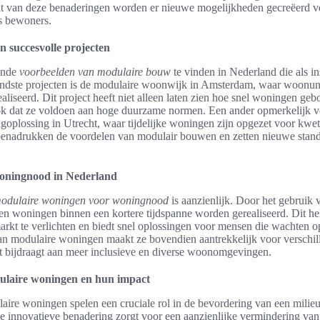
eit van deze benaderingen worden er nieuwe mogelijkheden gecreëerd 
s bewoners.
 succesvolle projecten
lende
voorbeelden van modulaire bouw
te vinden in Nederland die als in
ndste projecten is de modulaire woonwijk in Amsterdam, waar woonuni
realiseerd. Dit project heeft niet alleen laten zien hoe snel woningen 
k dat ze voldoen aan hoge duurzame normen. Een ander opmerkelijk vo
oplossing in Utrecht, waar tijdelijke woningen zijn opgezet voor kwe
benadrukken de voordelen van modulair bouwen en zetten nieuwe stan
oningnood in Nederland
odulaire woningen voor woningnood
is aanzienlijk. Door het gebruik
n woningen binnen een kortere tijdspanne worden gerealiseerd. Dit he
rkt te verlichten en biedt snel oplossingen voor mensen die wachten 
 van modulaire woningen maakt ze bovendien aantrekkelijk voor verschil
t bijdraagt aan meer inclusieve en diverse woonomgevingen.
laire woningen en hun impact
re woningen spelen een cruciale rol in de bevordering van een milieu
 innovatieve benadering zorgt voor een aanzienlijke vermindering van