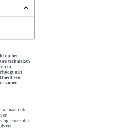
ht op het
aire technieken
ren in
rhoogt niet
 biedt een
eze samen
zijn, maar ook
n en
ving aanzienlijk
als een