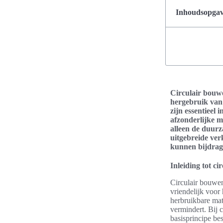
Inhoudsopgave
Circulair bouwe
hergebruik van 
zijn essentieel
afzonderlijke m
alleen de duurz
uitgebreide ve
kunnen bijdrag
Inleiding tot c
Circulair bouwen
vriendelijk voor
herbruikbare mat
vermindert. Bij 
basisprincipe b