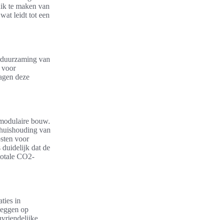
uik te maken van
at leidt tot een
erduurzaming van
 voor
agen deze
 modulaire bouw.
ehuishouding van
osten voor
duidelijk dat de
 totale CO2-
ties in
leggen op
uvriendelijke