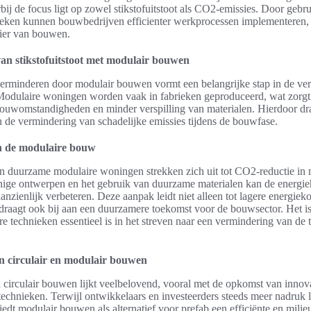
bij de focus ligt op zowel stikstofuitstoot als CO2-emissies. Door gebr
eken kunnen bouwbedrijven efficienter werkprocessen implementeren, w
ier van bouwen.
an stikstofuitstoot met modulair bouwen
 verminderen door modulair bouwen vormt een belangrijke stap in de v
Modulaire woningen worden vaak in fabrieken geproduceerd, wat zorgt
bouwomstandigheden en minder verspilling van materialen. Hierdoor dr
 de vermindering van schadelijke emissies tijdens de bouwfase.
n de modulaire bouw
n duurzame modulaire woningen strekken zich uit tot CO2-reductie in
nige ontwerpen en het gebruik van duurzame materialen kan de energi
nzienlijk verbeteren. Deze aanpak leidt niet alleen tot lagere energiek
raagt ook bij aan een duurzamere toekomst voor de bouwsector. Het is 
re technieken essentieel is in het streven naar een vermindering van de
n circulair en modulair bouwen
circulair bouwen lijkt veelbelovend, vooral met de opkomst van innova
chnieken. Terwijl ontwikkelaars en investeerders steeds meer nadruk 
edt modulair bouwen als alternatief voor prefab een efficiënte en milie