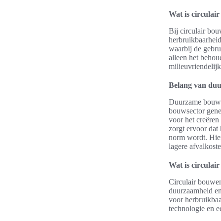
Wat is circulai
Bij circulair bo
herbruikbaarheid
waarbij de gebru
alleen het behou
milieuvriendelij
Belang van duu
Duurzame bouwpra
bouwsector gener
voor het creëren
zorgt ervoor dat
norm wordt. Hier
lagere afvalkost
Wat is circula
Circulair bouwen
duurzaamheid en 
voor herbruikbaa
technologie en e