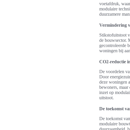
voetafdruk, waar
modulaire techni
duurzamere man
Vermindering v
Stikstofuitstoot
de bouwsector. 
gecontroleerde 
woningen bij aan
CO2-reductie i
De voordelen va
Door energiezui
deze woningen aa
bewoners, maar d
inzet op modulai
uitstoot.
De toekomst va
De toekomst van 
modulaire bouwte
duurzaamheid, bi