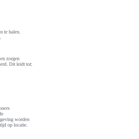
 te halen.
.
ken zorgen
. Dit leidt tot:
oners
de
mgeving worden
ijd op locatie.