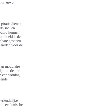
voor zowel
spiratie dienen.
ts snel en
gebouwd kunnen
orbeeld is de
tsbare groepen.
daarden voor de
 van modulaire
lpt om de druk
op een woning.
lende
vriendelijke
 de ecologische