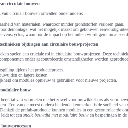
van circulair bouwen
 van circulair bouwen omvatten onder andere:
arheid van materialen, waardoor minder grondstoffen verloren gaan.
oor demontage, wat het mogelijk maakt om gebouwen eenvoudig uiteen
levenscyclus, waardoor de impact op het milieu wordt geminimaliseerd
technieken bijdragen aan circulaire bouwprojecten
eken spelen een cruciale rol in circulaire bouwprojecten. Deze technie
componenten onder gecontroleerde omstandigheden worden geproduceerd
spilling tijdens het productieproces.
ouwtijden en lagere kosten.
jkheid om modules opnieuw te gebruiken voor nieuwe projecten.
 modulaire bouw
eeft tal van voordelen die het zowel voor ontwikkelaars als voor bew
aken. Een van de meest onderscheidende kenmerken is de snelheid van 
Dankzij de prefab-productie kunnen modules in een gecontroleerde o
leidt tot een
snelle bouwtijd met modulaire bouw
en besparingen in de t
e bouwprocessen