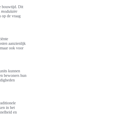
 bouwtijd. Dit
 modulaire
n op de vraag
ciënte
sten aanzienlijk
, maar ook voor
units kunnen
nen bewoners hun
ndigheden
raditionele
en in het
nelheid en