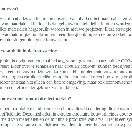
r bouwen?
uwen draait alles om het minimaliseren van afval en het maximaliseren v
 van materialen. Het idee is dat gebouwen uiteindelijk kunnen worden
ikte materialen hergebruikt worden in nieuwe projecten. Deze strategie 
d van natuurlijke hulpbronnen maar draagt ook bij aan de ontwikkeling
ke oplossingen binnen de bouwsector.
rzaamheid in de bouwsector
ktijken zijn van cruciaal belang, vooral gezien de aanzienlijke CO2-u
eert. Door over te schakelen naar circulair bouwen, kunnen bedrijven z
 van een milieuvriendelijkere toekomst. Het implementeren van duurza
 het energieverbruik efficiënt wordt beheerd en dat recycling van gebrui
door ontstaat niet alleen een betere omgeving, maar ook economische
en en een efficiënter gebruik van middelen.
ir bouwen met modulaire technieken?
 met modulaire technieken is een innovatieve benadering die de nadruk
efficiëntie. Deze methoden integreren circulaire bouwprincipes door z
rheid van materialen en de minimale productie van afval. Het is een sy
cologische verantwoordelijkheid, wat leidt tot een duurzamer bouwproc