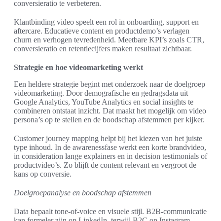
conversieratio te verbeteren.
Klantbinding video speelt een rol in onboarding, support en
aftercare. Educatieve content en productdemo’s verlagen
churn en verhogen tevredenheid. Meetbare KPI’s zoals CTR,
conversieratio en retentiecijfers maken resultaat zichtbaar.
Strategie en hoe videomarketing werkt
Een heldere strategie begint met onderzoek naar de doelgroep
videomarketing. Door demografische en gedragsdata uit
Google Analytics, YouTube Analytics en social insights te
combineren ontstaat inzicht. Dat maakt het mogelijk om video
persona’s op te stellen en de boodschap afstemmen per kijker.
Customer journey mapping helpt bij het kiezen van het juiste
type inhoud. In de awarenessfase werkt een korte brandvideo,
in consideration lange explainers en in decision testimonials of
productvideo’s. Zo blijft de content relevant en vergroot de
kans op conversie.
Doelgroepanalyse en boodschap afstemmen
Data bepaalt tone-of-voice en visuele stijl. B2B-communicatie
kan formeler zijn op LinkedIn, terwijl B2C op Instagram