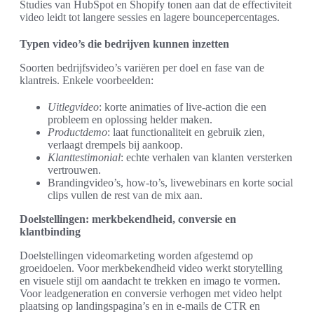
Studies van HubSpot en Shopify tonen aan dat de effectiviteit
video leidt tot langere sessies en lagere bouncepercentages.
Typen video’s die bedrijven kunnen inzetten
Soorten bedrijfsvideo’s variëren per doel en fase van de
klantreis. Enkele voorbeelden:
Uitlegvideo
: korte animaties of live-action die een
probleem en oplossing helder maken.
Productdemo
: laat functionaliteit en gebruik zien,
verlaagt drempels bij aankoop.
Klanttestimonial
: echte verhalen van klanten versterken
vertrouwen.
Brandingvideo’s, how-to’s, livewebinars en korte social
clips vullen de rest van de mix aan.
Doelstellingen: merkbekendheid, conversie en
klantbinding
Doelstellingen videomarketing worden afgestemd op
groeidoelen. Voor merkbekendheid video werkt storytelling
en visuele stijl om aandacht te trekken en imago te vormen.
Voor leadgeneration en conversie verhogen met video helpt
plaatsing op landingspagina’s en in e-mails de CTR en