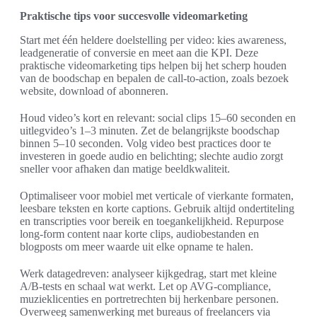
Praktische tips voor succesvolle videomarketing
Start met één heldere doelstelling per video: kies awareness,
leadgeneratie of conversie en meet aan die KPI. Deze
praktische videomarketing tips helpen bij het scherp houden
van de boodschap en bepalen de call-to-action, zoals bezoek
website, download of abonneren.
Houd video’s kort en relevant: social clips 15–60 seconden en
uitlegvideo’s 1–3 minuten. Zet de belangrijkste boodschap
binnen 5–10 seconden. Volg video best practices door te
investeren in goede audio en belichting; slechte audio zorgt
sneller voor afhaken dan matige beeldkwaliteit.
Optimaliseer voor mobiel met verticale of vierkante formaten,
leesbare teksten en korte captions. Gebruik altijd ondertiteling
en transcripties voor bereik en toegankelijkheid. Repurpose
long-form content naar korte clips, audiobestanden en
blogposts om meer waarde uit elke opname te halen.
Werk datagedreven: analyseer kijkgedrag, start met kleine
A/B-tests en schaal wat werkt. Let op AVG-compliance,
muzieklicenties en portretrechten bij herkenbare personen.
Overweeg samenwerking met bureaus of freelancers via