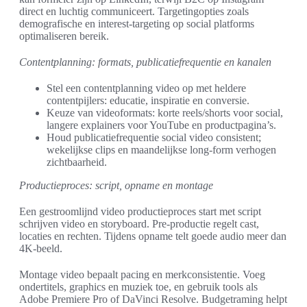
direct en luchtig communiceert. Targetingopties zoals
demografische en interest-targeting op social platforms
optimaliseren bereik.
Contentplanning: formats, publicatiefrequentie en kanalen
Stel een contentplanning video op met heldere
contentpijlers: educatie, inspiratie en conversie.
Keuze van videoformats: korte reels/shorts voor social,
langere explainers voor YouTube en productpagina’s.
Houd publicatiefrequentie social video consistent;
wekelijkse clips en maandelijkse long-form verhogen
zichtbaarheid.
Productieproces: script, opname en montage
Een gestroomlijnd video productieproces start met script
schrijven video en storyboard. Pre-productie regelt cast,
locaties en rechten. Tijdens opname telt goede audio meer dan
4K-beeld.
Montage video bepaalt pacing en merkconsistentie. Voeg
ondertitels, graphics en muziek toe, en gebruik tools als
Adobe Premiere Pro of DaVinci Resolve. Budgetraming helpt