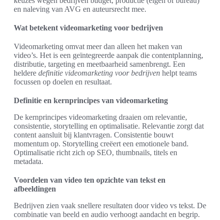
keuzes wegen bedrijven budget, productie (eigen of bureau)
en naleving van AVG en auteursrecht mee.
Wat betekent videomarketing voor bedrijven
Videomarketing omvat meer dan alleen het maken van
video’s. Het is een geïntegreerde aanpak die contentplanning,
distributie, targeting en meetbaarheid samenbrengt. Een
heldere
definitie videomarketing voor bedrijven
helpt teams
focussen op doelen en resultaat.
Definitie en kernprincipes van videomarketing
De kernprincipes videomarketing draaien om relevantie,
consistentie, storytelling en optimalisatie. Relevantie zorgt dat
content aansluit bij klantvragen. Consistentie bouwt
momentum op. Storytelling creëert een emotionele band.
Optimalisatie richt zich op SEO, thumbnails, titels en
metadata.
Voordelen van video ten opzichte van tekst en
afbeeldingen
Bedrijven zien vaak snellere resultaten door video vs tekst. De
combinatie van beeld en audio verhoogt aandacht en begrip.