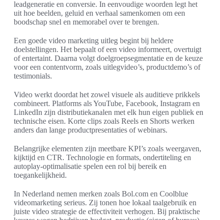
leadgeneratie en conversie. In eenvoudige woorden legt het
uit hoe beelden, geluid en verhaal samenkomen om een
boodschap snel en memorabel over te brengen.
Een goede video marketing uitleg begint bij heldere
doelstellingen. Het bepaalt of een video informeert, overtuigt
of entertaint. Daarna volgt doelgroepsegmentatie en de keuze
voor een contentvorm, zoals uitlegvideo’s, productdemo’s of
testimonials.
Video werkt doordat het zowel visuele als auditieve prikkels
combineert. Platforms als YouTube, Facebook, Instagram en
LinkedIn zijn distributiekanalen met elk hun eigen publiek en
technische eisen. Korte clips zoals Reels en Shorts werken
anders dan lange productpresentaties of webinars.
Belangrijke elementen zijn meetbare KPI’s zoals weergaven,
kijktijd en CTR. Technologie en formats, ondertiteling en
autoplay-optimalisatie spelen een rol bij bereik en
toegankelijkheid.
In Nederland nemen merken zoals Bol.com en Coolblue
videomarketing serieus. Zij tonen hoe lokaal taalgebruik en
juiste video strategie de effectiviteit verhogen. Bij praktische