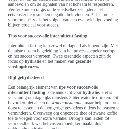
aanbevolen om de signalen van het lichaam te respecteren.
Verder kunnen ongezonde voedselkeuzes tijdens het
eetvenster de resultaten negatief beïnvloeden. *Tips om te
voorkomen* zoals het volgen van een evenwichtige voeding
blijven cruciaal voor succes.
Tips voor succesvolle intermittent fasting
Intermittent fasting kan zowel uitdagend als lonend zijn. Met
de juiste tips en begeleiding kan het proces soepeler verlopen
en het succes vergroten. Twee essentiële aspecten zijn de
focus op
hydratie
en het maken van
gezonde
voedingskeuzes
.
Blijf gehydrateerd
Een belangrijk element van
tips voor succesvolle
intermittent fasting
is de aandacht voor
hydratie
. Het is
verstandig om dagelijks minstens 2 liter water te drinken. Dit
bevordert niet alleen de
waterconsumptie
, maar helpt ook om
dorst te lessen en de hongerige gevoelens tijdens het vasten te
verminderen. Overweeg om ongezoete thee of zwarte koffie
toe te voegen voor extra variatie. Droogte kan leiden tot
vermoeidheid, wat het vasten moeilijker maakt, dus
voldoende
hydratie
is cruciaal.