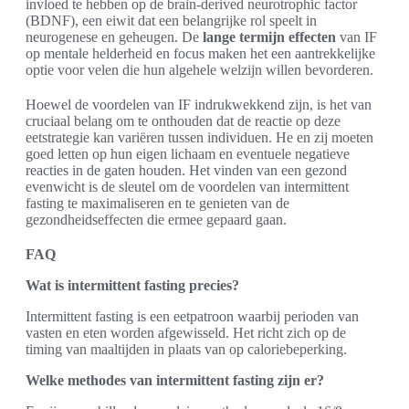
invloed te hebben op de brain-derived neurotrophic factor
(BDNF), een eiwit dat een belangrijke rol speelt in
neurogenese en geheugen. De
lange termijn effecten
van IF
op mentale helderheid en focus maken het een aantrekkelijke
optie voor velen die hun algehele welzijn willen bevorderen.
Hoewel de voordelen van IF indrukwekkend zijn, is het van
cruciaal belang om te onthouden dat de reactie op deze
eetstrategie kan variëren tussen individuen. He en zij moeten
goed letten op hun eigen lichaam en eventuele negatieve
reacties in de gaten houden. Het vinden van een gezond
evenwicht is de sleutel om de voordelen van intermittent
fasting te maximaliseren en te genieten van de
gezondheidseffecten die ermee gepaard gaan.
FAQ
Wat is intermittent fasting precies?
Intermittent fasting is een eetpatroon waarbij perioden van
vasten en eten worden afgewisseld. Het richt zich op de
timing van maaltijden in plaats van op caloriebeperking.
Welke methodes van intermittent fasting zijn er?