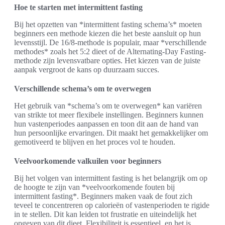
Hoe te starten met intermittent fasting
Bij het opzetten van *intermittent fasting schema’s* moeten
beginners een methode kiezen die het beste aansluit op hun
levensstijl. De 16/8-methode is populair, maar *verschillende
methodes* zoals het 5:2 dieet of de Alternating-Day Fasting-
methode zijn levensvatbare opties. Het kiezen van de juiste
aanpak vergroot de kans op duurzaam succes.
Verschillende schema’s om te overwegen
Het gebruik van *schema’s om te overwegen* kan variëren
van strikte tot meer flexibele instellingen. Beginners kunnen
hun vastenperiodes aanpassen en toon dit aan de hand van
hun persoonlijke ervaringen. Dit maakt het gemakkelijker om
gemotiveerd te blijven en het proces vol te houden.
Veelvoorkomende valkuilen voor beginners
Bij het volgen van intermittent fasting is het belangrijk om op
de hoogte te zijn van *veelvoorkomende fouten bij
intermittent fasting*. Beginners maken vaak de fout zich
teveel te concentreren op calorieën of vastenperioden te rigide
in te stellen. Dit kan leiden tot frustratie en uiteindelijk het
opgeven van dit dieet. Flexibiliteit is essentieel, en het is