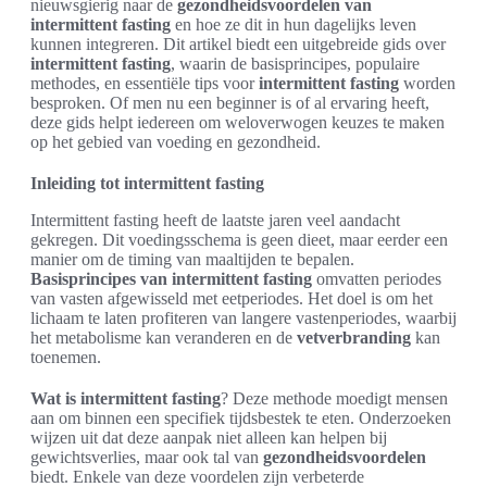
nieuwsgierig naar de
gezondheidsvoordelen van
intermittent fasting
en hoe ze dit in hun dagelijks leven
kunnen integreren. Dit artikel biedt een uitgebreide gids over
intermittent fasting
, waarin de basisprincipes, populaire
methodes, en essentiële tips voor
intermittent fasting
worden
besproken. Of men nu een beginner is of al ervaring heeft,
deze gids helpt iedereen om weloverwogen keuzes te maken
op het gebied van voeding en gezondheid.
Inleiding tot intermittent fasting
Intermittent fasting heeft de laatste jaren veel aandacht
gekregen. Dit voedingsschema is geen dieet, maar eerder een
manier om de timing van maaltijden te bepalen.
Basisprincipes van intermittent fasting
omvatten periodes
van vasten afgewisseld met eetperiodes. Het doel is om het
lichaam te laten profiteren van langere vastenperiodes, waarbij
het metabolisme kan veranderen en de
vetverbranding
kan
toenemen.
Wat is intermittent fasting
? Deze methode moedigt mensen
aan om binnen een specifiek tijdsbestek te eten. Onderzoeken
wijzen uit dat deze aanpak niet alleen kan helpen bij
gewichtsverlies, maar ook tal van
gezondheidsvoordelen
biedt. Enkele van deze voordelen zijn verbeterde