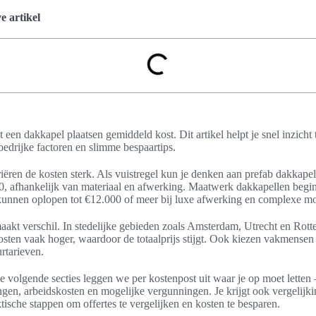
 artikel
 een dakkapel plaatsen gemiddeld kost. Dit artikel helpt je snel inzicht t
loedrijke factoren en slimme bespaartips.
iëren de kosten sterk. Als vuistregel kun je denken aan prefab dakkape
0, afhankelijk van materiaal en afwerking. Maatwerk dakkapellen begi
kunnen oplopen tot €12.000 of meer bij luxe afwerking en complexe m
akt verschil. In stedelijke gebieden zoals Amsterdam, Utrecht en Rott
kosten vaak hoger, waardoor de totaalprijs stijgt. Ook kiezen vakmense
rtarieven.
de volgende secties leggen we per kostenpost uit waar je op moet letten
ngen, arbeidskosten en mogelijke vergunningen. Je krijgt ook vergelijk
tische stappen om offertes te vergelijken en kosten te besparen.