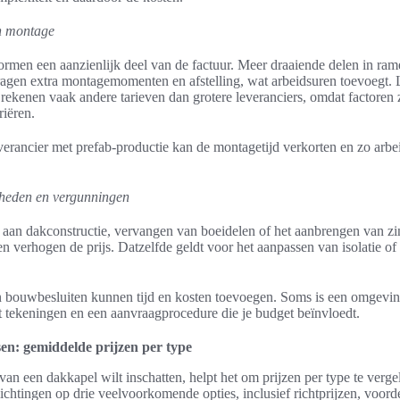
n montage
rmen een aanzienlijk deel van de factuur. Meer draaiende delen in rame
agen extra montagemomenten en afstelling, wat arbeidsuren toevoegt. 
rekenen vaak andere tarieven dan grotere leveranciers, omdat factoren zo
iëren.
everancier met prefab-productie kan de montagetijd verkorten en zo arbe
heden en vergunningen
an dakconstructie, vervangen van boeidelen of het aanbrengen van zi
 verhogen de prijs. Datzelfde geldt voor het aanpassen van isolatie of 
 bouwbesluiten kunnen tijd en kosten toevoegen. Soms is een omgevi
st tekeningen en een aanvraagprocedure die je budget beïnvloedt.
en: gemiddelde prijzen per type
van een dakkapel wilt inschatten, helpt het om prijzen per type te verge
lichtingen op drie veelvoorkomende opties, inclusief richtprijzen, voord