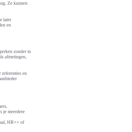
sing. Ze kunnen
e later
len en
 perken zonder in
als afmetingen,
 referenties en
aanbieder
ers.
s je meerdere
iaal, HR++ of