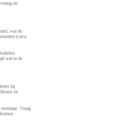
 woning en
snel, wat de
arianten (circa
 Nadelen:
jd wat in de
beter bij
alkeuze en
e montage. Vraag
orkomen.