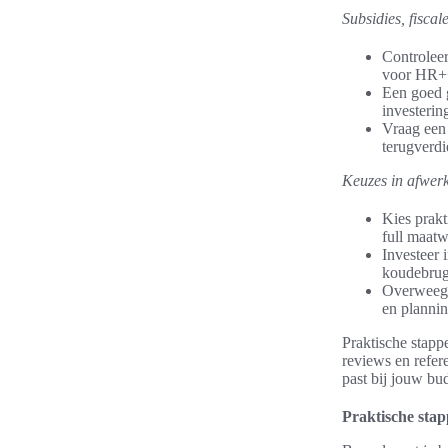
Subsidies, fisca
Controleer
voor HR++
Een goed g
investerin
Vraag een 
terugverd
Keuzes in afwerk
Kies prakt
full maatw
Investeer 
koudebrugg
Overweeg d
en plannin
Praktische stappe
reviews en refer
past bij jouw b
Praktische stap