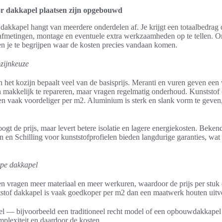
or dakkapel plaatsen zijn opgebouwd
 dakkapel hangt van meerdere onderdelen af. Je krijgt een totaalbedrag
afmetingen, montage en eventuele extra werkzaamheden op te tellen. 
n je te begrijpen waar de kosten precies vandaan komen.
zijnkeuze
n het kozijn bepaalt veel van de basisprijs. Meranti en vuren geven ee
ijn makkelijk te repareren, maar vragen regelmatig onderhoud. Kunststof
n vaak voordeliger per m2. Aluminium is sterk en slank vorm te geven
gt de prijs, maar levert betere isolatie en lagere energiekosten. Beke
 en Schilling voor kunststofprofielen bieden langdurige garanties, wat z
ype dakkapel
n vragen meer materiaal en meer werkuren, waardoor de prijs per stuk e
stof dakkapel is vaak goedkoper per m2 dan een maatwerk houten uitv
el — bijvoorbeeld een traditioneel recht model of een opbouwdakkape
mplexiteit en daardoor de kosten.