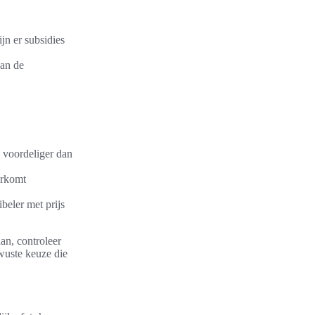
jn er subsidies
kan de
 voordeliger dan
orkomt
beler met prijs
aan, controleer
ewuste keuze die