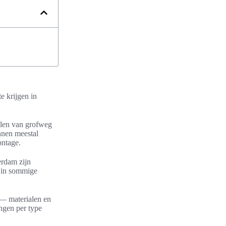
e krijgen in
llen van grofweg
nnen meestal
ontage.
erdam zijn
n in sommige
 — materialen en
ingen per type