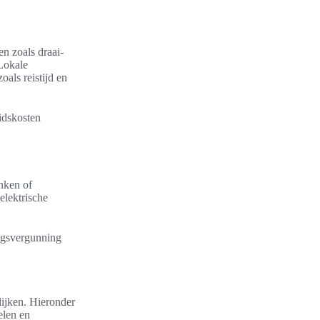
n zoals draai-
Lokale
als reistijd en
idskosten
nken of
elektrische
ngsvergunning
lijken. Hieronder
elen en