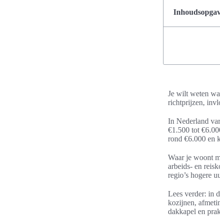
Inhoudsopgave
Je wilt weten wat
richtprijzen, inv
In Nederland var
€1.500 tot €6.00
rond €6.000 en 
Waar je woont ma
arbeids- en reis
regio’s hogere uu
Lees verder: in 
kozijnen, afmeti
dakkapel en prak