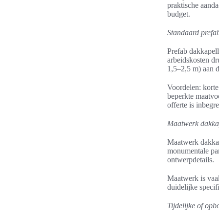
praktische aanda
budget.
Standaard prefa
Prefab dakkapell
arbeidskosten dru
1,5–2,5 m) aan d
Voordelen: korte
beperkte maatvoe
offerte is inbeg
Maatwerk dakka
Maatwerk dakkape
monumentale pand
ontwerpdetails.
Maatwerk is vaa
duidelijke speci
Tijdelijke of op