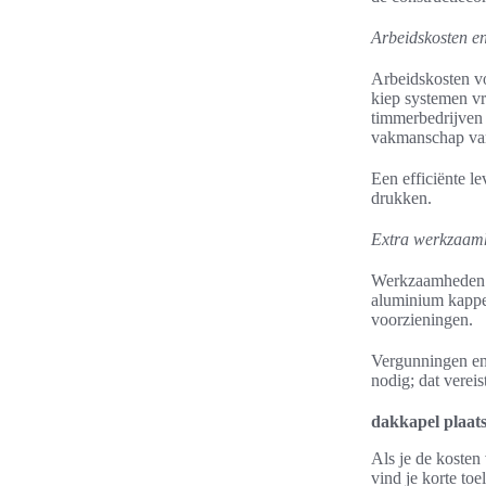
Arbeidskosten e
Arbeidskosten vo
kiep systemen vr
timmerbedrijven 
vakmanschap var
Een efficiënte l
drukken.
Extra werkzaam
Werkzaamheden a
aluminium kappen
voorzieningen.
Vergunningen en
nodig; dat verei
dakkapel plaats
Als je de kosten 
vind je korte toe