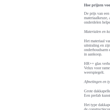
Hoe prijzen vo
De prijs van een
materiaalkeuze, 
onderdelen helpe
Materialen en ko
Het materiaal va
uitstraling en z
onderhoudsarm e
in aankoop.
HR++ glas verhoo
Velux voor ramen
weerspiegelt.
Afmetingen en t
Grote dakkapelle
Een prefab kunst
Het type dakkap
de constructieco