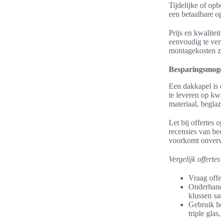
Tijdelijke of op
een betaalbare op
Prijs en kwaliteit
eenvoudig te ver
montagekosten zo
Besparingsmoge
Een dakkapel is 
te leveren op kwa
materiaal, begla
Let bij offertes
recensies van b
voorkomt onverw
Vergelijk offert
Vraag offe
Onderhande
klussen sa
Gebruik he
triple glas