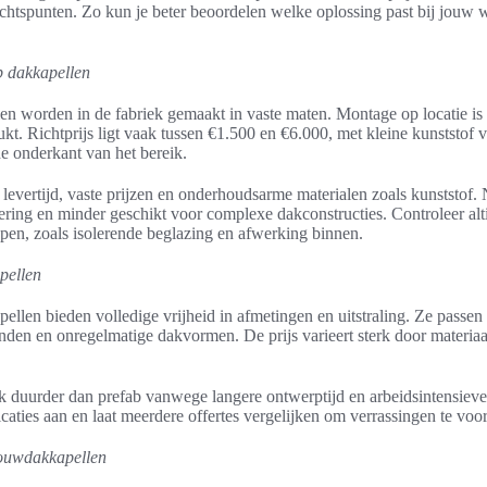
chtspunten. Zo kun je beter beoordelen welke oplossing past bij jouw
b dakkapellen
en worden in de fabriek gemaakt in vaste maten. Montage op locatie is 
kt. Richtprijs ligt vaak tussen €1.500 en €6.000, met kleine kunststof v
e onderkant van het bereik.
 levertijd, vaste prijzen en onderhoudsarme materialen zoals kunststof.
ring en minder geschikt voor complexe dakconstructies. Controleer alti
repen, zoals isolerende beglazing en afwerking binnen.
pellen
llen bieden volledige vrijheid in afmetingen en uitstraling. Ze passen 
en en onregelmatige dakvormen. De prijs varieert sterk door materia
k duurder dan prefab vanwege langere ontwerptijd en arbeidsintensiev
ficaties aan en laat meerdere offertes vergelijken om verrassingen te vo
bouwdakkapellen