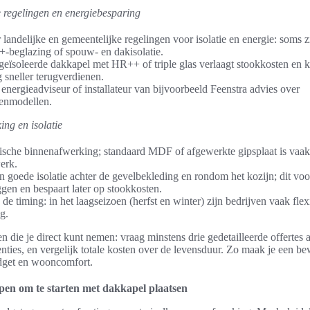
le regelingen en energiebesparing
 landelijke en gemeentelijke regelingen voor isolatie en energie: soms zi
-beglazing of spouw- en dakisolatie.
eïsoleerde dakkapel met HR++ of triple glas verlaagt stookkosten en 
g sneller terugverdienen.
energieadviseur of installateur van bijvoorbeeld Feenstra advies over
ienmodellen.
ing en isolatie
ische binnenafwerking; standaard MDF of afgewerkte gipsplaat is vaak
erk.
in goede isolatie achter de gevelbekleding en rondom het kozijn; dit vo
en en bespaart later op stookkosten.
e timing: in het laagseizoen (herfst en winter) zijn bedrijven vaak flexi
g.
n die je direct kunt nemen: vraag minstens drie gedetailleerde offertes 
enties, en vergelijk totale kosten over de levensduur. Zo maak je een b
udget en wooncomfort.
pen om te starten met dakkapel plaatsen