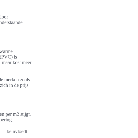
 door
Onderstaande
n warme
 (PVC) is
, maar kost meer
nde merken zoals
ich in de prijs
n per m2 stijgt.
oering.
l — beïnvloedt