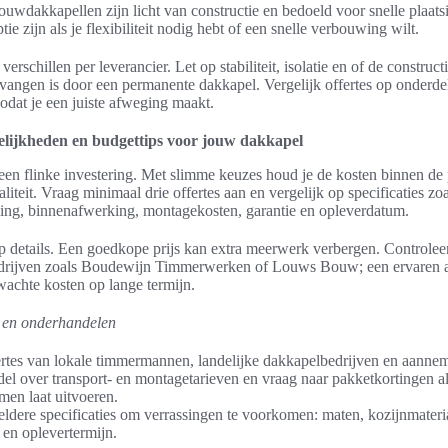
bouwdakkapellen zijn licht van constructie en bedoeld voor snelle plaat
tie zijn als je flexibiliteit nodig hebt of een snelle verbouwing wilt.
 verschillen per leverancier. Let op stabiliteit, isolatie en of de constructi
vangen is door een permanente dakkapel. Vergelijk offertes op onderde
dat je een juiste afweging maakt.
lijkheden en budgettips voor jouw dakkapel
een flinke investering. Met slimme keuzes houd je de kosten binnen de
liteit. Vraag minimaal drie offertes aan en vergelijk op specificaties zo
zing, binnenafwerking, montagekosten, garantie en opleverdatum.
 op details. Een goedkope prijs kan extra meerwerk verbergen. Controleer
edrijven zoals Boudewijn Timmerwerken of Louws Bouw; een ervaren 
achte kosten op lange termijn.
es en onderhandelen
rtes van lokale timmermannen, landelijke dakkapelbedrijven en aannem
l over transport- en montagetarieven en vraag naar pakketkortingen al
men laat uitvoeren.
ldere specificaties om verrassingen te voorkomen: maten, kozijnmater
, en oplevertermijn.