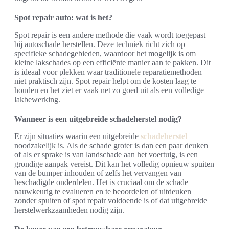
Spot repair auto: wat is het?
Spot repair is een andere methode die vaak wordt toegepast
bij autoschade herstellen. Deze techniek richt zich op
specifieke schadegebieden, waardoor het mogelijk is om
kleine lakschades op een efficiënte manier aan te pakken. Dit
is ideaal voor plekken waar traditionele reparatiemethoden
niet praktisch zijn. Spot repair helpt om de kosten laag te
houden en het ziet er vaak net zo goed uit als een volledige
lakbewerking.
Wanneer is een uitgebreide schadeherstel nodig?
Er zijn situaties waarin een uitgebreide
schadeherstel
noodzakelijk is. Als de schade groter is dan een paar deuken
of als er sprake is van landschade aan het voertuig, is een
grondige aanpak vereist. Dit kan het volledig opnieuw spuiten
van de bumper inhouden of zelfs het vervangen van
beschadigde onderdelen. Het is cruciaal om de schade
nauwkeurig te evalueren en te beoordelen of uitdeuken
zonder spuiten of spot repair voldoende is of dat uitgebreide
herstelwerkzaamheden nodig zijn.