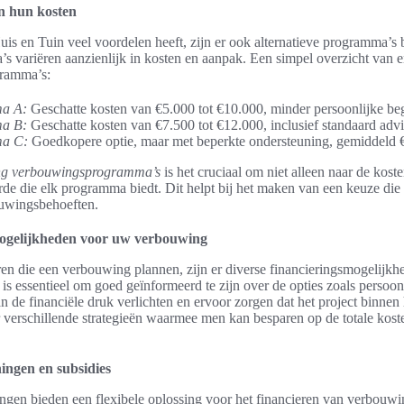
en hun kosten
s en Tuin veel voordelen heeft, zijn er ook alternatieve programma’s 
 variëren aanzienlijk in kosten en aanpak. Een simpel overzicht van 
gramma’s:
a A:
Geschatte kosten van €5.000 tot €10.000, minder persoonlijke beg
a B:
Geschatte kosten van €7.500 tot €12.000, inclusief standaard advi
a C:
Goedkopere optie, maar met beperkte ondersteuning, gemiddeld 
ing verbouwingsprogramma’s
is het cruciaal om niet alleen naar de koste
de die elk programma biedt. Dit helpt bij het maken van een keuze die 
ouwingsbehoeften.
ogelijkheden voor uw verbouwing
en die een verbouwing plannen, zijn er diverse financieringsmogelijkh
 is essentieel om goed geïnformeerd te zijn over de opties zoals persoon
n de financiële druk verlichten en ervoor zorgen dat het project binnen h
r verschillende strategieën waarmee men kan besparen op de totale kost
ningen en subsidies
ingen bieden een flexibele oplossing voor het financieren van verbouw