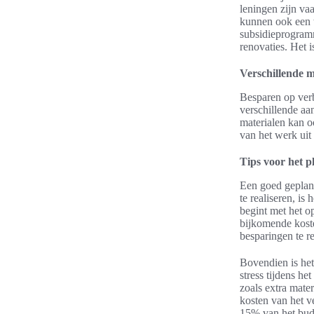
leningen zijn va
kunnen ook een w
subsidieprogramm
renovaties. Het 
Verschillende 
Besparen op verb
verschillende aa
materialen kan o
van het werk uit
Tips voor het 
Een goed gepland
te realiseren, is
begint met het o
bijkomende kost
besparingen te re
Bovendien is het
stress tijdens h
zoals extra mate
kosten van het v
15% van het budge