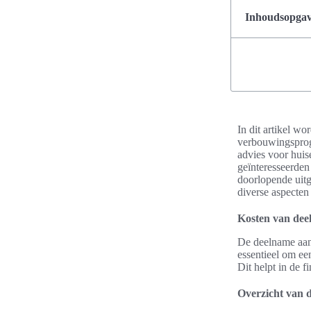
Inhoudsopgave
In dit artikel w
verbouwingsprog
advies voor huis
geïnteresseerden 
doorlopende uitg
diverse aspecte
Kosten van dee
De deelname aan
essentieel om ee
Dit helpt in de 
Overzicht van de