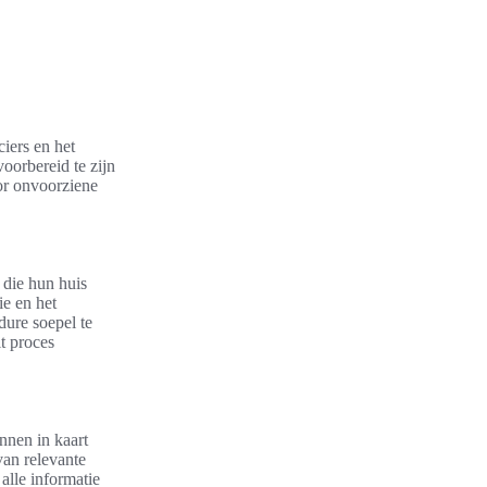
iers en het
voorbereid te zijn
oor onvoorziene
 die hun huis
ie en het
dure soepel te
t proces
nnen in kaart
van relevante
lle informatie