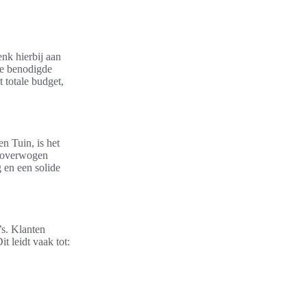
nk hierbij aan
de benodigde
 totale budget,
n Tuin, is het
eloverwogen
 en een solide
’s. Klanten
 leidt vaak tot: