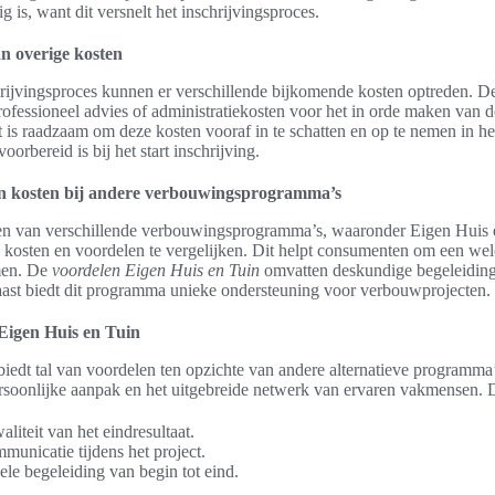
ig is, want dit versnelt het inschrijvingsproces.
n overige kosten
hrijvingsproces kunnen er verschillende bijkomende kosten optreden. De
rofessioneel advies of administratiekosten voor het in orde maken van 
is raadzaam om deze kosten vooraf in te schatten en op te nemen in het
orbereid is bij het start inschrijving.
an kosten bij andere verbouwingsprogramma’s
en van verschillende verbouwingsprogramma’s, waaronder Eigen Huis e
e kosten en voordelen te vergelijken. Dit helpt consumenten om een w
emen. De
voordelen Eigen Huis en Tuin
omvatten deskundige begeleiding
aast biedt dit programma unieke ondersteuning voor verbouwprojecten.
Eigen Huis en Tuin
edt tal van voordelen ten opzichte van andere alternatieve programma
soonlijke aanpak en het uitgebreide netwerk van ervaren vakmensen. Dit
liteit van het eindresultaat.
municatie tijdens het project.
ele begeleiding van begin tot eind.