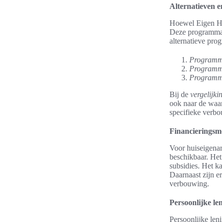
Alternatieven 
Hoewel Eigen Hui
Deze programma’s
alternatieve pro
Programm
Programm
Programm
Bij de
vergelijk
ook naar de waar
specifieke verb
Financieringsm
Voor huiseigenar
beschikbaar. Het
subsidies. Het ka
Daarnaast zijn e
verbouwing.
Persoonlijke le
Persoonlijke len