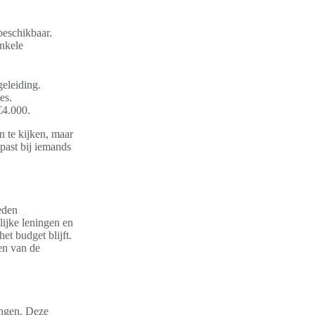
beschikbaar.
enkele
eleiding.
es.
€4.000.
n te kijken, maar
past bij iemands
eden
lijke leningen en
et budget blijft.
en van de
ingen. Deze