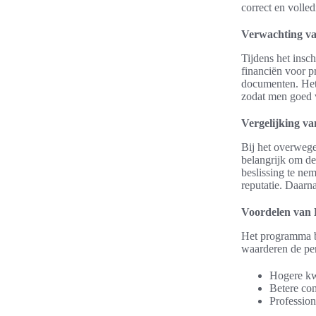
correct en volled
Verwachting va
Tijdens het insc
financiën voor p
documenten. Het 
zodat men goed vo
Vergelijking v
Bij het overweg
belangrijk om d
beslissing te n
reputatie. Daarn
Voordelen van 
Het programma bi
waarderen de per
Hogere kwa
Betere com
Profession