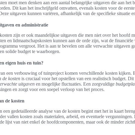
kosten moet men denken aan een aantal belangrijke uitgaven die aan het 
orden. Dit kan het inschrijfgeld omvatten, evenals kosten voor de eerst
eze uitgaven kunnen variëren, afhankelijk van de specifieke situatie e
tgaven en administratie
e kosten zijn er ook maandelijkse uitgaven die men niet over het hoofd m
ten en lidmaatschapskosten kunnen aan de orde zijn, wat de financiële 
ogramma vergroot. Het is aan te bevelen om alle verwachte uitgaven go
en solide budget te waarborgen.
n eigen huis en tuin?
van een verbouwing of tuinproject komen verschillende kosten kijken.
n de kosten
is cruciaal voor het opstellen van een realistisch budget. Dit
erwachte uitgaven
en mogelijke fluctuaties. Een zorgvuldige
budgetpla
ssingen en zorgt voor een soepel verloop van het proces.
an de kosten
n een gedetailleerde analyse van de kosten begint met het in kaart bren
der vallen kosten zoals materialen, arbeid, en eventuele vergunningen. 
de lijst van niet enkel de hoofdcomponenten, maar ook de minder zicht