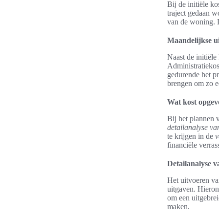
Bij de initiële 
traject gedaan w
van de woning. D
Maandelijkse ui
Naast de initiël
Administratiekos
gedurende het pr
brengen om zo e
Wat kost opgeve
Bij het plannen 
detailanalyse va
te krijgen in de
v
financiële verra
Detailanalyse v
Het uitvoeren va
uitgaven. Hieron
om een uitgebrei
maken.