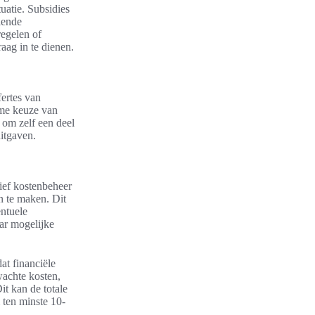
uatie. Subsidies
lende
regelen of
aag in te dienen.
ertes van
mme keuze van
 om zelf een deel
uitgaven.
ief kostenbeheer
en te maken. Dit
entuele
ar mogelijke
at financiële
wachte kosten,
it kan de totale
 ten minste 10-