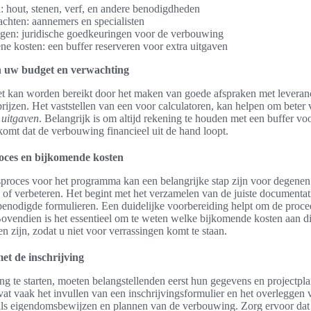
: hout, stenen, verf, en andere benodigdheden
chten: aannemers en specialisten
gen: juridische goedkeuringen voor de verbouwing
e kosten: een buffer reserveren voor extra uitgaven
n uw budget en verwachting
t kan worden bereikt door het maken van goede afspraken met leveranc
rijzen. Het vaststellen van een voor calculatoren, kan helpen om beter 
 uitgaven
. Belangrijk is om altijd rekening te houden met een buffer v
komt dat de verbouwing financieel uit de hand loopt.
roces en bijkomende kosten
sproces voor het programma kan een belangrijke stap zijn voor degenen
 of verbeteren. Het begint met het verzamelen van de juiste documentat
benodigde formulieren. Een duidelijke voorbereiding helpt om de proce
Bovendien is het essentieel om te weten welke bijkomende kosten aan di
 zijn, zodat u niet voor verrassingen komt te staan.
met de inschrijving
ng te starten, moeten belangstellenden eerst hun gegevens en projectpla
at vaak het invullen van een inschrijvingsformulier en het overleggen 
ls eigendomsbewijzen en plannen van de verbouwing. Zorg ervoor dat a