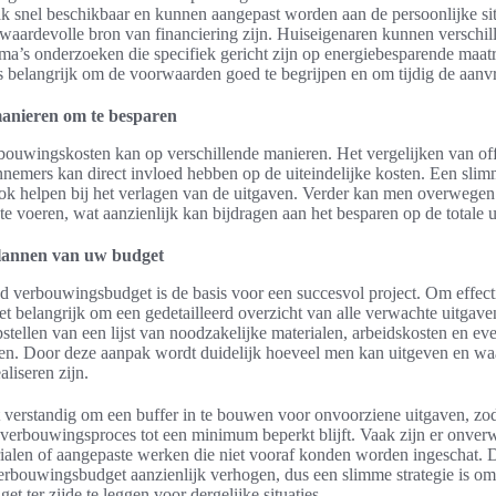
ak snel beschikbaar en kunnen aangepast worden aan de persoonlijke sit
aardevolle bron van financiering zijn. Huiseigenaren kunnen verschil
a’s onderzoeken die specifiek gericht zijn op energiebesparende maat
is belangrijk om de voorwaarden goed te begrijpen en om tijdig de aanvr
manieren om te besparen
ouwingskosten kan op verschillende manieren. Het vergelijken van off
nnemers kan direct invloed hebben op de uiteindelijke kosten. Een sli
ok helpen bij het verlagen van de uitgaven. Verder kan men overwegen
 te voeren, wat aanzienlijk kan bijdragen aan het besparen op de totale 
plannen van uw budget
 verbouwingsbudget is de basis voor een succesvol project. Om effect
 het belangrijk om een gedetailleerd overzicht van alle verwachte uitgav
pstellen van een lijst van noodzakelijke materialen, arbeidskosten en ev
en. Door deze aanpak wordt duidelijk hoeveel men kan uitgeven en wa
aliseren zijn.
 verstandig om een buffer in te bouwen voor onvoorziene uitgaven, zod
et verbouwingsproces tot een minimum beperkt blijft. Vaak zijn er onver
rialen of aangepaste werken die niet vooraf konden worden ingeschat. D
erbouwingsbudget aanzienlijk verhogen, dus een slimme strategie is om
t ter zijde te leggen voor dergelijke situaties.