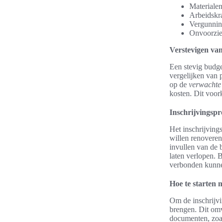
Materialen
Arbeidskra
Vergunnin
Onvoorzien
Verstevigen va
Een stevig budge
vergelijken van p
op de
verwachte
kosten. Dit voor
Inschrijvingsp
Het inschrijving
willen renoveren
invullen van de 
laten verlopen. 
verbonden kunnen
Hoe te starten 
Om de inschrijvi
brengen. Dit omv
documenten, zoa