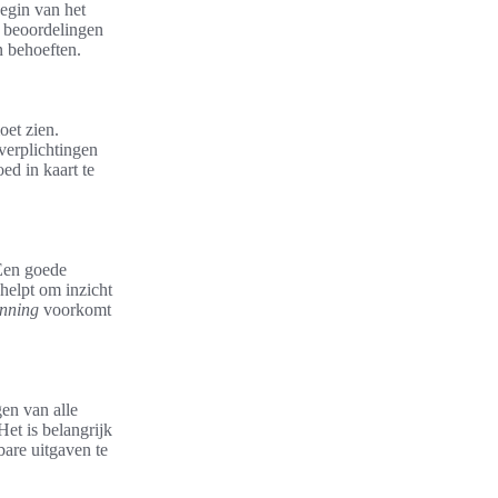
begin van het
e beoordelingen
n behoeften.
oet zien.
verplichtingen
ed in kaart te
 Een goede
 helpt om inzicht
nning
voorkomt
gen van alle
Het is belangrijk
bare uitgaven te