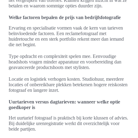
het vergelijken van offertes. Klanten krijgen inzicht in wat ze
betalen en waarom sommige opties duurder zijn.
Welke factoren bepalen de prijs van bedrijfsfotografie
Ervaring en specialisatie vormen vaak de kern van tarieven
beïnvloedende factoren. Een reclamefotograaf met
huidretouche en een sterk portfolio rekent meer dan iemand
die net begint.
Type opdracht en complexiteit spelen mee. Eenvoudige
headshots vragen minder apparatuur en voorbereiding dan
geavanceerde productshoots met stylisten.
Locatie en logistiek verhogen kosten. Studiohuur, meerdere
locaties of onbereikbare plekken betekenen hogere reiskosten
fotograaf en langere inzet.
Uurtarieven versus dagtarieven: wanneer welke optie
goedkoper is
Het uurtarief fotograaf is praktisch bij korte klussen of advies.
Bij duidelijke urenregistratie werkt dit overzichtelijk voor
beide partijen.