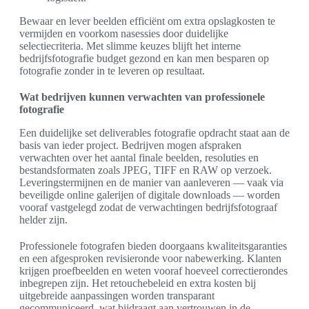
Bewaar en lever beelden efficiënt om extra opslagkosten te
vermijden en voorkom nasessies door duidelijke
selectiecriteria. Met slimme keuzes blijft het interne
bedrijfsfotografie budget gezond en kan men besparen op
fotografie zonder in te leveren op resultaat.
Wat bedrijven kunnen verwachten van professionele
fotografie
Een duidelijke set deliverables fotografie opdracht staat aan de
basis van ieder project. Bedrijven mogen afspraken
verwachten over het aantal finale beelden, resoluties en
bestandsformaten zoals JPEG, TIFF en RAW op verzoek.
Leveringstermijnen en de manier van aanleveren — vaak via
beveiligde online galerijen of digitale downloads — worden
vooraf vastgelegd zodat de verwachtingen bedrijfsfotograaf
helder zijn.
Professionele fotografen bieden doorgaans kwaliteitsgaranties
en een afgesproken revisieronde voor nabewerking. Klanten
krijgen proefbeelden en weten vooraf hoeveel correctierondes
inbegrepen zijn. Het retouchebeleid en extra kosten bij
uitgebreide aanpassingen worden transparant
gecommuniceerd, wat bijdraagt aan vertrouwen in de