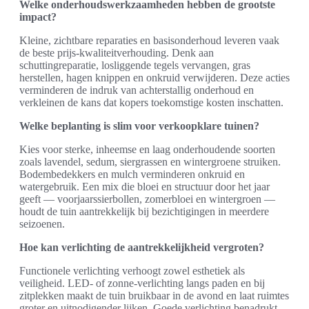
Welke onderhoudswerkzaamheden hebben de grootste
impact?
Kleine, zichtbare reparaties en basisonderhoud leveren vaak
de beste prijs-kwaliteitverhouding. Denk aan
schuttingreparatie, losliggende tegels vervangen, gras
herstellen, hagen knippen en onkruid verwijderen. Deze acties
verminderen de indruk van achterstallig onderhoud en
verkleinen de kans dat kopers toekomstige kosten inschatten.
Welke beplanting is slim voor verkoopklare tuinen?
Kies voor sterke, inheemse en laag onderhoudende soorten
zoals lavendel, sedum, siergrassen en wintergroene struiken.
Bodembedekkers en mulch verminderen onkruid en
watergebruik. Een mix die bloei en structuur door het jaar
geeft — voorjaarssierbollen, zomerbloei en wintergroen —
houdt de tuin aantrekkelijk bij bezichtigingen in meerdere
seizoenen.
Hoe kan verlichting de aantrekkelijkheid vergroten?
Functionele verlichting verhoogt zowel esthetiek als
veiligheid. LED- of zonne-verlichting langs paden en bij
zitplekken maakt de tuin bruikbaar in de avond en laat ruimtes
groter en uitnodigender lijken. Goede verlichting benadrukt