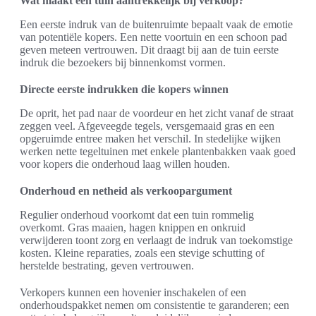
Wat maakt een tuin aantrekkelijk bij verkoop?
Een eerste indruk van de buitenruimte bepaalt vaak de emotie
van potentiële kopers. Een nette voortuin en een schoon pad
geven meteen vertrouwen. Dit draagt bij aan de tuin eerste
indruk die bezoekers bij binnenkomst vormen.
Directe eerste indrukken die kopers winnen
De oprit, het pad naar de voordeur en het zicht vanaf de straat
zeggen veel. Afgeveegde tegels, versgemaaid gras en een
opgeruimde entree maken het verschil. In stedelijke wijken
werken nette tegeltuinen met enkele plantenbakken vaak goed
voor kopers die onderhoud laag willen houden.
Onderhoud en netheid als verkoopargument
Regulier onderhoud voorkomt dat een tuin rommelig
overkomt. Gras maaien, hagen knippen en onkruid
verwijderen toont zorg en verlaagt de indruk van toekomstige
kosten. Kleine reparaties, zoals een stevige schutting of
herstelde bestrating, geven vertrouwen.
Verkopers kunnen een hovenier inschakelen of een
onderhoudspakket nemen om consistentie te garanderen; een