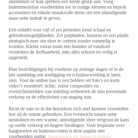
aluminium of teak spreken een brede groep aan. Voeg
buitenmeubilair voorbeelden toe in rustige kleuren en beperk
accessoires tot enkele smaakvolle items om een uitnodigende
maar nette indruk te geven.
Een eettafel voor vijf of zes personen toont schaal en
gebruiksmogelijkheden. Zet potplanten, kussens en een plaids
strategisch neer om sfeer te creëren zonder rommelig te
worden. Kleine extras zoals een brander of vuurkorf
versterken de leefbaarheid, mits alles schoon en veilig is
opgesteld.
Plan bezichtigingen bij voorkeur op zonnige dagen of in de
late namiddag om zonligging en schaduwwerking te laten
zien. Voor de online fase is een heldere set foto’s en korte
video’s essentieel: lichte, ruime composities en
overzichtsbeelden van indeling verbeteren de tuin presentatie
verkoop en de effectiviteit van staging tuin.
Richt de tuin zo in dat bezoekers zich snel kunnen voorstellen
hoe zij de ruimte gebruiken. Een evenwicht tussen nette
neutraliteit en een warme, uitnodigende sfeer vergroot de kans
op snelle verkoop en hogere biedingen. Voor inspiratie over
hangstoelen en buitenaccenten is deze pagina met
voorbeelden nuttig:
hangstoelen en tuinaccessoires
.