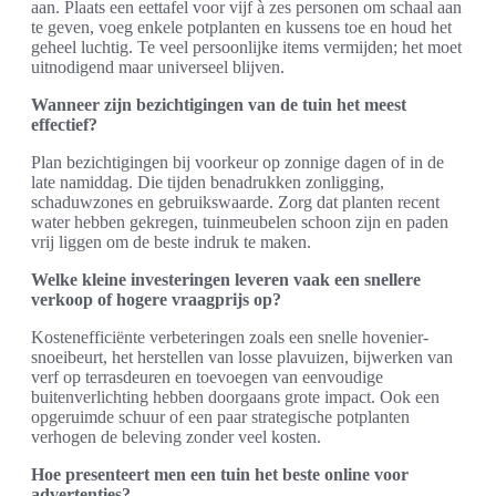
aan. Plaats een eettafel voor vijf à zes personen om schaal aan
te geven, voeg enkele potplanten en kussens toe en houd het
geheel luchtig. Te veel persoonlijke items vermijden; het moet
uitnodigend maar universeel blijven.
Wanneer zijn bezichtigingen van de tuin het meest
effectief?
Plan bezichtigingen bij voorkeur op zonnige dagen of in de
late namiddag. Die tijden benadrukken zonligging,
schaduwzones en gebruikswaarde. Zorg dat planten recent
water hebben gekregen, tuinmeubelen schoon zijn en paden
vrij liggen om de beste indruk te maken.
Welke kleine investeringen leveren vaak een snellere
verkoop of hogere vraagprijs op?
Kostenefficiënte verbeteringen zoals een snelle hovenier-
snoeibeurt, het herstellen van losse plavuizen, bijwerken van
verf op terrasdeuren en toevoegen van eenvoudige
buitenverlichting hebben doorgaans grote impact. Ook een
opgeruimde schuur of een paar strategische potplanten
verhogen de beleving zonder veel kosten.
Hoe presenteert men een tuin het beste online voor
advertenties?