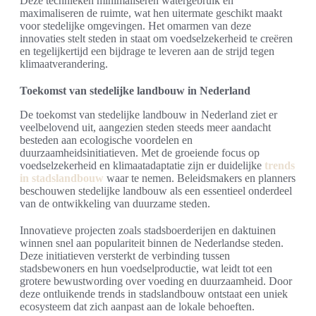
Deze technieken minimaliseren watergebruik en
maximaliseren de ruimte, wat hen uitermate geschikt maakt
voor stedelijke omgevingen. Het omarmen van deze
innovaties stelt steden in staat om voedselzekerheid te creëren
en tegelijkertijd een bijdrage te leveren aan de strijd tegen
klimaatverandering.
Toekomst van stedelijke landbouw in Nederland
De toekomst van stedelijke landbouw in Nederland ziet er
veelbelovend uit, aangezien steden steeds meer aandacht
besteden aan ecologische voordelen en
duurzaamheidsinitiatieven. Met de groeiende focus op
voedselzekerheid en klimaatadaptatie zijn er duidelijke
trends
in stadslandbouw
waar te nemen. Beleidsmakers en planners
beschouwen stedelijke landbouw als een essentieel onderdeel
van de ontwikkeling van duurzame steden.
Innovatieve projecten zoals stadsboerderijen en daktuinen
winnen snel aan populariteit binnen de Nederlandse steden.
Deze initiatieven versterkt de verbinding tussen
stadsbewoners en hun voedselproductie, wat leidt tot een
grotere bewustwording over voeding en duurzaamheid. Door
deze ontluikende trends in stadslandbouw ontstaat een uniek
ecosysteem dat zich aanpast aan de lokale behoeften.