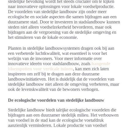
stedelijke bevolking wordt het steeds crucialer om te kijken
naar innovatieve oplossingen voor lokale voedselproductie.
De voordelen van stedelijke landbouw zijn onder meer
ecologische en sociale aspecten die samen bijdragen aan een
duurzamere stad. Door te investeren in stadslandbouw kunnen
steden niet alleen voedselzekerheid bevorderen, maar ook
bijdragen aan de vergroening van de stedelijke omgeving en
het stimuleren van de lokale economie.
Planten in stedelijke landbouwsystemen dragen ook bij aan
een verbeterde luchtkwaliteit, wat essentieel is voor het
welzijn van de inwoners. Voor meer informatie over
innovatieve ideeën voor stadslandbouw, zoals
hangende
bloempotten voor verticale tuinen
, kan men zich laten
inspireren om zelf bij te dragen aan deze duurzame
landbouwinitiatieven. Het is duidelijk dat de voordelen van
stedelijke landbouw niet alleen de omgeving verbeteren, maar
ook de levenskwaliteit van de bewoners verhogen.
De ecologische voordelen van stedelijke landbouw
Stedelijke landbouw biedt talrijke ecologische voordelen die
bijdragen aan een duurzamer stedelijk milieu. Het verbouwen
van voedsel in de stad kan de ecologische voetafdruk
aanzienlijk verminderen. Lokale productie van voedsel