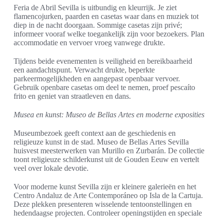
Feria de Abril Sevilla is uitbundig en kleurrijk. Je ziet
flamencojurken, paarden en casetas waar dans en muziek tot
diep in de nacht doorgaan. Sommige casetas zijn privé;
informeer vooraf welke toegankelijk zijn voor bezoekers. Plan
accommodatie en vervoer vroeg vanwege drukte.
Tijdens beide evenementen is veiligheid en bereikbaarheid
een aandachtspunt. Verwacht drukte, beperkte
parkeermogelijkheden en aangepast openbaar vervoer.
Gebruik openbare casetas om deel te nemen, proef pescaíto
frito en geniet van straatleven en dans.
Musea en kunst: Museo de Bellas Artes en moderne exposities
Museumbezoek geeft context aan de geschiedenis en
religieuze kunst in de stad. Museo de Bellas Artes Sevilla
huisvest meesterwerken van Murillo en Zurbarán. De collectie
toont religieuze schilderkunst uit de Gouden Eeuw en vertelt
veel over lokale devotie.
Voor moderne kunst Sevilla zijn er kleinere galerieën en het
Centro Andaluz de Arte Contemporáneo op Isla de la Cartuja.
Deze plekken presenteren wisselende tentoonstellingen en
hedendaagse projecten. Controleer openingstijden en speciale