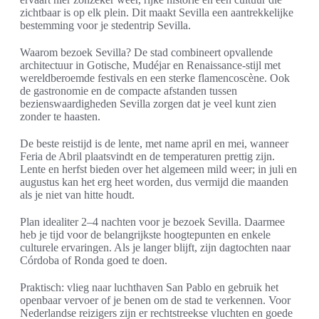
zichtbaar is op elk plein. Dit maakt Sevilla een aantrekkelijke
bestemming voor je stedentrip Sevilla.
Waarom bezoek Sevilla? De stad combineert opvallende
architectuur in Gotische, Mudéjar en Renaissance-stijl met
wereldberoemde festivals en een sterke flamencoscène. Ook
de gastronomie en de compacte afstanden tussen
bezienswaardigheden Sevilla zorgen dat je veel kunt zien
zonder te haasten.
De beste reistijd is de lente, met name april en mei, wanneer
Feria de Abril plaatsvindt en de temperaturen prettig zijn.
Lente en herfst bieden over het algemeen mild weer; in juli en
augustus kan het erg heet worden, dus vermijd die maanden
als je niet van hitte houdt.
Plan idealiter 2–4 nachten voor je bezoek Sevilla. Daarmee
heb je tijd voor de belangrijkste hoogtepunten en enkele
culturele ervaringen. Als je langer blijft, zijn dagtochten naar
Córdoba of Ronda goed te doen.
Praktisch: vlieg naar luchthaven San Pablo en gebruik het
openbaar vervoer of je benen om de stad te verkennen. Voor
Nederlandse reizigers zijn er rechtstreekse vluchten en goede