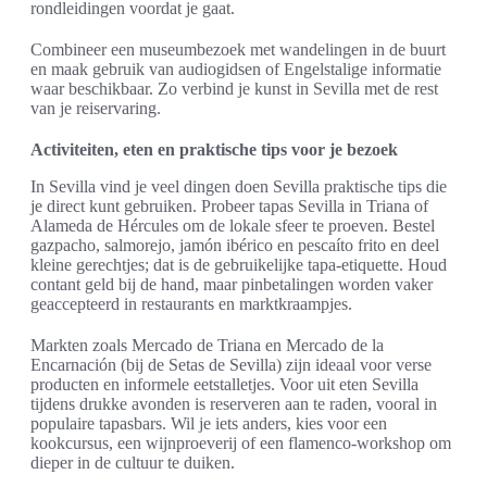
rondleidingen voordat je gaat.
Combineer een museumbezoek met wandelingen in de buurt
en maak gebruik van audiogidsen of Engelstalige informatie
waar beschikbaar. Zo verbind je kunst in Sevilla met de rest
van je reiservaring.
Activiteiten, eten en praktische tips voor je bezoek
In Sevilla vind je veel dingen doen Sevilla praktische tips die
je direct kunt gebruiken. Probeer tapas Sevilla in Triana of
Alameda de Hércules om de lokale sfeer te proeven. Bestel
gazpacho, salmorejo, jamón ibérico en pescaíto frito en deel
kleine gerechtjes; dat is de gebruikelijke tapa-etiquette. Houd
contant geld bij de hand, maar pinbetalingen worden vaker
geaccepteerd in restaurants en marktkraampjes.
Markten zoals Mercado de Triana en Mercado de la
Encarnación (bij de Setas de Sevilla) zijn ideaal voor verse
producten en informele eetstalletjes. Voor uit eten Sevilla
tijdens drukke avonden is reserveren aan te raden, vooral in
populaire tapasbars. Wil je iets anders, kies voor een
kookcursus, een wijnproeverij of een flamenco-workshop om
dieper in de cultuur te duiken.