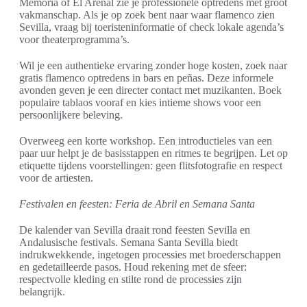
Memoria of El Arenal zie je professionele optredens met groot
vakmanschap. Als je op zoek bent naar waar flamenco zien
Sevilla, vraag bij toeristeninformatie of check lokale agenda’s
voor theaterprogramma’s.
Wil je een authentieke ervaring zonder hoge kosten, zoek naar
gratis flamenco optredens in bars en peñas. Deze informele
avonden geven je een directer contact met muzikanten. Boek
populaire tablaos vooraf en kies intieme shows voor een
persoonlijkere beleving.
Overweeg een korte workshop. Een introductieles van een
paar uur helpt je de basisstappen en ritmes te begrijpen. Let op
etiquette tijdens voorstellingen: geen flitsfotografie en respect
voor de artiesten.
Festivalen en feesten: Feria de Abril en Semana Santa
De kalender van Sevilla draait rond feesten Sevilla en
Andalusische festivals. Semana Santa Sevilla biedt
indrukwekkende, ingetogen processies met broederschappen
en gedetailleerde pasos. Houd rekening met de sfeer:
respectvolle kleding en stilte rond de processies zijn
belangrijk.