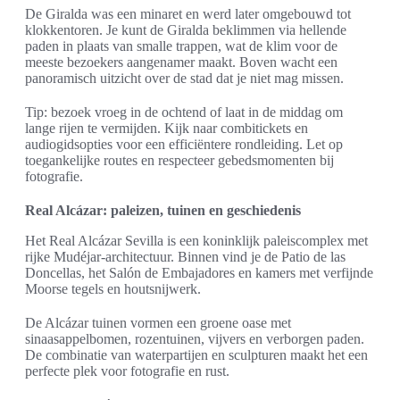
De Giralda was een minaret en werd later omgebouwd tot
klokkentoren. Je kunt de Giralda beklimmen via hellende
paden in plaats van smalle trappen, wat de klim voor de
meeste bezoekers aangenamer maakt. Boven wacht een
panoramisch uitzicht over de stad dat je niet mag missen.
Tip: bezoek vroeg in de ochtend of laat in de middag om
lange rijen te vermijden. Kijk naar combitickets en
audiogidsopties voor een efficiëntere rondleiding. Let op
toegankelijke routes en respecteer gebedsmomenten bij
fotografie.
Real Alcázar: paleizen, tuinen en geschiedenis
Het Real Alcázar Sevilla is een koninklijk paleiscomplex met
rijke Mudéjar-architectuur. Binnen vind je de Patio de las
Doncellas, het Salón de Embajadores en kamers met verfijnde
Moorse tegels en houtsnijwerk.
De Alcázar tuinen vormen een groene oase met
sinaasappelbomen, rozentuinen, vijvers en verborgen paden.
De combinatie van waterpartijen en sculpturen maakt het een
perfecte plek voor fotografie en rust.