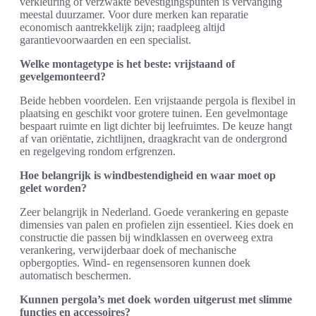
verkleuring of verzwakte bevestigingspunten is vervanging
meestal duurzamer. Voor dure merken kan reparatie
economisch aantrekkelijk zijn; raadpleeg altijd
garantievoorwaarden en een specialist.
Welke montagetype is het beste: vrijstaand of
gevelgemonteerd?
Beide hebben voordelen. Een vrijstaande pergola is flexibel in
plaatsing en geschikt voor grotere tuinen. Een gevelmontage
bespaart ruimte en ligt dichter bij leefruimtes. De keuze hangt
af van oriëntatie, zichtlijnen, draagkracht van de ondergrond
en regelgeving rondom erfgrenzen.
Hoe belangrijk is windbestendigheid en waar moet op
gelet worden?
Zeer belangrijk in Nederland. Goede verankering en gepaste
dimensies van palen en profielen zijn essentieel. Kies doek en
constructie die passen bij windklassen en overweeg extra
verankering, verwijderbaar doek of mechanische
opbergopties. Wind- en regensensoren kunnen doek
automatisch beschermen.
Kunnen pergola’s met doek worden uitgerust met slimme
functies en accessoires?