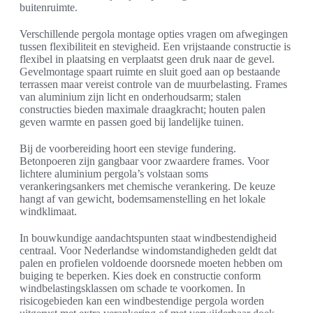
buitenruimte.
Verschillende pergola montage opties vragen om afwegingen
tussen flexibiliteit en stevigheid. Een vrijstaande constructie is
flexibel in plaatsing en verplaatst geen druk naar de gevel.
Gevelmontage spaart ruimte en sluit goed aan op bestaande
terrassen maar vereist controle van de muurbelasting. Frames
van aluminium zijn licht en onderhoudsarm; stalen
constructies bieden maximale draagkracht; houten palen
geven warmte en passen goed bij landelijke tuinen.
Bij de voorbereiding hoort een stevige fundering.
Betonpoeren zijn gangbaar voor zwaardere frames. Voor
lichtere aluminium pergola’s volstaan soms
verankeringsankers met chemische verankering. De keuze
hangt af van gewicht, bodemsamenstelling en het lokale
windklimaat.
In bouwkundige aandachtspunten staat windbestendigheid
centraal. Voor Nederlandse windomstandigheden geldt dat
palen en profielen voldoende doorsnede moeten hebben om
buiging te beperken. Kies doek en constructie conform
windbelastingsklassen om schade te voorkomen. In
risicogebieden kan een windbestendige pergola worden