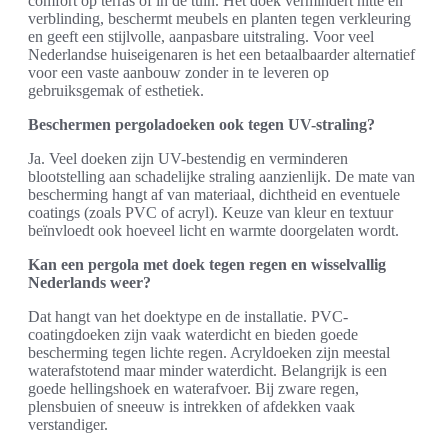
comfort op terras of in de tuin. Het doek vermindert hitte en
verblinding, beschermt meubels en planten tegen verkleuring
en geeft een stijlvolle, aanpasbare uitstraling. Voor veel
Nederlandse huiseigenaren is het een betaalbaarder alternatief
voor een vaste aanbouw zonder in te leveren op
gebruiksgemak of esthetiek.
Beschermen pergoladoeken ook tegen UV-straling?
Ja. Veel doeken zijn UV-bestendig en verminderen
blootstelling aan schadelijke straling aanzienlijk. De mate van
bescherming hangt af van materiaal, dichtheid en eventuele
coatings (zoals PVC of acryl). Keuze van kleur en textuur
beïnvloedt ook hoeveel licht en warmte doorgelaten wordt.
Kan een pergola met doek tegen regen en wisselvallig
Nederlands weer?
Dat hangt van het doektype en de installatie. PVC-
coatingdoeken zijn vaak waterdicht en bieden goede
bescherming tegen lichte regen. Acryldoeken zijn meestal
waterafstotend maar minder waterdicht. Belangrijk is een
goede hellingshoek en waterafvoer. Bij zware regen,
plensbuien of sneeuw is intrekken of afdekken vaak
verstandiger.