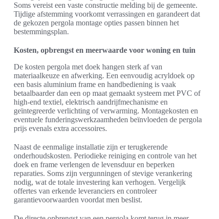
Soms vereist een vaste constructie melding bij de gemeente.
Tijdige afstemming voorkomt verrassingen en garandeert dat
de gekozen pergola montage opties passen binnen het
bestemmingsplan.
Kosten, opbrengst en meerwaarde voor woning en tuin
De kosten pergola met doek hangen sterk af van
materiaalkeuze en afwerking. Een eenvoudig acryldoek op
een basis aluminium frame en handbediening is vaak
betaalbaarder dan een op maat gemaakt systeem met PVC of
high-end textiel, elektrisch aandrijfmechanisme en
geïntegreerde verlichting of verwarming. Montagekosten en
eventuele funderingswerkzaamheden beïnvloeden de pergola
prijs evenals extra accessoires.
Naast de eenmalige installatie zijn er terugkerende
onderhoudskosten. Periodieke reiniging en controle van het
doek en frame verlengen de levensduur en beperken
reparaties. Soms zijn vergunningen of stevige verankering
nodig, wat de totale investering kan verhogen. Vergelijk
offertes van erkende leveranciers en controleer
garantievoorwaarden voordat men beslist.
De directe opbrengst van een pergola komt terug in meer