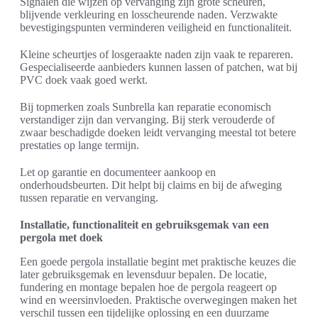
Signalen die wijzen op vervanging zijn grote scheuren,
blijvende verkleuring en losscheurende naden. Verzwakte
bevestigingspunten verminderen veiligheid en functionaliteit.
Kleine scheurtjes of losgeraakte naden zijn vaak te repareren.
Gespecialiseerde aanbieders kunnen lassen of patchen, wat bij
PVC doek vaak goed werkt.
Bij topmerken zoals Sunbrella kan reparatie economisch
verstandiger zijn dan vervanging. Bij sterk verouderde of
zwaar beschadigde doeken leidt vervanging meestal tot betere
prestaties op lange termijn.
Let op garantie en documenteer aankoop en
onderhoudsbeurten. Dit helpt bij claims en bij de afweging
tussen reparatie en vervanging.
Installatie, functionaliteit en gebruiksgemak van een
pergola met doek
Een goede pergola installatie begint met praktische keuzes die
later gebruiksgemak en levensduur bepalen. De locatie,
fundering en montage bepalen hoe de pergola reageert op
wind en weersinvloeden. Praktische overwegingen maken het
verschil tussen een tijdelijke oplossing en een duurzame