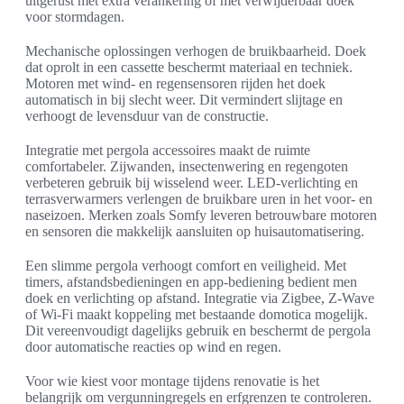
uitgerust met extra verankering of met verwijderbaar doek
voor stormdagen.
Mechanische oplossingen verhogen de bruikbaarheid. Doek
dat oprolt in een cassette beschermt materiaal en techniek.
Motoren met wind- en regensensoren rijden het doek
automatisch in bij slecht weer. Dit vermindert slijtage en
verhoogt de levensduur van de constructie.
Integratie met pergola accessoires maakt de ruimte
comfortabeler. Zijwanden, insectenwering en regengoten
verbeteren gebruik bij wisselend weer. LED-verlichting en
terrasverwarmers verlengen de bruikbare uren in het voor- en
naseizoen. Merken zoals Somfy leveren betrouwbare motoren
en sensoren die makkelijk aansluiten op huisautomatisering.
Een slimme pergola verhoogt comfort en veiligheid. Met
timers, afstandsbedieningen en app-bediening bedient men
doek en verlichting op afstand. Integratie via Zigbee, Z-Wave
of Wi‑Fi maakt koppeling met bestaande domotica mogelijk.
Dit vereenvoudigt dagelijks gebruik en beschermt de pergola
door automatische reacties op wind en regen.
Voor wie kiest voor montage tijdens renovatie is het
belangrijk om vergunningregels en erfgrenzen te controleren.