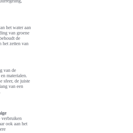
uurregeling,
an het water aan
iding van groene
 behoudt de
 het zetten van
ng van de
 en materialen.
 sfeer, de juiste
elang van een
.
nige
e verbruiken
aar ook aan het
ere