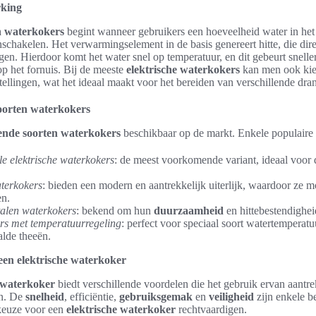
rking
n waterkokers
begint wanneer gebruikers een hoeveelheid water in het
nschakelen. Het verwarmingselement in de basis genereert hitte, die dire
en. Hierdoor komt het water snel op temperatuur, en dit gebeurt snelle
op het fornuis. Bij de meeste
elektrische waterkokers
kan men ook kie
stellingen, wat het ideaal maakt voor het bereiden van verschillende dra
soorten waterkokers
lende soorten waterkokers
beschikbaar op de markt. Enkele populaire o
le elektrische waterkokers
: de meest voorkomende variant, ideaal voor 
terkokers
: bieden een modern en aantrekkelijk uiterlijk, waardoor ze m
en.
talen waterkokers
: bekend om hun
duurzaamheid
en hittebestendighei
rs met temperatuurregeling
: perfect voor speciaal soort watertemperat
lde theeën.
een elektrische waterkoker
e waterkoker
biedt verschillende voordelen die het gebruik ervan aantr
en. De
snelheid
, efficiëntie,
gebruiksgemak
en
veiligheid
zijn enkele b
 keuze voor een
elektrische waterkoker
rechtvaardigen.