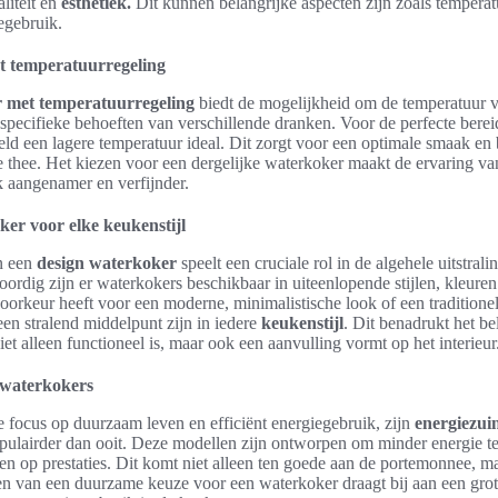
liteit en
esthetiek.
Dit kunnen belangrijke aspecten zijn zoals temperat
egebruik.
 temperatuurregeling
 met temperatuurregeling
biedt de mogelijkheid om de temperatuur v
 specifieke behoeften van verschillende dranken. Voor de perfecte bere
eeld een lagere temperatuur ideal. Dit zorgt voor een optimale smaak en
 thee. Het kiezen voor een dergelijke waterkoker maakt de ervaring van
 aangenamer en verfijnder.
er voor elke keukenstijl
n een
design waterkoker
speelt een cruciale rol in de algehele uitstrali
rdig zijn er waterkokers beschikbaar in uiteenlopende stijlen, kleuren
orkeur heeft voor een moderne, minimalistische look of een traditionele
en stralend middelpunt zijn in iedere
keukenstijl
. Dit benadrukt het b
et alleen functioneel is, maar ook een aanvulling vormt op het interieur
 waterkokers
 focus op duurzaam leven en efficiënt energiegebruik, zijn
energiezui
ulairder dan ooit. Deze modellen zijn ontworpen om minder energie t
ten op prestaties. Dit komt niet alleen ten goede aan de portemonnee, m
n van een duurzame keuze voor een waterkoker draagt bij aan een grot