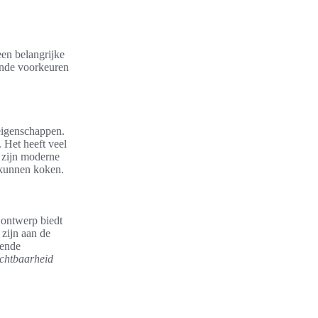
een belangrijke
ende voorkeuren
eigenschappen.
 Het heeft veel
 zijn moderne
r kunnen koken.
 ontwerp biedt
zijn aan de
lende
ichtbaarheid