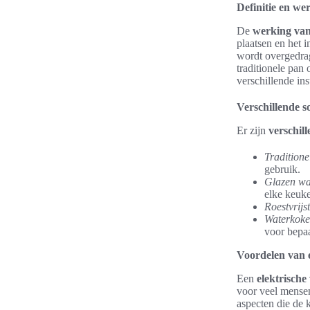
Definitie en we
De
werking va
plaatsen en het i
wordt overgedrag
traditionele pan 
verschillende in
Verschillende 
Er zijn
verschil
Traditione
gebruik.
Glazen wa
elke keuk
Roestvrijs
Waterkoke
voor bepaa
Voordelen van 
Een
elektrisch
voor veel mens
aspecten die de