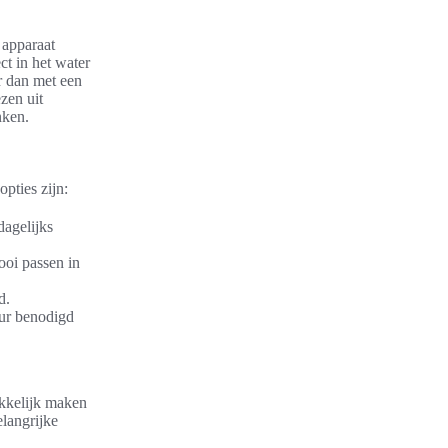
 apparaat
ct in het water
r dan met een
zen uit
nken.
pties zijn:
dagelijks
ooi passen in
d.
uur benodigd
ekkelijk maken
elangrijke