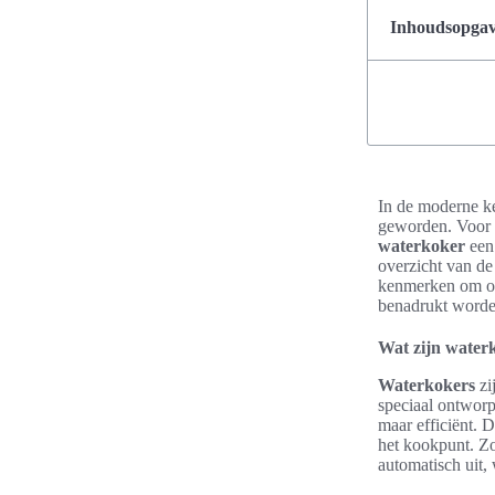
Inhoudsopgave
In de moderne k
geworden. Voor i
waterkoker
een 
overzicht van de
kenmerken om op 
benadrukt worden
Wat zijn water
Waterkokers
zi
speciaal ontwor
maar efficiënt. 
het kookpunt. Zo
automatisch uit,