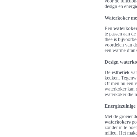
voor de functiona
design en energi
Waterkoker met
Een
waterkoker
te passen aan de
thee is bijvoorb
voordelen van de
een warme drank
Design waterkok
De
esthetiek
va
keuken. Tegenwoo
Of men nu een vo
waterkoker kan e
waterkoker die ni
Energiezuinige
Met de groeiende
waterkokers
pop
zonder in te boe
milieu. Het make