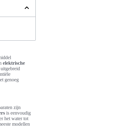
middel
en
elektrische
 uitgebreid
ntiële
iet genoeg
araten zijn
ers
is eenvoudig
r het water tot
meeste modellen