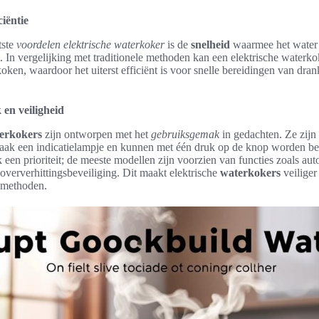
ciëntie
tste
voordelen elektrische waterkoker
is de
snelheid
waarmee het water
 In vergelijking met traditionele methoden kan een elektrische waterko
oken, waardoor het uiterst efficiënt is voor snelle bereidingen van dra
en veiligheid
terkokers
zijn ontworpen met het
gebruiksgemak
in gedachten. Ze zijn
vaak een indicatielampje en kunnen met één druk op de knop worden be
 een prioriteit; de meeste modellen zijn voorzien van functies zoals au
 oververhittingsbeveiliging. Dit maakt elektrische
waterkokers
veiliger
kmethoden.