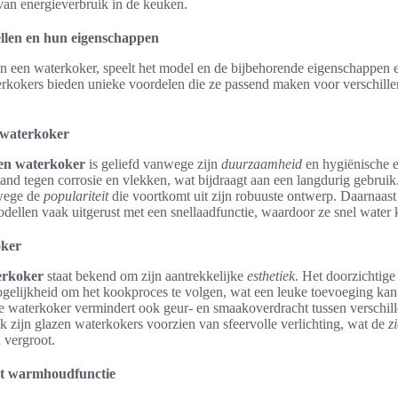
an energieverbruik in de keuken.
llen en hun eigenschappen
an een waterkoker, speelt het model en de bijbehorende eigenschappen 
erkokers bieden unieke voordelen die ze passend maken voor verschill
n waterkoker
len waterkoker
is geliefd vanwege zijn
duurzaamheid
en hygiënische 
tand tegen corrosie en vlekken, wat bijdraagt aan een langdurig gebruik.
wege de
populariteit
die voortkomt uit zijn robuuste ontwerp. Daarnaast
modellen vaak uitgerust met een snellaadfunctie, waardoor ze snel wate
oker
erkoker
staat bekend om zijn aantrekkelijke
esthetiek
. Het doorzichtige
gelijkheid om het kookproces te volgen, wat een leuke toevoeging kan 
pe waterkoker vermindert ook geur- en smaakoverdracht tussen verschil
k zijn glazen waterkokers voorzien van sfeervolle verlichting, wat de
z
 vergroot.
t warmhoudfunctie