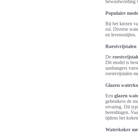
bewustwording v
Populaire mode
Bij het kiezen v
rol. Diverse wat
en levensstijlen.
Roestvrijstale
De
roestvrijsta
Dit model is bes
aanhangers van
roestvrijstalen 
Glazen waterk
Een
glazen wat
gebruikers de mo
ervaring. Dit ty
bereidingen. Vaa
tijdens het koken
Waterkoker me