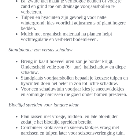
Bij zware klei maak je verhoogde bedden of voeg je
zand en grind toe om drainage voorjaarsbollen te
verbeteren.
Tulpen en hyacinten zijn gevoelig voor natte
wintergrond; kies voorlicht adjusments of plant hogere
bedden.
Mulch met organisch materiaal na planten helpt
vochtregulatie en verbetert bodemleven.
Standplaats: zon versus schaduw
Breng in kaart hoeveel uren zon je border krijgt.
Onderscheid volle zon (6+ uur), halfschaduw en diepe
schaduw.
Standplaats voorjaarsbollen bepaalt je keuzes: tulpen en
hyacinten doen het beter in zon tot lichte schaduw.
Voor een schaduwtuin voorjaar kies je sneeuwklokjes
en sommige narcissen die goed onder bomen presteren.
Bloeitijd spreiden voor langere kleur
Plan rassen met vroege, midden- en late bloeitijden
zodat je het bloeitijd spreiden bereikt.
Combineer krokussen en sneeuwklokjes vroeg met
narcissen en tulpen later voor seizoensverlenging tuin.