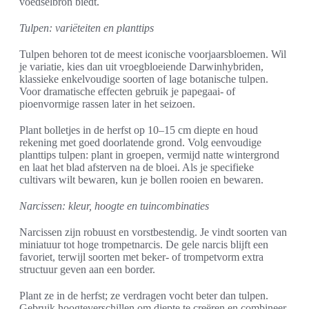
voedselbron biedt.
Tulpen: variëteiten en planttips
Tulpen behoren tot de meest iconische voorjaarsbloemen. Wil
je variatie, kies dan uit vroegbloeiende Darwinhybriden,
klassieke enkelvoudige soorten of lage botanische tulpen.
Voor dramatische effecten gebruik je papegaai- of
pioenvormige rassen later in het seizoen.
Plant bolletjes in de herfst op 10–15 cm diepte en houd
rekening met goed doorlatende grond. Volg eenvoudige
planttips tulpen: plant in groepen, vermijd natte wintergrond
en laat het blad afsterven na de bloei. Als je specifieke
cultivars wilt bewaren, kun je bollen rooien en bewaren.
Narcissen: kleur, hoogte en tuincombinaties
Narcissen zijn robuust en vorstbestendig. Je vindt soorten van
miniatuur tot hoge trompetnarcis. De gele narcis blijft een
favoriet, terwijl soorten met beker- of trompetvorm extra
structuur geven aan een border.
Plant ze in de herfst; ze verdragen vocht beter dan tulpen.
Gebruik hoogteverschillen om diepte te creëren en combineer