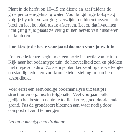
Plant in de herfst op 10–15 cm diepte en geef tijdens de
groeiperiode regelmatig water. Voor langdurige bolopslag
volg je hyacint verzorging: verwijder de bloemtrossen na de
bloei en laat het blad rustig afsterven. Let op dat hyacinten
licht giftig zijn; plaats ze veilig buiten bereik van huisdieren
en kinderen.
Hoe kies je de beste voorjaarsbloemen voor jouw tuin
Een goede keuze begint met een korte inspectie van je tuin.
Kijk naar het bodemtype tuin, de hoeveelheid zon en plekken
met diepe schaduw. Zo stem je plantkeuze af op de werkelijke
omstandigheden en voorkom je teleurstelling in bloei en
gezondheid.
Voer eerst een eenvoudige bodemanalyse uit: test pH,
structuur en organisch stofgehalte. Veel voorjaarsbollen
gedijen het beste in neutrale tot licht zure, goed doorlatende
grond. Pas de grondsoort bloemen aan waar nodig door
compost of zand te mengen.
Let op bodemtype en drainage