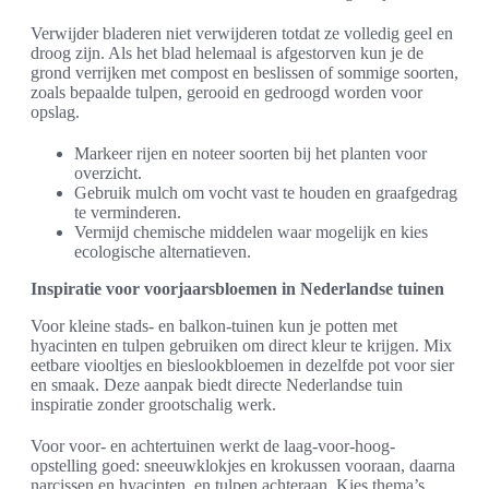
Verwijder bladeren niet verwijderen totdat ze volledig geel en
droog zijn. Als het blad helemaal is afgestorven kun je de
grond verrijken met compost en beslissen of sommige soorten,
zoals bepaalde tulpen, gerooid en gedroogd worden voor
opslag.
Markeer rijen en noteer soorten bij het planten voor
overzicht.
Gebruik mulch om vocht vast te houden en graafgedrag
te verminderen.
Vermijd chemische middelen waar mogelijk en kies
ecologische alternatieven.
Inspiratie voor voorjaarsbloemen in Nederlandse tuinen
Voor kleine stads- en balkon-tuinen kun je potten met
hyacinten en tulpen gebruiken om direct kleur te krijgen. Mix
eetbare viooltjes en bieslookbloemen in dezelfde pot voor sier
en smaak. Deze aanpak biedt directe Nederlandse tuin
inspiratie zonder grootschalig werk.
Voor voor- en achtertuinen werkt de laag-voor-hoog-
opstelling goed: sneeuwklokjes en krokussen vooraan, daarna
narcissen en hyacinten, en tulpen achteraan. Kies thema’s