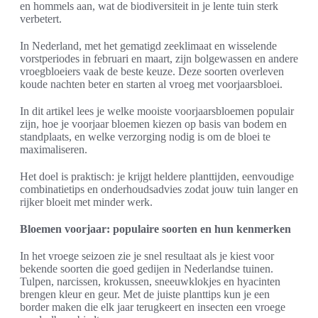
en hommels aan, wat de biodiversiteit in je lente tuin sterk
verbetert.
In Nederland, met het gematigd zeeklimaat en wisselende
vorstperiodes in februari en maart, zijn bolgewassen en andere
vroegbloeiers vaak de beste keuze. Deze soorten overleven
koude nachten beter en starten al vroeg met voorjaarsbloei.
In dit artikel lees je welke mooiste voorjaarsbloemen populair
zijn, hoe je voorjaar bloemen kiezen op basis van bodem en
standplaats, en welke verzorging nodig is om de bloei te
maximaliseren.
Het doel is praktisch: je krijgt heldere planttijden, eenvoudige
combinatietips en onderhoudsadvies zodat jouw tuin langer en
rijker bloeit met minder werk.
Bloemen voorjaar: populaire soorten en hun kenmerken
In het vroege seizoen zie je snel resultaat als je kiest voor
bekende soorten die goed gedijen in Nederlandse tuinen.
Tulpen, narcissen, krokussen, sneeuwklokjes en hyacinten
brengen kleur en geur. Met de juiste planttips kun je een
border maken die elk jaar terugkeert en insecten een vroege