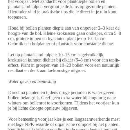
het voorjaar. Met aandacht voor plantdiepte bollen en
plantafstand tulpen vergroot je de kans op gezonde planten.
Hieronder vind je praktische tips die je direct in je tuin kunt
toepassen.
Houd bij bollen planten diepte aan van ongeveer 2–3 keer de
hoogte van de bol. Kleine krokussen gaan ondieper, circa 5–8
cm, grotere tulpen en hyacinten plant je op 10–15 cm.
Gebruik een bolplanter of plantstok voor constante diepte.
Let op plantafstand tulpen: 10–15 cm is gebruikelijk,
krokussen kunnen dichter bij elkaar (5–8 cm) voor een tapijt-
effect. Plant in groepen van 10–20 bollen voor een natuurlijk
resultaat en denk aan toekomstige uitgroei.
Water geven en bemesting
Direct na planten en tijdens droge perioden is water geven
bollen belangrijk. Geef geen extra water bij langdurig natte
winters om bollenrot te voorkomen. Tijdens het voorjaar kun
je bij lichte droogte opnieuw bijgeven.
Voor bemesting voorjaar kies je een langzaamwerkende mest
met lage NPK-waarde of organische compost bij het planten.
Een lichte stikstofrijke voeding in de vroege lente stimuleert