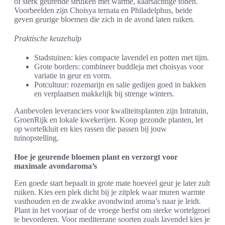
of sterk geurende struiken met warme, kaarsachtige tonen.
Voorbeelden zijn Choisya ternata en Philadelphus, beide
geven geurige bloemen die zich in de avond laten ruiken.
Praktische keuzehulp
Stadstuinen: kies compacte lavendel en potten met tijm.
Grote borders: combineer buddleja met choisyas voor
variatie in geur en vorm.
Potcultuur: rozemarijn en salie gedijen goed in bakken
en verplaatsen makkelijk bij strenge winters.
Aanbevolen leveranciers voor kwaliteitsplanten zijn Intratuin,
GroenRijk en lokale kwekerijen. Koop gezonde planten, let
op wortelkluit en kies rassen die passen bij jouw
tuinopstelling.
Hoe je geurende bloemen plant en verzorgt voor
maximale avondaroma’s
Een goede start bepaalt in grote mate hoeveel geur je later zult
ruiken. Kies een plek dicht bij je zitplek waar muren warmte
vasthouden en de zwakke avondwind aroma’s naar je leidt.
Plant in het voorjaar of de vroege herfst om sterke wortelgroei
te bevorderen. Voor mediterrane soorten zoals lavendel kies je