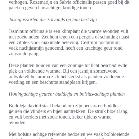
verhogen. Rozemarijn en Salvia officinalis passen goed bij dit
palet en geven harsachtige, kruidige tonen.
Jasmijnsoorten die ’s avonds op hun best zijn
Jasminum officinale is een klimplant die warme avonden vult
met zoete noten. Zet hem tegen een pergola of schutting naast
een zitplek voor maximale beleving. Cestrum nocturnum,
vaak nachtjasmijn genoemd, heeft een krachtige geur rond
zonsondergang.
Deze planten houden van een zonnige tot licht beschaduwde
plek en voldoende warmte. Bij een jasmijn zomeravond
ontwikkelt het aroma zich het sterkst als planten voldoende
voeding en een beschutte standplaats krijgen.
Honingachtige geuren: buddleja en bolsius-achtige planten
Buddleja davidii staat bekend om zijn nectar- en buddleja
geuren die vlinders en bijen aantrekken. De struik bloeit lang
en vult borders met zoete tonen, zeker tijdens warme
avonden.
Met bolsius-achtige referentie bedoelen we vaak bolbloeiende