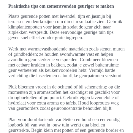
Praktische tips om zomeravonden geuriger te maken
Plaats geurende potten met lavendel, tijm en jasmijn bij
terrassen en deurkozijnen om direct resultaat te zien. Gebruik
klimplantenpotten voor jasmijn zodat de geur zich naar
zitplekken verspreidt. Deze eenvoudige geurige tuin tips
geven snel effect zonder grote ingrepen.
Werk met warmtevasthoudende materialen zoals stenen muren
of grindbedden; ze houden avondwarmte vast en helpen
avondtuin geur sterker te verspreiden. Combineer bloemen
met eetbare kruiden in bakken, zodat je zowel buitenruimte
geur verbeteren als keukenvoordelen hebt. Vermijd harde
verlichting die insecten en natuurlijke geurpatronen verstoort.
Pluk bloemen vroeg in de ochtend of bij schemering; op die
momenten zijn aromastoffen het krachtigst en geschikt voor
droogboeketten of potpourri. Gebruik eigen lavendelolie of
hydrolaat voor extra aroma op tafels. Houd looproutes weg
van geurborders zodat geurconcentratie behouden blijft.
Plan voor doorbloeiende variëteiten en houd een eenvoudig
logboek bij van wat in jouw tuin werkt qua bloei en
geursterkte. Begin klein met potten of een geurende border en