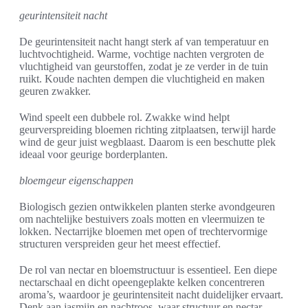
geurintensiteit nacht
De geurintensiteit nacht hangt sterk af van temperatuur en
luchtvochtigheid. Warme, vochtige nachten vergroten de
vluchtigheid van geurstoffen, zodat je ze verder in de tuin
ruikt. Koude nachten dempen die vluchtigheid en maken
geuren zwakker.
Wind speelt een dubbele rol. Zwakke wind helpt
geurverspreiding bloemen richting zitplaatsen, terwijl harde
wind de geur juist wegblaast. Daarom is een beschutte plek
ideaal voor geurige borderplanten.
bloemgeur eigenschappen
Biologisch gezien ontwikkelen planten sterke avondgeuren
om nachtelijke bestuivers zoals motten en vleermuizen te
lokken. Nectarrijke bloemen met open of trechtervormige
structuren verspreiden geur het meest effectief.
De rol van nectar en bloemstructuur is essentieel. Een diepe
nectarschaal en dicht opeengeplakte kelken concentreren
aroma’s, waardoor je geurintensiteit nacht duidelijker ervaart.
Denk aan jasmijn en nachtroos, waar structuur en nectar