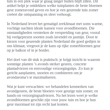
tuin in een plek waar je graag langer buiten blijft zitten. Dit
artikel helpt je ontdekken welke tuinplanten de beste bloemen
geur zomeravond geven en hoe je een geurende tuin zomer
creëert die ontspanning en sfeer verhoogt.
In Nederland levert het gematigd zeeklimaat met soms warme,
vochtige nachten ideale kansen voor avondbloemen. Die
omstandigheden versterken de verspreiding van geur, vooral
bij veelgeprezen soorten zoals lavendel en jasmijn. Door te
kiezen voor geurende planten Nederland die goed gedijen in
ons klimaat, vergroot je de kans op rijke zomerbloemen geur
op je balkon of in je border.
Het doel van dit stuk is praktisch: je krijgt inzicht in waarom
sommige planten ’s avonds sterker geuren, concrete
plantadviezen en eenvoudige verzorgingstips. Zo kun je
gericht aanplanten, snoeien en combineren om je
avondaroma’s te maximaliseren.
Wat je kunt verwachten: we behandelen kenmerken van
avondgeuren, de beste bloeiers voor geurige tuin zomer, en
hands-on verzorgingsadviezen. Na het lezen weet je welke
avondbloemen geschikt zijn voor jouw tuin en hoe je hun
geur maximaal tot zijn recht laat komen.