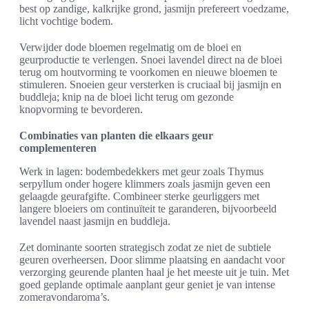
best op zandige, kalkrijke grond, jasmijn prefereert voedzame,
licht vochtige bodem.
Verwijder dode bloemen regelmatig om de bloei en
geurproductie te verlengen. Snoei lavendel direct na de bloei
terug om houtvorming te voorkomen en nieuwe bloemen te
stimuleren. Snoeien geur versterken is cruciaal bij jasmijn en
buddleja; knip na de bloei licht terug om gezonde
knopvorming te bevorderen.
Combinaties van planten die elkaars geur
complementeren
Werk in lagen: bodembedekkers met geur zoals Thymus
serpyllum onder hogere klimmers zoals jasmijn geven een
gelaagde geurafgifte. Combineer sterke geurliggers met
langere bloeiers om continuïteit te garanderen, bijvoorbeeld
lavendel naast jasmijn en buddleja.
Zet dominante soorten strategisch zodat ze niet de subtiele
geuren overheersen. Door slimme plaatsing en aandacht voor
verzorging geurende planten haal je het meeste uit je tuin. Met
goed geplande optimale aanplant geur geniet je van intense
zomeravondaroma’s.