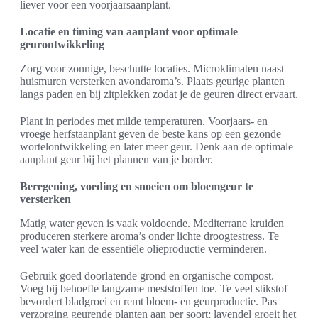
liever voor een voorjaarsaanplant.
Locatie en timing van aanplant voor optimale
geurontwikkeling
Zorg voor zonnige, beschutte locaties. Microklimaten naast
huismuren versterken avondaroma’s. Plaats geurige planten
langs paden en bij zitplekken zodat je de geuren direct ervaart.
Plant in periodes met milde temperaturen. Voorjaars- en
vroege herfstaanplant geven de beste kans op een gezonde
wortelontwikkeling en later meer geur. Denk aan de optimale
aanplant geur bij het plannen van je border.
Beregening, voeding en snoeien om bloemgeur te
versterken
Matig water geven is vaak voldoende. Mediterrane kruiden
produceren sterkere aroma’s onder lichte droogtestress. Te
veel water kan de essentiële olieproductie verminderen.
Gebruik goed doorlatende grond en organische compost.
Voeg bij behoefte langzame meststoffen toe. Te veel stikstof
bevordert bladgroei en remt bloem- en geurproductie. Pas
verzorging geurende planten aan per soort; lavendel groeit het