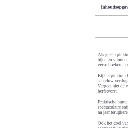
Inhoudsopgave
Als je een pluktu
bijen en vlinder
verse boeketten o
Bij het pluktuin 
schaduw verdrage
Vergeet niet de 
herfstvorst.
Praktische punte
spectaculaire sn
na jaar terugkere
Ook het doel van