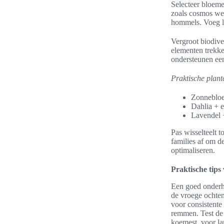
Selecteer bloem
zoals cosmos wer
hommels. Voeg la
Vergroot biodive
elementen trekke
ondersteunen ee
Praktische plant
Zonnebloe
Dahlia + e
Lavendel 
Pas wisselteelt 
families af om d
optimaliseren.
Praktische tips
Een goed onderho
de vroege ochten
voor consistente
remmen. Test de 
koemest, voor la