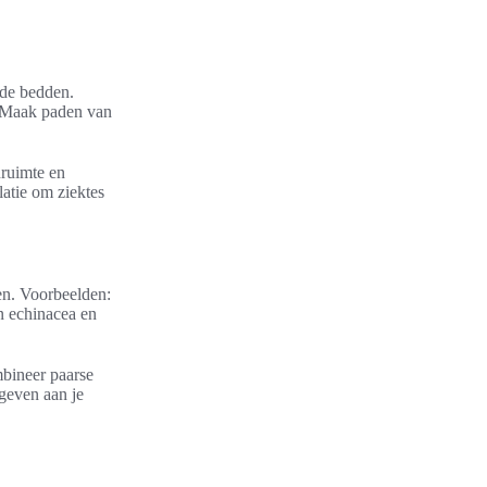
nde bedden.
. Maak paden van
nruimte en
atie om ziektes
en. Voorbeelden:
n echinacea en
mbineer paarse
 geven aan je