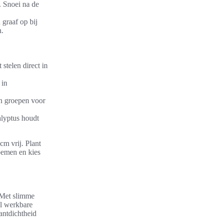
. Snoei na de
 graaf op bij
n.
stelen direct in
 in
in groepen voor
alyptus houdt
cm vrij. Plant
oemen en kies
 Met slimme
el werkbare
antdichtheid