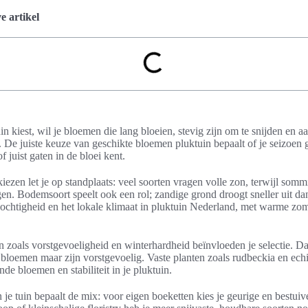
 artikel
in kiest, wil je bloemen die lang bloeien, stevig zijn om te snijden en a
s. De juiste keuze van geschikte bloemen pluktuin bepaalt of je seizoen 
f juist gaten in de bloei kent.
kiezen let je op standplaats: veel soorten vragen volle zon, terwijl som
n. Bodemsoort speelt ook een rol; zandige grond droogt sneller uit dan
vochtigheid en het lokale klimaat in pluktuin Nederland, met warme zo
n zoals vorstgevoeligheid en winterhardheid beïnvloeden je selectie. Da
ijbloemen maar zijn vorstgevoelig. Vaste planten zoals rudbeckia en ech
nde bloemen en stabiliteit in je pluktuin.
 je tuin bepaalt de mix: voor eigen boeketten kies je geurige en bestuiv