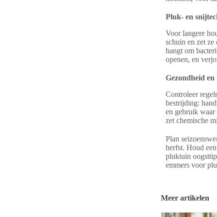
Pluk- en snijte
Voor langere hou
schuin en zet ze
hangt om bacterie
openen, en verjo
Gezondheid en 
Controleer regel
bestrijding: han
en gebruik waar
zet chemische mi
Plan seizoenswer
herfst. Houd een
pluktuin oogstti
emmers voor plu
Meer artikelen