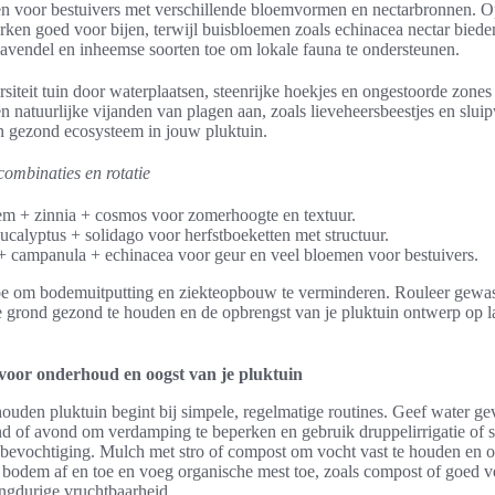
en voor bestuivers met verschillende bloemvormen en nectarbronnen.
ken goed voor bijen, terwijl buisbloemen zoals echinacea nectar biede
vendel en inheemse soorten toe om lokale fauna te ondersteunen.
rsiteit tuin door waterplaatsen, steenrijke hoekjes en ongestoorde zones
n natuurlijke vijanden van plagen aan, zoals lieveheersbeestjes en slui
n gezond ecosysteem in jouw pluktuin.
combinaties en rotatie
m + zinnia + cosmos voor zomerhoogte en textuur.
ucalyptus + solidago voor herfstboeketten met structuur.
+ campanula + echinacea voor geur en veel bloemen voor bestuivers.
toe om bodemuitputting en ziekteopbouw te verminderen. Rouleer gewa
e grond gezond te houden en de opbrengst van je pluktuin ontwerp op la
 voor onderhoud en oogst van je pluktuin
uden pluktuin begint bij simpele, regelmatige routines. Geef water ge
d of avond om verdamping te beperken en gebruik druppelirrigatie of 
 bevochtiging. Mulch met stro of compost om vocht vast te houden en o
bodem af en toe en voeg organische mest toe, zoals compost of goed v
ngdurige vruchtbaarheid.