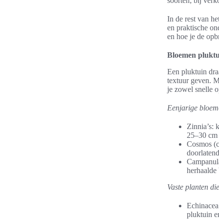
soorten; bij verk
In de rest van he
en praktische on
en hoe je de opb
Bloemen pluktui
Een pluktuin dra
textuur geven. M
je zowel snelle o
Eenjarige bloeme
Zinnia’s: 
25–30 cm a
Cosmos (co
doorlatend
Campanula 
herhaalde 
Vaste planten di
Echinacea 
pluktuin e