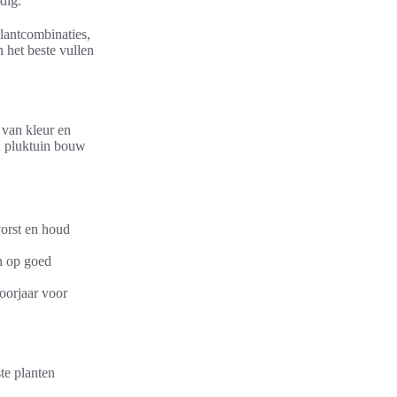
dig.
plantcombinaties,
 het beste vullen
 van kleur en
en pluktuin bouw
vorst en houd
on op goed
oorjaar voor
te planten