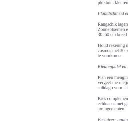
pluktuin, kleure
Plantdichtheid e
Rangschik lagere
Zonnebloemen en
30–60 cm breed z
Houd rekening me
cosmos met 30–45
te voorkomen.
Kleurenpalet en 
Plan een mengin
vergeet-me-nietj
solidago voor lat
Kies complementa
echinacea met ge
arrangementen.
Bestuivers aantr