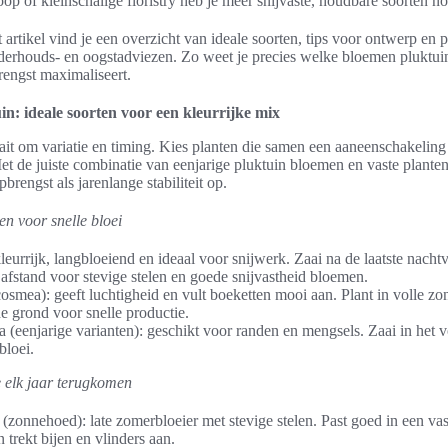
oop of kleinschalige floristry heb je meer snijvaste, houdbare soorten no
t artikel vind je een overzicht van ideale soorten, tips voor ontwerp en 
derhouds- en oogstadviezen. Zo weet je precies welke bloemen pluktuin
rengst maximaliseert.
n: ideale soorten voor een kleurrijke mix
ait om variatie en timing. Kies planten die samen een aaneenschakeling
et de juiste combinatie van eenjarige pluktuin bloemen en vaste plant
pbrengst als jarenlange stabiliteit op.
n voor snelle bloei
kleurrijk, langbloeiend en ideaal voor snijwerk. Zaai na de laatste nacht
fstand voor stevige stelen en goede snijvastheid bloemen.
smea): geeft luchtigheid en vult boeketten mooi aan. Plant in volle z
e grond voor snelle productie.
(eenjarige varianten): geschikt voor randen en mengsels. Zaai in het v
bloei.
e elk jaar terugkomen
(zonnehoed): late zomerbloeier met stevige stelen. Past goed in een vas
n trekt bijen en vlinders aan.