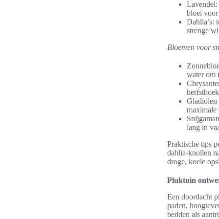
Lavendel: 
bloei voor
Dahlia’s: 
strenge wi
Bloemen voor sn
Zonnebloem
water om t
Chrysante
herfstboek
Gladiolen 
maximale 
Snijgamand
lang in va
Praktische tips p
dahlia-knollen n
droge, koele ops
Pluktuin ontwer
Een doordacht p
paden, hoogtever
bedden als aantr