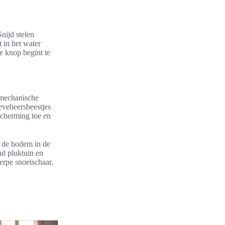
nijd stelen
 in het water
de knop begint te
 mechanische
ieveheersbeestjes
scherming toe en
r de bodem in de
ud pluktuin en
erpe snoeischaar,