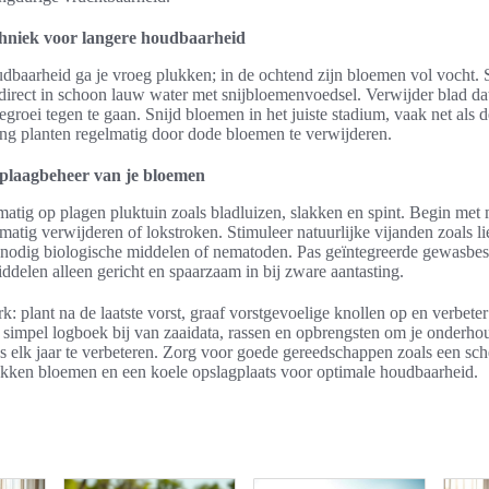
chniek voor langere houdbaarheid
dbaarheid ga je vroeg plukken; in de ochtend zijn bloemen vol vocht. S
 direct in schoon lauw water met snijbloemenvoedsel. Verwijder blad dat
groei tegen te gaan. Snijd bloemen in het juiste stadium, vaak net als 
ng planten regelmatig door dode bloemen te verwijderen.
plaagbeheer van je bloemen
matig op plagen pluktuin zoals bladluizen, slakken en spint. Begin met
dmatig verwijderen of lokstroken. Stimuleer natuurlijke vijanden zoals l
 nodig biologische middelen of nematoden. Pas geïntegreerde gewasbe
ddelen alleen gericht en spaarzaam in bij zware aantasting.
k: plant na de laatste vorst, graaf vorstgevoelige knollen op en verbete
 simpel logboek bij van zaaidata, rassen en opbrengsten om je onderho
ps elk jaar te verbeteren. Zorg voor goede gereedschappen zoals een sch
kken bloemen en een koele opslagplaats voor optimale houdbaarheid.