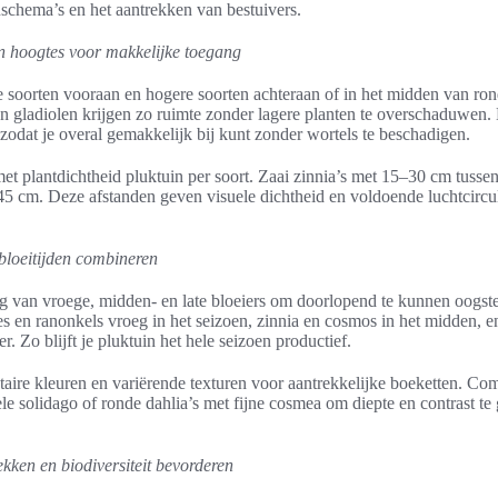
nschema’s en het aantrekken van bestuivers.
n hoogtes voor makkelijke toegang
 soorten vooraan en hogere soorten achteraan of in het midden van ro
 gladiolen krijgen zo ruimte zonder lagere planten te overschaduwen
odat je overal gemakkelijk bij kunt zonder wortels te beschadigen.
t plantdichtheid pluktuin per soort. Zaai zinnia’s met 15–30 cm tusse
 cm. Deze afstanden geven visuele dichtheid en voldoende luchtcircul
bloeitijden combineren
g van vroege, midden- en late bloeiers om doorlopend te kunnen oogst
es en ranonkels vroeg in het seizoen, zinnia en cosmos in het midden, e
er. Zo blijft je pluktuin het hele seizoen productief.
ire kleuren en variërende texturen voor aantrekkelijke boeketten. Co
le solidago of ronde dahlia’s met fijne cosmea om diepte en contrast te
ekken en biodiversiteit bevorderen