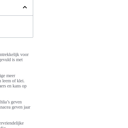
antrekkelijk voor
gevuld is met
mige meer
 leem of klei.
mers en kans op
hlia’s geven
inacea geven jaar
ervriendelijke