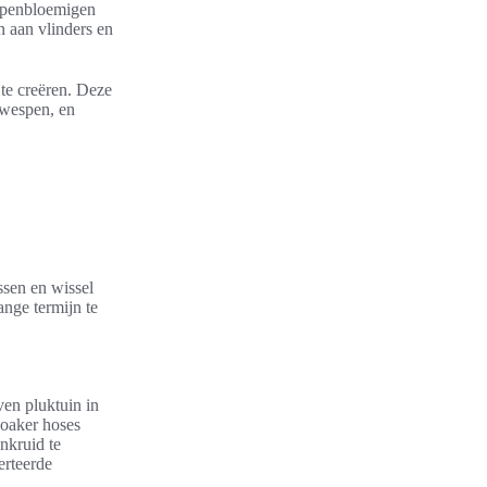
 Openbloemigen
n aan vlinders en
 te creëren. Deze
pwespen, en
ssen en wissel
nge termijn te
ven pluktuin in
soaker hoses
nkruid te
erteerde