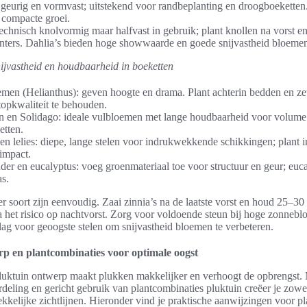
geurig en vormvast; uitstekend voor randbeplanting en droogboeketten
 compacte groei.
technisch knolvormig maar halfvast in gebruik; plant knollen na vorst en
nters. Dahlia’s bieden hoge showwaarde en goede snijvastheid bloeme
ijvastheid en houdbaarheid in boeketten
en (Helianthus): geven hoogte en drama. Plant achterin bedden en zet 
opkwaliteit te behouden.
n en Solidago: ideale vulbloemen met lange houdbaarheid voor volume
etten.
en lelies: diepe, lange stelen voor indrukwekkende schikkingen; plant 
impact.
er en eucalyptus: voeg groenmateriaal toe voor structuur en geur; euc
as.
er soort zijn eenvoudig. Zaai zinnia’s na de laatste vorst en houd 25–30 
a het risico op nachtvorst. Zorg voor voldoende steun bij hoge zonnebl
lag voor geoogste stelen om snijvastheid bloemen te verbeteren.
p en plantcombinaties voor optimale oogst
luktuin ontwerp maakt plukken makkelijker en verhoogt de opbrengst.
deling en gericht gebruik van plantcombinaties pluktuin creëer je zow
ekkelijke zichtlijnen. Hieronder vind je praktische aanwijzingen voor pl