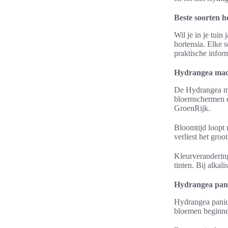
Beste soorten h
Wil je in je tui
hortensia. Elke 
praktische inform
Hydrangea macr
De Hydrangea mac
bloemschermen en
GroenRijk.
Bloomtijd loopt 
verliest het groo
Kleurverandering
tinten. Bij alkal
Hydrangea pani
Hydrangea panic
bloemen beginnen