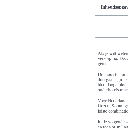
Inhoudsopgave
Als je wilt weten
verzorging. Deze 
geniet.
De mooiste horte
doorgaans grote 
biedt lange bloe
onderhoudsarme 
Voor Nederlandse
kiezen. Sommige 
juiste combinatie
In de volgende se
en tot slot styli