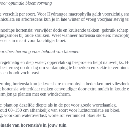
 voor optimale bloemvorming
e verschilt per soort. Voor Hydrangea macrophylla geldt voorzichtig sno
niculata en arborescens kun je in late winter of vroeg voorjaar stevig t
snoeitips hortensia: verwijder dode en kruisende takken, gebruik scher
ingssnoei bij oude struiken. Weet wanneer hortensia snoeien: macrophy
scens in maart voor krachtiger bloei.
vorstbescherming voor behoud van bloemen
 regelmatig en diep water; oppervlakkig besproeien helpt nauwelijks. H
 best vroeg op de dag om verdamping te beperken en ziekte te vermin
s en houdt vocht vast.
rming hortensia kun je kwetsbare macrophylla bedekken met vliesdoek 
 hortensia winterklaar maken eenvoudiger door extra mulch in koude 
herm jonge planten met een windscherm.
e: plant op dezelfde diepte als in de pot voor goede wortelaanleg.
oud 60–150 cm afhankelijk van soort voor luchtcirculatie en bloei.
: voorkom wateroverlast; wortelrot vermindert bloei sterk.
inatie van hortensia’s in jouw tuin