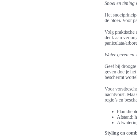
Snoei en timing
Het snoeiprincip
de bloei. Voor pa
Volg praktische 
denk aan verjong
paniculata/arbore
Water geven en 
Geef bij droogte
geven doe je het
beschermt wortel
Voor vorstbesche
nachtvorst. Maak
regio’s en besc
Plantdiept
Afstand: h
Afwatering
Styling en comb