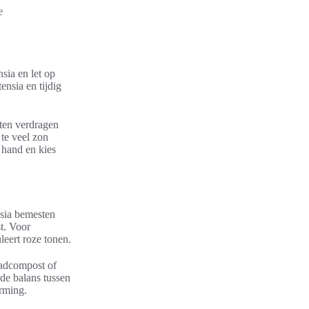
e
nsia en let op
nsia en tijdig
rten verdragen
te veel zon
 hand en kies
nsia bemesten
t. Voor
leert roze tonen.
ladcompost of
de balans tussen
orming.