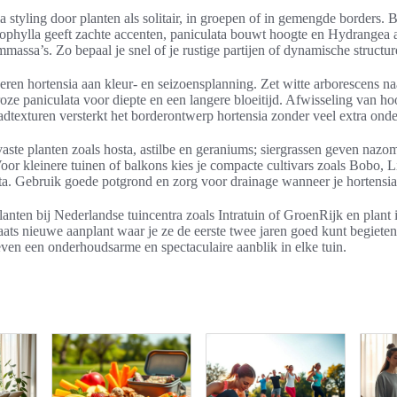
a styling door planten als solitair, in groepen of in gemengde borders.
phylla geeft zachte accenten, paniculata bouwt hoogte en Hydrangea 
mmassa’s. Zo bepaal je snel of je rustige partijen of dynamische structur
ren hortensia aan kleur- en seizoensplanning. Zet witte arborescens n
oze paniculata voor diepte en een langere bloeitijd. Afwisseling van ho
ladtexturen versterkt het borderontwerp hortensia zonder veel extra ond
ste planten zoals hosta, astilbe en geraniums; siergrassen geven nazo
Voor kleinere tuinen of balkons kies je compacte cultivars zoals Bobo, L
a. Gebruik goede potgrond en zorg voor drainage wanneer je hortensia 
nten bij Nederlandse tuincentra zoals Intratuin of GroenRijk en plant i
laats nieuwe aanplant waar je ze de eerste twee jaren goed kunt begiet
even een onderhoudsarme en spectaculaire aanblik in elke tuin.