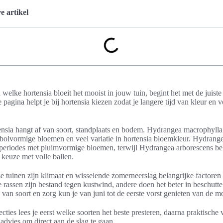
 artikel
 welke hortensia bloeit het mooist in jouw tuin, begint het met de juist
pagina helpt je bij hortensia kiezen zodat je langere tijd van kleur en 
nsia hangt af van soort, standplaats en bodem. Hydrangea macrophylla 
bolvormige bloemen en veel variatie in hortensia bloemkleur. Hydrange
iperiodes met pluimvormige bloemen, terwijl Hydrangea arborescens be
keuze met volle ballen.
 tuinen zijn klimaat en wisselende zomerneerslag belangrijke factoren 
rassen zijn bestand tegen kustwind, andere doen het beter in beschutte
 van soort en zorg kun je van juni tot de eerste vorst genieten van de mo
cties lees je eerst welke soorten het beste presteren, daarna praktische 
ngadvies om direct aan de slag te gaan.