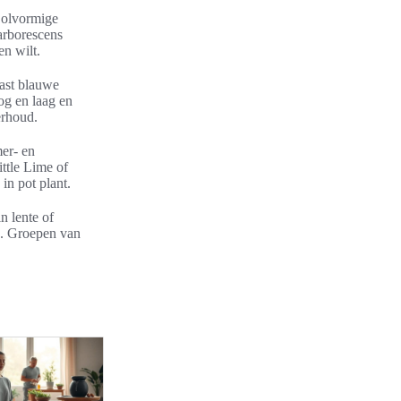
 Bolvormige
arborescens
en wilt.
aast blauwe
og en laag en
erhoud.
mer- en
ittle Lime of
in pot plant.
n lente of
en. Groepen van