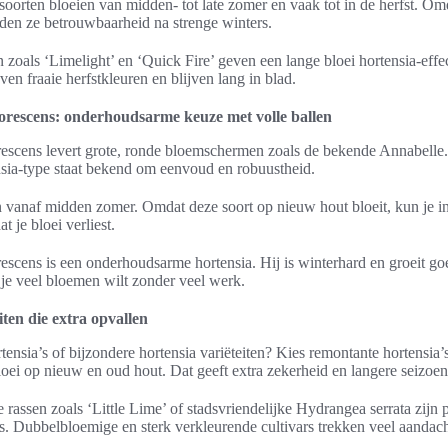
soorten bloeien van midden- tot late zomer en vaak tot in de herfst. O
eden ze betrouwbaarheid na strenge winters.
 zoals ‘Limelight’ en ‘Quick Fire’ geven een lange bloei hortensia-effe
geven fraaie herfstkleuren en blijven lang in blad.
rescens: onderhoudsarme keuze met volle ballen
escens levert grote, ronde bloemschermen zoals de bekende Annabelle.
sia-type staat bekend om eenvoud en robuustheid.
n vanaf midden zomer. Omdat deze soort op nieuw hout bloeit, kun je in
t je bloei verliest.
scens is een onderhoudsarme hortensia. Hij is winterhard en groeit goe
s je veel bloemen wilt zonder veel werk.
iten die extra opvallen
tensia’s of bijzondere hortensia variëteiten? Kies remontante hortensia’
ei op nieuw en oud hout. Dat geeft extra zekerheid en langere seizoen
 rassen zoals ‘Little Lime’ of stadsvriendelijke Hydrangea serrata zijn 
s. Dubbelbloemige en sterk verkleurende cultivars trekken veel aandach