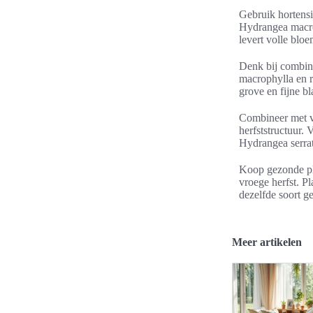
Gebruik hortensi
Hydrangea macro
levert volle bloe
Denk bij combine
macrophylla en r
grove en fijne b
Combineer met va
herfststructuur. 
Hydrangea serrat
Koop gezonde pla
vroege herfst. P
dezelfde soort g
Meer artikelen