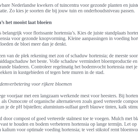
bare Nederlandse kwekers of tuincentra voor gezonde planten en juist
atie. Zo kies je soorten die bij jouw tuin en onderhoudsniveau passen.
’s het mooist laat bloeien
is belangrijk voor florissante hortensia’s. Kies de juiste standplaats horte
ensia voor gezonde knopvorming. Kleine aanpassingen in voeding horte
oeden de bloei meer dan je denkt.
zen van de plek rekening met zon of schaduw hortensia; de meeste soo
iddagschaduw het beste. Volle schaduw vermindert bloemproductie en 
rande bladeren. Controleer regelmatig het bodemvocht hortensia met je
ekken in kustgebieden of tegen hete muren in de stad.
demverbetering voor rijkere bloemen
ege voorjaar met een langzaam werkende mest voor heesters. Bij horte
n als Osmocote of organische alternatieven zoals goed verteerde compos
un je de pH bijstellen; aluminium-sulfaat geeft blauwe tinten, kalk stimu
d door compost of goed verteerde stalmest toe te voegen. Mulch met b
vast te houden en bodem verbeteren hortensia op lange termijn. Let op 
 en kalium voor optimale voeding hortensia; te veel stikstof remt bloemv