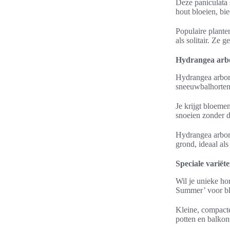
Deze paniculata 
hout bloeien, bi
Populaire planten
als solitair. Ze 
Hydrangea arbo
Hydrangea arbor
sneeuwbalhorten
Je krijgt bloeme
snoeien zonder da
Hydrangea arbore
grond, ideaal al
Speciale variëte
Wil je unieke hor
Summer’ voor blo
Kleine, compacte
potten en balkon