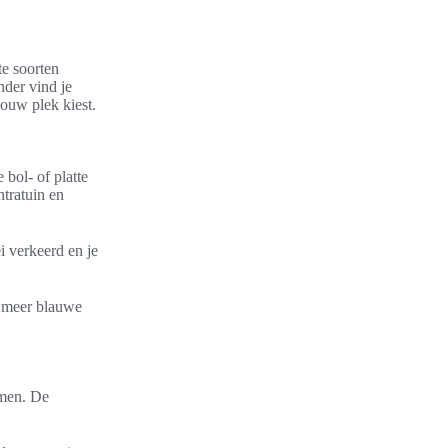
te soorten
nder vind je
jouw plek kiest.
bol- of platte
tratuin en
i verkeerd en je
m meer blauwe
imen. De