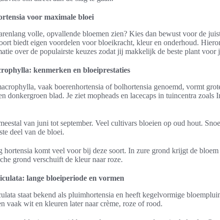
ortensia voor maximale bloei
n jarenlang volle, opvallende bloemen zien? Kies dan bewust voor de juis
soort biedt eigen voordelen voor bloeikracht, kleur en onderhoud. Hiero
atie over de populairste keuzes zodat jij makkelijk de beste plant voor 
ophylla: kenmerken en bloeiprestaties
rophylla, vaak boerenhortensia of bolhortensia genoemd, vormt grote 
 donkergroen blad. Je ziet mopheads en lacecaps in tuincentra zoals In
meestal van juni tot september. Veel cultivars bloeien op oud hout. Snoe
tste deel van de bloei.
 hortensia komt veel voor bij deze soort. In zure grond krijgt de bloe
ische grond verschuift de kleur naar roze.
culata: lange bloeiperiode en vormen
ulata staat bekend als pluimhortensia en heeft kegelvormige bloemplu
 vaak wit en kleuren later naar crème, roze of rood.