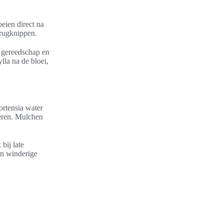
eien direct na
erugknippen.
p gereedschap en
lla na de bloei,
ortensia water
deren. Mulchen
bij late
en winderige