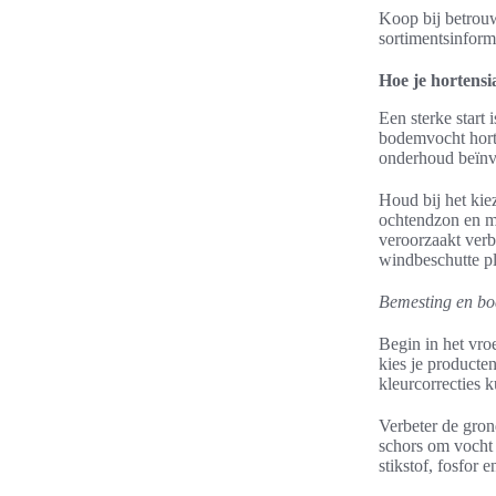
Koop bij betrouw
sortimentsinform
Hoe je hortensia
Een sterke start 
bodemvocht hort
onderhoud beïnvl
Houd bij het kie
ochtendzon en m
veroorzaakt verb
windbeschutte pl
Bemesting en bo
Begin in het vro
kies je producte
kleurcorrecties k
Verbeter de gron
schors om vocht 
stikstof, fosfor