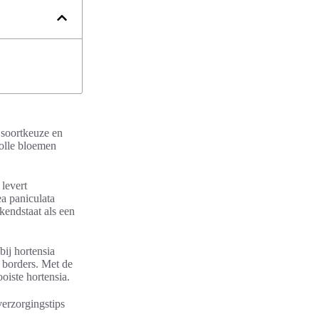
e soortkeuze en
volle bloemen
levert
a paniculata
kendstaat als een
bij hortensia
 borders. Met de
oiste hortensia.
verzorgingstips