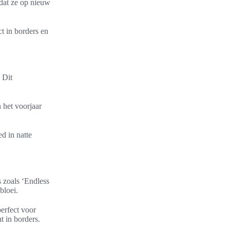
mdat ze op nieuw
ct in borders en
 Dit
 het voorjaar
d in natte
s zoals ‘Endless
bloei.
perfect voor
t in borders.