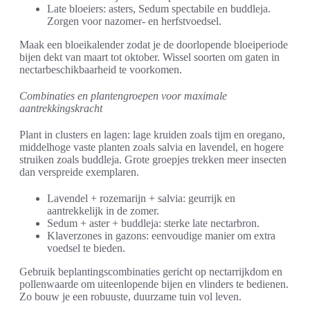
Late bloeiers: asters, Sedum spectabile en buddleja.
Zorgen voor nazomer- en herfstvoedsel.
Maak een bloeikalender zodat je de doorlopende bloeiperiode
bijen dekt van maart tot oktober. Wissel soorten om gaten in
nectarbeschikbaarheid te voorkomen.
Combinaties en plantengroepen voor maximale
aantrekkingskracht
Plant in clusters en lagen: lage kruiden zoals tijm en oregano,
middelhoge vaste planten zoals salvia en lavendel, en hogere
struiken zoals buddleja. Grote groepjes trekken meer insecten
dan verspreide exemplaren.
Lavendel + rozemarijn + salvia: geurrijk en
aantrekkelijk in de zomer.
Sedum + aster + buddleja: sterke late nectarbron.
Klaverzones in gazons: eenvoudige manier om extra
voedsel te bieden.
Gebruik beplantingscombinaties gericht op nectarrijkdom en
pollenwaarde om uiteenlopende bijen en vlinders te bedienen.
Zo bouw je een robuuste, duurzame tuin vol leven.