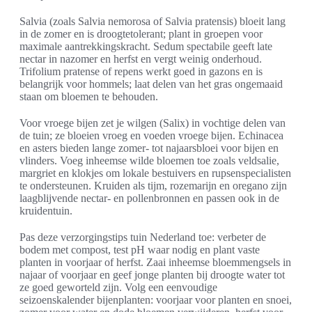
Salvia (zoals Salvia nemorosa of Salvia pratensis) bloeit lang
in de zomer en is droogtetolerant; plant in groepen voor
maximale aantrekkingskracht. Sedum spectabile geeft late
nectar in nazomer en herfst en vergt weinig onderhoud.
Trifolium pratense of repens werkt goed in gazons en is
belangrijk voor hommels; laat delen van het gras ongemaaid
staan om bloemen te behouden.
Voor vroege bijen zet je wilgen (Salix) in vochtige delen van
de tuin; ze bloeien vroeg en voeden vroege bijen. Echinacea
en asters bieden lange zomer- tot najaarsbloei voor bijen en
vlinders. Voeg inheemse wilde bloemen toe zoals veldsalie,
margriet en klokjes om lokale bestuivers en rupsenspecialisten
te ondersteunen. Kruiden als tijm, rozemarijn en oregano zijn
laagblijvende nectar- en pollenbronnen en passen ook in de
kruidentuin.
Pas deze verzorgingstips tuin Nederland toe: verbeter de
bodem met compost, test pH waar nodig en plant vaste
planten in voorjaar of herfst. Zaai inheemse bloemmengsels in
najaar of voorjaar en geef jonge planten bij droogte water tot
ze goed geworteld zijn. Volg een eenvoudige
seizoenskalender bijenplanten: voorjaar voor planten en snoei,