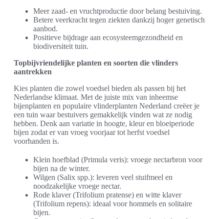
Meer zaad- en vruchtproductie door belang bestuiving.
Betere veerkracht tegen ziekten dankzij hoger genetisch
aanbod.
Positieve bijdrage aan ecosysteemgezondheid en
biodiversiteit tuin.
Topbijvriendelijke planten en soorten die vlinders
aantrekken
Kies planten die zowel voedsel bieden als passen bij het
Nederlandse klimaat. Met de juiste mix van inheemse
bijenplanten en populaire vlinderplanten Nederland creëer je
een tuin waar bestuivers gemakkelijk vinden wat ze nodig
hebben. Denk aan variatie in hoogte, kleur en bloeiperiode
bijen zodat er van vroeg voorjaar tot herfst voedsel
voorhanden is.
Klein hoefblad (Primula veris): vroege nectarbron voor
bijen na de winter.
Wilgen (Salix spp.): leveren veel stuifmeel en
noodzakelijke vroege nectar.
Rode klaver (Trifolium pratense) en witte klaver
(Trifolium repens): ideaal voor hommels en solitaire
bijen.