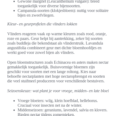
Gewone margriet (Leucanthemum vulgare): breed
toegankelijk voor diverse bijensoorten.
Campanula-soorten (klokjesbloem): nuttig voor solitaire
bijen en zweefvliegen.
Kleur- en geurprofielen die vlinders lokken
Vlinders reageren vaak op warme kleuren zoals rood, oranje,
roze en paars. Geur helpt bij aantrekking, zeker bij soorten
zoals buddleja die bekendstaat als vlinderstruik. Lavandula
angustifolia combineert geur met dichte bloemhoofdjes en
werkt goed voor zowel bijen als vlinders.
Open bloemstructuren zoals Echinacea en asters maken nectar
gemakkelijk toegankelijk. Buissvormige bloemen zijn
geschikt voor soorten met een lange roltong. Kies naar
behoefte nectarplanten met hoge nectaropbrengst en soorten
die veel stuifmeel produceren voor verschillende bestuivers.
Seizoenskeuze: wat plant je voor vroege, midden- en late bloei
Vroege bloeiers: wilg, klein hoefblad, helleborus.
Cruciaal voor insecten net na de winter.
Middenseizoen: geraniums, lavendel, salvia en klovers.
Bieden nectar tijdens zomerpieken.