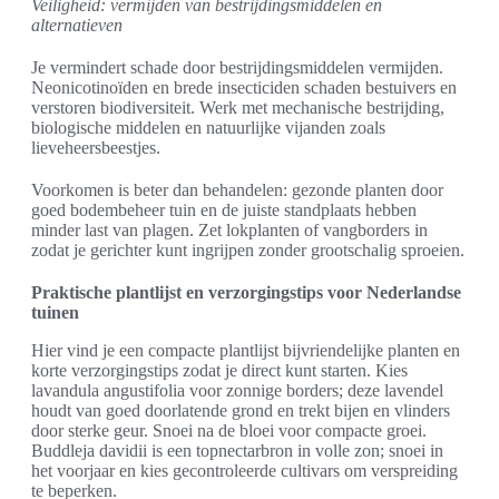
Veiligheid: vermijden van bestrijdingsmiddelen en
alternatieven
Je vermindert schade door bestrijdingsmiddelen vermijden.
Neonicotinoïden en brede insecticiden schaden bestuivers en
verstoren biodiversiteit. Werk met mechanische bestrijding,
biologische middelen en natuurlijke vijanden zoals
lieveheersbeestjes.
Voorkomen is beter dan behandelen: gezonde planten door
goed bodembeheer tuin en de juiste standplaats hebben
minder last van plagen. Zet lokplanten of vangborders in
zodat je gerichter kunt ingrijpen zonder grootschalig sproeien.
Praktische plantlijst en verzorgingstips voor Nederlandse
tuinen
Hier vind je een compacte plantlijst bijvriendelijke planten en
korte verzorgingstips zodat je direct kunt starten. Kies
lavandula angustifolia voor zonnige borders; deze lavendel
houdt van goed doorlatende grond en trekt bijen en vlinders
door sterke geur. Snoei na de bloei voor compacte groei.
Buddleja davidii is een topnectarbron in volle zon; snoei in
het voorjaar en kies gecontroleerde cultivars om verspreiding
te beperken.