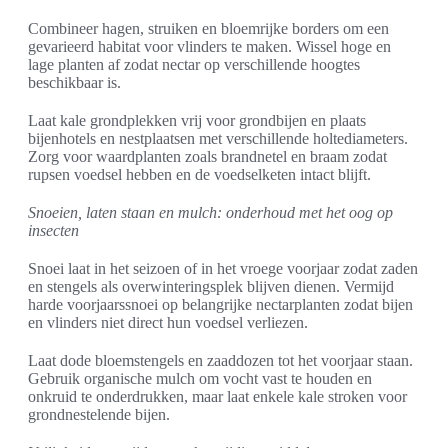
Combineer hagen, struiken en bloemrijke borders om een
gevarieerd habitat voor vlinders te maken. Wissel hoge en
lage planten af zodat nectar op verschillende hoogtes
beschikbaar is.
Laat kale grondplekken vrij voor grondbijen en plaats
bijenhotels en nestplaatsen met verschillende holtediameters.
Zorg voor waardplanten zoals brandnetel en braam zodat
rupsen voedsel hebben en de voedselketen intact blijft.
Snoeien, laten staan en mulch: onderhoud met het oog op
insecten
Snoei laat in het seizoen of in het vroege voorjaar zodat zaden
en stengels als overwinteringsplek blijven dienen. Vermijd
harde voorjaarssnoei op belangrijke nectarplanten zodat bijen
en vlinders niet direct hun voedsel verliezen.
Laat dode bloemstengels en zaaddozen tot het voorjaar staan.
Gebruik organische mulch om vocht vast te houden en
onkruid te onderdrukken, maar laat enkele kale stroken voor
grondnestelende bijen.