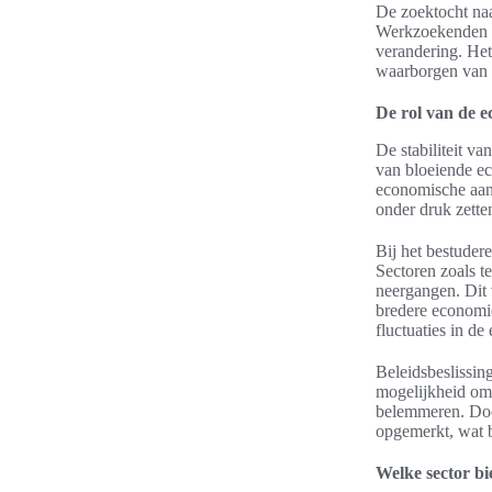
De zoektocht na
Werkzoekenden wi
verandering. Het
waarborgen van 
De rol van de e
De stabiliteit v
van bloeiende ec
economische aand
onder druk zette
Bij het bestuder
Sectoren zoals t
neergangen. Dit 
bredere economie
fluctuaties in d
Beleidsbeslissin
mogelijkheid om 
belemmeren. Door
opgemerkt, wat 
Welke sector bi