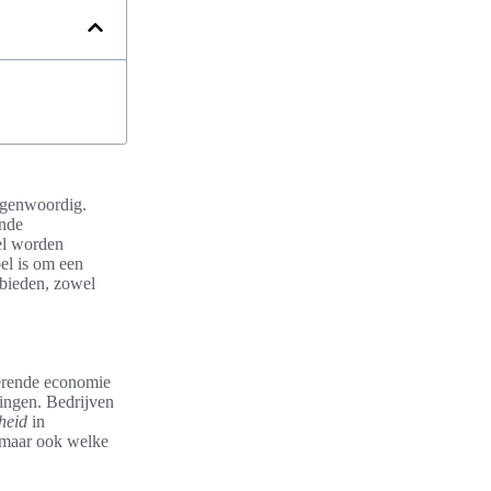
tegenwoordig.
ende
el worden
el is om een
 bieden, zowel
uerende economie
ingen. Bedrijven
heid
in
, maar ook welke