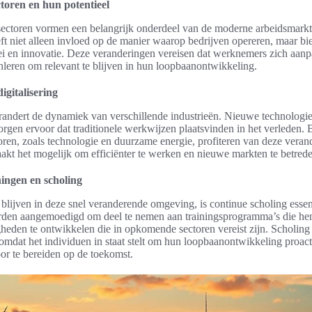
oren en hun potentieel
ctoren vormen een belangrijk onderdeel van de moderne arbeidsmarkt
eeft niet alleen invloed op de manier waarop bedrijven opereren, maar b
ei en innovatie. Deze veranderingen vereisen dat werknemers zich aan
leren om relevant te blijven in hun loopbaanontwikkeling.
igitalisering
erandert de dynamiek van verschillende industrieën. Nieuwe technologi
orgen ervoor dat traditionele werkwijzen plaatsvinden in het verleden. 
en, zoals technologie en duurzame energie, profiteren van deze veran
aakt het mogelijk om efficiënter te werken en nieuwe markten te betred
ningen en scholing
blijven in deze snel veranderende omgeving, is continue scholing essen
en aangemoedigd om deel te nemen aan trainingsprogramma’s die he
heden te ontwikkelen die in opkomende sectoren vereist zijn. Scholing s
, omdat het individuen in staat stelt om hun loopbaanontwikkeling proact
or te bereiden op de toekomst.