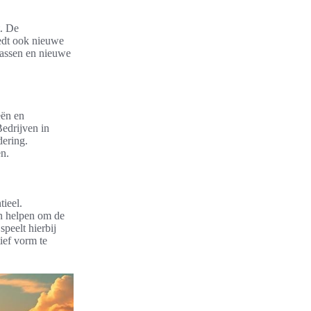
. De
iedt ook nieuwe
passen en nieuwe
eën en
Bedrijven in
dering.
en.
tieel.
n helpen om de
peelt hierbij
ief vorm te