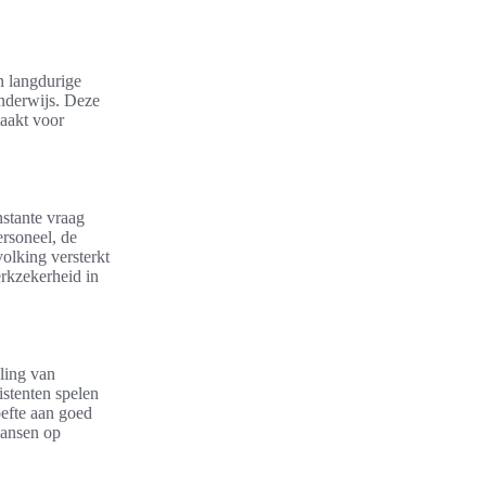
an langdurige
onderwijs. Deze
maakt voor
stante vraag
ersoneel, de
olking versterkt
rkzekerheid in
ling van
istenten spelen
oefte aan goed
 kansen op