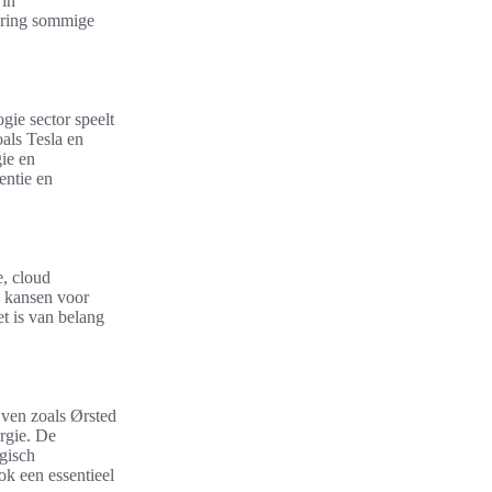
 in
ering sommige
gie sector speelt
oals Tesla en
gie en
entie en
e, cloud
e kansen voor
t is van belang
jven zoals Ørsted
rgie. De
gisch
ok een essentieel