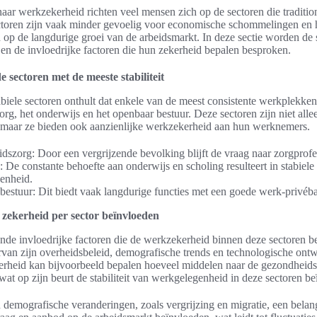
aar werkzekerheid richten veel mensen zich op de sectoren die traditione
ctoren zijn vaak minder gevoelig voor economische schommelingen en
d op de langdurige groei van de arbeidsmarkt. In deze sectie worden de
t en de invloedrijke factoren die hun zekerheid bepalen besproken.
e sectoren met de meeste stabiliteit
abiele sectoren onthult dat enkele van de meest consistente werkplekken 
rg, het onderwijs en het openbaar bestuur. Deze sectoren zijn niet alle
 maar ze bieden ook aanzienlijke werkzekerheid aan hun werknemers.
szorg: Door een vergrijzende bevolking blijft de vraag naar zorgprofes
 De constante behoefte aan onderwijs en scholing resulteert in stabiele
enheid.
estuur: Dit biedt vaak langdurige functies met een goede werk-privéba
 zekerheid per sector beïnvloeden
lende invloedrijke factoren die de werkzekerheid binnen deze sectoren b
van zijn overheidsbeleid, demografische trends en technologische ont
erheid kan bijvoorbeeld bepalen hoeveel middelen naar de gezondheids
wat op zijn beurt de stabiliteit van werkgelegenheid in deze sectoren be
 demografische veranderingen, zoals vergrijzing en migratie, een belang