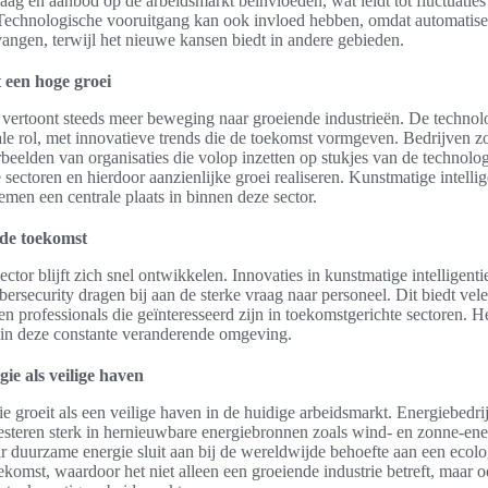
aag en aanbod op de arbeidsmarkt beïnvloeden, wat leidt tot fluctuaties
Technologische vooruitgang kan ook invloed hebben, omdat automatis
vangen, terwijl het nieuwe kansen biedt in andere gebieden.
 een hoge groei
vertoont steeds meer beweging naar groeiende industrieën. De technolo
iale rol, met innovatieve trends die de toekomst vormgeven. Bedrijven z
beelden van organisaties die volop inzetten op stukjes van de technolo
sectoren en hierdoor aanzienlijke groei realiseren. Kunstmatige intellig
emen een centrale plaats in binnen deze sector.
 de toekomst
ctor blijft zich snel ontwikkelen. Innovaties in kunstmatige intelligenti
ersecurity dragen bij aan de sterke vraag naar personeel. Dit biedt vel
 professionals die geïnteresseerd zijn in toekomstgerichte sectoren. He
n in deze constante veranderende omgeving.
e als veilige haven
 groeit als een veilige haven in de huidige arbeidsmarkt. Energiebedri
vesteren sterk in hernieuwbare energiebronnen zoals wind- en zonne-ene
r duurzame energie sluit aan bij de wereldwijde behoefte aan een ecolo
komst, waardoor het niet alleen een groeiende industrie betreft, maar o