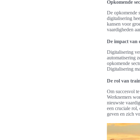
Opkomende sect
De opkomende se
digitalisering h
kansen voor gro
vaardigheden aan
De impact van d
Digitalisering v
automatisering z
opkomende sector
Digitalisering m
De rol van trai
Om succesvol te 
Werknemers word
nieuwste vaardig
een cruciale rol
geven en zich vo