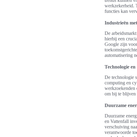
trends kunnen vr
werkzekerheid. 
functies kan ver
Industrieën met
De arbeidsmarkt 
hierbij een cruc
Google zijn voor
toekomstgerichte 
automatisering n
Technologie en
De technologie se
computing en cyb
werkzoekenden en
om bij te blijve
Duurzame energi
Duurzame energie
en Vattenfall in
verschuiving naa
verantwoorde toe