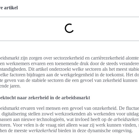
 artikel
beidsmarkt zijn zorgen over sectorzekerheid en carrièrezekerheid alom
n werknemers ervaren een toenemende druk door de steeds verander
andigheden. Dit artikel onderzoekt welke sectoren als het meest stabi
lke factoren bijdragen aan de werkgelegenheid in de toekomst. Het do
 te geven van de stabiele sectoren die een gevoel van zekerheid kunnen
ende jaren.
oektocht naar zekerheid in de arbeidsmarkt
beidsmarkt ervaren veel mensen een gevoel van onzekerheid. De fluct
 digitalisering stellen zowel werkzoekenden als werkenden voor uitdag
passen aan nieuwe technologieën, wat invloed heeft op de
arbeidszeker
ctoren. Voor velen is de vraag niet alleen waar zij werk kunnen vinden
hen de meeste
werkzekerheid
bieden in deze dynamische omgeving.