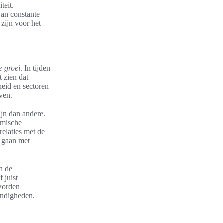
teit.
van constante
zijn voor het
 groei
. In tijden
 zien dat
eid en sectoren
ven.
ijn dan andere.
omische
relaties met de
d gaan met
n de
 juist
 worden
andigheden.