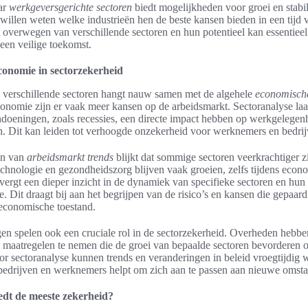
ar
werkgeversgerichte sectoren
biedt mogelijkheden voor groei en stabili
llen weten welke industrieën hen de beste kansen bieden in een tijd 
 overwegen van verschillende sectoren en hun potentieel kan essentieel 
een veilige toekomst.
conomie in sectorzekerheid
an verschillende sectoren hangt nauw samen met de algehele
economische
onomie zijn er vaak meer kansen op de arbeidsmarkt. Sectoranalyse laat
oeningen, zoals recessies, een directe impact hebben op werkgelegenh
n. Dit kan leiden tot verhoogde onzekerheid voor werknemers en bedrij
en van
arbeidsmarkt trends
blijkt dat sommige sectoren veerkrachtiger z
echnologie en gezondheidszorg blijven vaak groeien, zelfs tijdens econ
vergt een dieper inzicht in de dynamiek van specifieke sectoren en hun 
. Dit draagt bij aan het begrijpen van de risico’s en kansen die gepaar
e economische toestand.
gen spelen ook een cruciale rol in de sectorzekerheid. Overheden hebbe
maatregelen te nemen die de groei van bepaalde sectoren bevorderen of
 sectoranalyse kunnen trends en veranderingen in beleid vroegtijdig
bedrijven en werknemers helpt om zich aan te passen aan nieuwe omst
edt de meeste zekerheid?