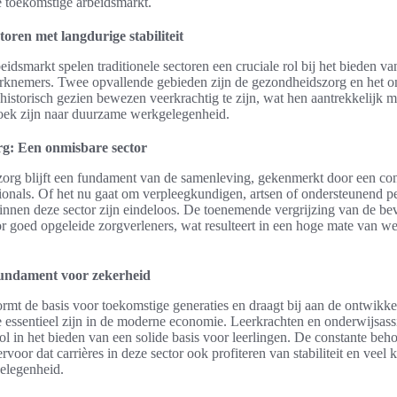
 toekomstige arbeidsmarkt.
toren met langdurige stabiliteit
eidsmarkt spelen traditionele sectoren een cruciale rol bij het bieden v
werknemers. Twee opvallende gebieden zijn de gezondheidszorg en het 
historisch gezien bewezen veerkrachtig te zijn, wat hen aantrekkelijk 
oek zijn naar duurzame werkgelegenheid.
g: Een onmisbare sector
org blijft een fundament van de samenleving, gekenmerkt door een con
ionals. Of het nu gaat om verpleegkundigen, artsen of ondersteunend p
nnen deze sector zijn eindeloos. De toenemende vergrijzing van de bev
 goed opgeleide zorgverleners, wat resulteert in een hoge mate van we
fundament voor zekerheid
rmt de basis voor toekomstige generaties en draagt bij aan de ontwikke
 essentieel zijn in de moderne economie. Leerkrachten en onderwijsass
rol in het bieden van een solide basis voor leerlingen. De constante beh
rvoor dat carrières in deze sector ook profiteren van stabiliteit en veel
elegenheid.