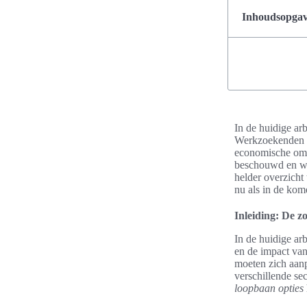
Inhoudsopgave
In de huidige ar
Werkzoekenden e
economische omst
beschouwd en we
helder overzicht
nu als in de kom
Inleiding: De z
In de huidige ar
en de impact van
moeten zich aan
verschillende se
loopbaan opties