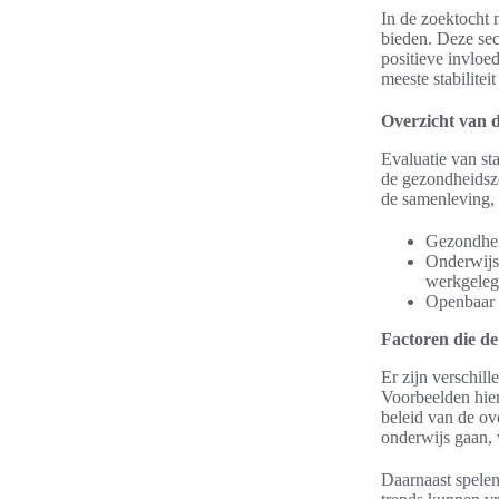
In de zoektocht n
bieden. Deze se
positieve invloe
meeste stabilitei
Overzicht van d
Evaluatie van st
de gezondheidszo
de samenleving,
Gezondheid
Onderwijs:
werkgeleg
Openbaar b
Factoren die de
Er zijn verschil
Voorbeelden hier
beleid van de ov
onderwijs gaan, 
Daarnaast spelen