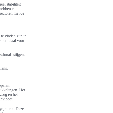
el stabiliteit
 hebben een
 sectoren met de
te vinden zijn in
en cruciaal voor
sionals stijgen.
lans.
epalen.
wikkelingen. Het
zorg en het
ïnvloedt.
rijke rol. Deze