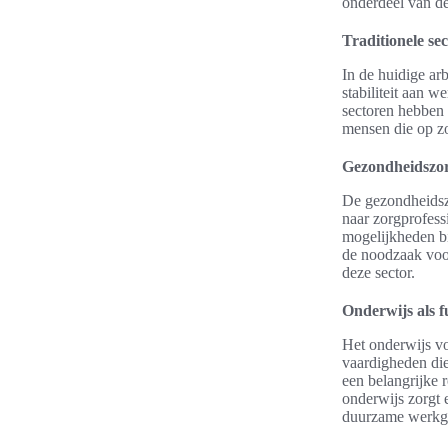
onderdeel van de
Traditionele sec
In de huidige arb
stabiliteit aan 
sectoren hebben 
mensen die op z
Gezondheidszor
De gezondheidsz
naar zorgprofess
mogelijkheden bi
de noodzaak voor
deze sector.
Onderwijs als 
Het onderwijs vo
vaardigheden die
een belangrijke 
onderwijs zorgt e
duurzame werkg