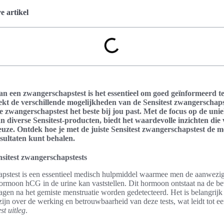
 artikel
van een zwangerschapstest is het essentieel om goed geïnformeerd te 
ekt de verschillende mogelijkheden van de Sensitest zwangerschapst
e zwangerschapstest het beste bij jou past. Met de focus op de un
n diverse Sensitest-producten, biedt het waardevolle inzichten die
euze. Ontdek hoe je met de juiste Sensitest zwangerschapstest de m
sultaten kunt behalen.
ensitest zwangerschapstests
pstest is een essentieel medisch hulpmiddel waarmee men de aanwezig
rmoon hCG in de urine kan vaststellen. Dit hormoon ontstaat na de be
agen na het gemiste menstruatie worden gedetecteerd. Het is belangrij
zijn over de werking en betrouwbaarheid van deze tests, wat leidt tot e
t uitleg
.