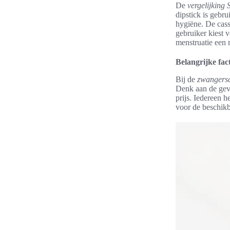
De
vergelijking 
dipstick is gebr
hygiëne. De cass
gebruiker kiest 
menstruatie een r
Belangrijke fac
Bij de
zwangersc
Denk aan de gevo
prijs. Iedereen 
voor de beschikb