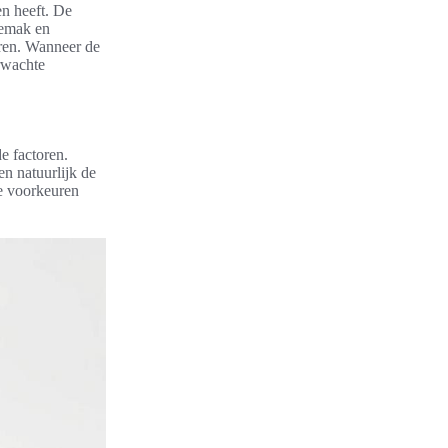
en heeft. De
gemak en
eren. Wanneer de
erwachte
e factoren.
en natuurlijk de
de voorkeuren