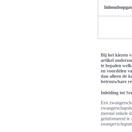
Inhoudsopgave
Bij het kiezen 
artikel onderzo
te bepalen welk
en voordelen va
dan alleen de k
betrouwbare re
Inleiding tot S
Een zwangerscha
zwangerschapsho
meestal enkele d
geïnformeerd te 
zwangerschapstes