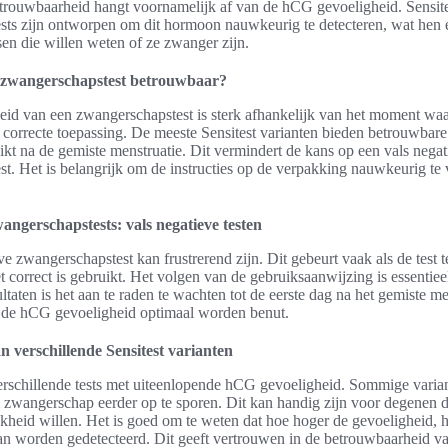
trouwbaarheid hangt voornamelijk af van de hCG gevoeligheid. Sensite
sts zijn ontworpen om dit hormoon nauwkeurig te detecteren, wat hen
n die willen weten of ze zwanger zijn.
zwangerschapstest betrouwbaar?
id van een zwangerschapstest is sterk afhankelijk van het moment wa
 correcte toepassing. De meeste Sensitest varianten bieden betrouwbare 
kt na de gemiste menstruatie. Dit vermindert de kans op een vals negat
t. Het is belangrijk om de instructies op de verpakking nauwkeurig te 
wangerschapstests: vals negatieve testen
e zwangerschapstest kan frustrerend zijn. Dit gebeurt vaak als de test t
et correct is gebruikt. Het volgen van de gebruiksaanwijzing is essentie
taten is het aan te raden te wachten tot de eerste dag na het gemiste m
 de hCG gevoeligheid optimaal worden benut.
n verschillende Sensitest varianten
verschillende tests met uiteenlopende hCG gevoeligheid. Sommige vari
zwangerschap eerder op te sporen. Dit kan handig zijn voor degenen d
jkheid willen. Het is goed om te weten dat hoe hoger de gevoeligheid, 
 worden gedetecteerd. Dit geeft vertrouwen in de betrouwbaarheid va