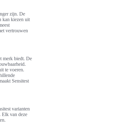
nger zijn. De
 kan kiezen uit
 meest
met vertrouwen
t merk biedt. De
rouwbaarheid.
it te voeren.
hillende
maakt Sensitest
sitest varianten
s. Elk van deze
en.