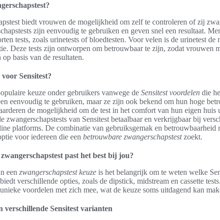
ngerschapstest?
stest biedt vrouwen de mogelijkheid om zelf te controleren of zij zwa
hapstests zijn eenvoudig te gebruiken en geven snel een resultaat. Men
rten tests, zoals urinetests of bloedtesten. Voor velen is de urinetest de
tie. Deze tests zijn ontworpen om betrouwbaar te zijn, zodat vrouwen 
op basis van de resultaten.
voor Sensitest?
 populaire keuze onder gebruikers vanwege de
Sensitest voordelen
die he
alleen eenvoudig te gebruiken, maar ze zijn ook bekend om hun hoge bet
rderen de mogelijkheid om de test in het comfort van hun eigen huis u
e zwangerschapstests van Sensitest betaalbaar en verkrijgbaar bij versc
line platforms. De combinatie van gebruiksgemak en betrouwbaarheid 
optie voor iedereen die een
betrouwbare zwangerschapstest
zoekt.
 zwangerschapstest past het best bij jou?
an een
zwangerschapstest keuze
is het belangrijk om te weten welke Sen
t biedt verschillende opties, zoals de dipstick, midstream en cassette test
t unieke voordelen met zich mee, wat de keuze soms uitdagend kan mak
n verschillende Sensitest varianten