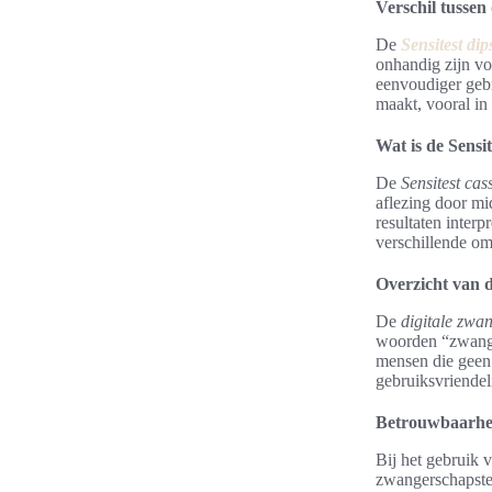
Verschil tussen
De
Sensitest dip
onhandig zijn v
eenvoudiger gebr
maakt, vooral in
Wat is de Sensit
De
Sensitest cass
aflezing door mi
resultaten interp
verschillende o
Overzicht van d
De
digitale zwa
woorden “zwanger
mensen die geen t
gebruiksvriendeli
Betrouwbaarhei
Bij het gebruik 
zwangerschapstes