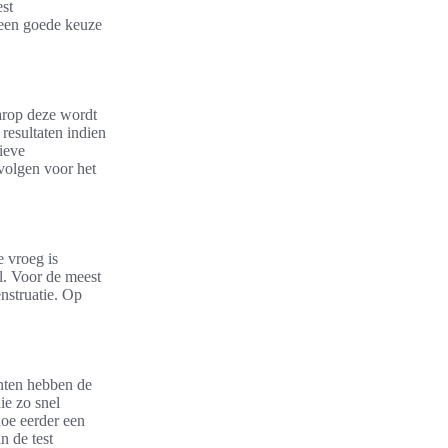
st
 een goede keuze
arop deze wordt
resultaten indien
ieve
volgen voor het
e vroeg is
el. Voor de meest
enstruatie. Op
anten hebben de
ie zo snel
hoe eerder een
n de test