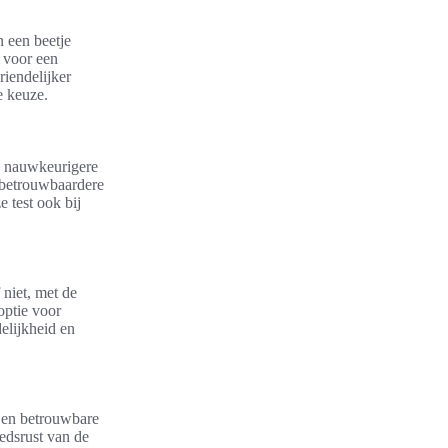
n een beetje
voor een
riendelijker
e keuze.
en nauwkeurigere
s betrouwbaardere
e test ook bij
 niet, met de
optie voor
delijkheid en
 Een betrouwbare
edsrust van de