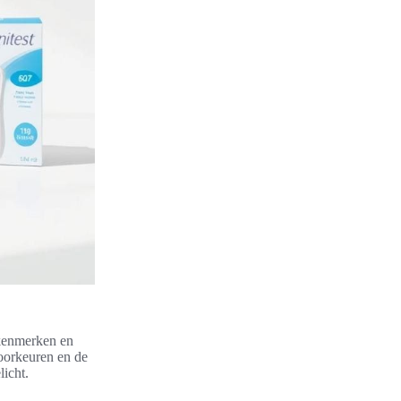
 kenmerken en
voorkeuren en de
licht.