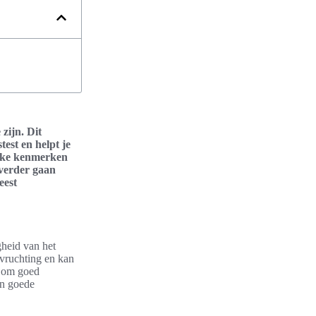
zijn. Dit
est en helpt je
ieke kenmerken
 verder gaan
eest
heid van het
vruchting en kan
k om goed
en goede