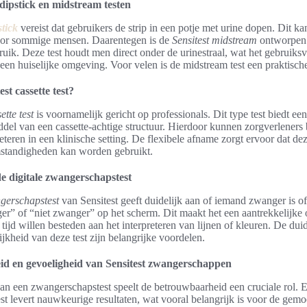
 dipstick en midstream testen
stick
vereist dat gebruikers de strip in een potje met urine dopen. Dit ka
oor sommige mensen. Daarentegen is de
Sensitest midstream
ontworpen 
uik. Deze test houdt men direct onder de urinestraal, wat het gebruiksv
 een huiselijke omgeving. Voor velen is de midstream test een praktisch
est cassette test?
ette test
is voornamelijk gericht op professionals. Dit type test biedt e
ddel van een cassette-achtige structuur. Hierdoor kunnen zorgverlener
reteren in een klinische setting. De flexibele afname zorgt ervoor dat dez
mstandigheden kan worden gebruikt.
e digitale zwangerschapstest
ngerschapstest
van Sensitest geeft duidelijk aan of iemand zwanger is of
” of “niet zwanger” op het scherm. Dit maakt het een aantrekkelijke 
ijd willen besteden aan het interpreteren van lijnen of kleuren. De dui
jkheid van deze test zijn belangrijke voordelen.
d en gevoeligheid van Sensitest zwangerschappen
van een zwangerschapstest speelt de betrouwbaarheid een cruciale rol.
t levert nauwkeurige resultaten, wat vooral belangrijk is voor de gemo