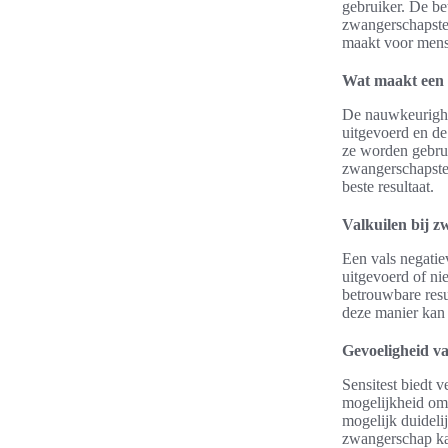
gebruiker. De be
zwangerschapste
maakt voor mense
Wat maakt een 
De nauwkeurighe
uitgevoerd en de
ze worden gebrui
zwangerschapstes
beste resultaat.
Valkuilen bij z
Een vals negatiev
uitgevoerd of ni
betrouwbare resul
deze manier kan
Gevoeligheid va
Sensitest biedt 
mogelijkheid om 
mogelijk duideli
zwangerschap kan