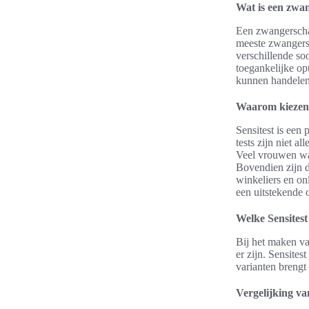
Wat is een zwa
Een zwangerschap
meeste zwangersc
verschillende soo
toegankelijke op
kunnen handelen 
Waarom kiezen 
Sensitest is een
tests zijn niet 
Veel vrouwen waa
Bovendien zijn d
winkeliers en on
een uitstekende 
Welke Sensitest
Bij het maken v
er zijn. Sensites
varianten breng
Vergelijking va