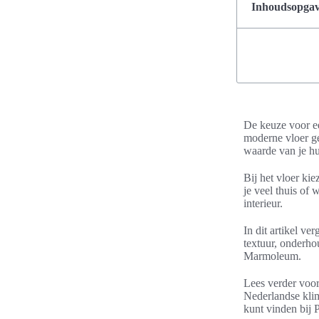
Inhoudsopgave
De keuze voor ee
moderne vloer ge
waarde van je hu
Bij het vloer kie
je veel thuis of
interieur.
In dit artikel ve
textuur, onderho
Marmoleum.
Lees verder voor
Nederlandse klim
kunt vinden bij 