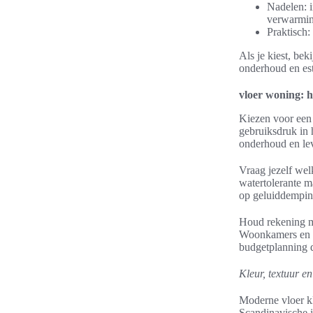
Nadelen: i
verwarmin
Praktisch:
Als je kiest, bek
onderhoud en esth
vloer woning: h
Kiezen voor een 
gebruiksdruk in h
onderhoud en le
Vraag jezelf wel
watertolerante m
op geluiddemping
Houd rekening m
Woonkamers en s
budgetplanning d
Kleur, textuur e
Moderne vloer kl
Scandinavische i