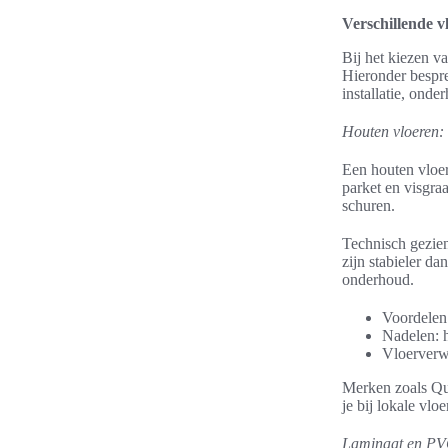
Verschillende v
Bij het kiezen v
Hieronder bespre
installatie, on
Houten vloeren: 
Een houten vloer
parket en visgra
schuren.
Technisch gezien
zijn stabieler da
onderhoud.
Voordelen:
Nadelen: h
Vloerverwa
Merken zoals Qui
je bij lokale vlo
Laminaat en PVC