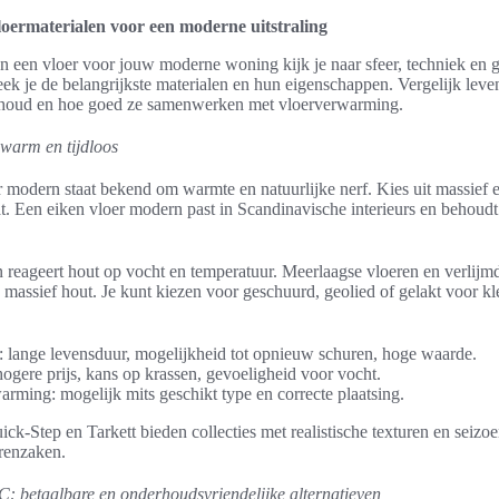
loermaterialen voor een moderne uitstraling
an een vloer voor jouw moderne woning kijk je naar sfeer, techniek en
ek je de belangrijkste materialen en hun eigenschappen. Vergelijk leve
derhoud en hoe goed ze samenwerken met vloerverwarming.
warm en tijdloos
 modern staat bekend om warmte en natuurlijke nerf. Kies uit massief 
at. Een eiken vloer modern past in Scandinavische interieurs en behoudt
 reageert hout op vocht en temperatuur. Meerlaagse vloeren en verlijm
n massief hout. Je kunt kiezen voor geschuurd, geolied of gelakt voor kl
 lange levensduur, mogelijkheid tot opnieuw schuren, hoge waarde.
ogere prijs, kans op krassen, gevoeligheid voor vocht.
rming: mogelijk mits geschikt type en correcte plaatsing.
ck-Step en Tarkett bieden collecties met realistische texturen en seizo
erenzaken.
: betaalbare en onderhoudsvriendelijke alternatieven