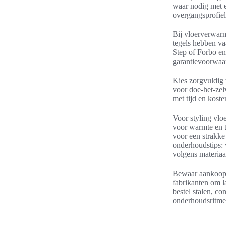
waar nodig met e
overgangsprofiel
Bij vloerverwarmi
tegels hebben va
Step of Forbo en 
garantievoorwaa
Kies zorgvuldig 
voor doe-het-zel
met tijd en koste
Voor styling vlo
voor warmte en te
voor een strakke
onderhoudstips: 
volgens materiaa
Bewaar aankoopbe
fabrikanten om l
bestel stalen, co
onderhoudsritme