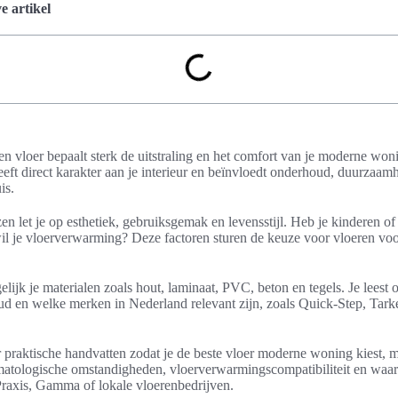
 artikel
n vloer bepaalt sterk de uitstraling en het comfort van je moderne won
eft direct karakter aan je interieur en beïnvloedt onderhoud, duurzaam
is.
zen let je op esthetiek, gebruiksgemak en levensstijl. Heb je kinderen o
 wil je vloerverwarming? Deze factoren sturen de keuze voor vloeren v
rgelijk je materialen zoals hout, laminaat, PVC, beton en tegels. Je leest
ud en welke merken in Nederland relevant zijn, zoals Quick-Step, Tarke
 praktische handvatten zodat je de beste vloer moderne woning kiest, 
atologische omstandigheden, vloerverwarmingscompatibiliteit en waar 
Praxis, Gamma of lokale vloerenbedrijven.