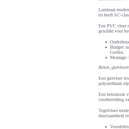
Laminaat moderne
en heeft AC-class
Een PVC vloer mo
geschikt voor k
Onderhoud
Budget: la
Gerflor.
Montage: l
Beton, gietvloer
Een gietvloer le
polyurethaan zij
Een betonlook vl
voorbereiding va
Tegelvloer moder
duurzaamheid en
Voordelen: