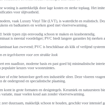
 woning is aantrekkelijk door lage kosten en sterke toplaag. Het imite
ificaties voor slijtvastheid.
dern, vaak Luxury Vinyl Tile (LVT), is waterdicht en realistisch. Dez
eukens en badkamers en werken goed met vloerverwarming.
: beide typen zijn eenvoudig schoon te maken en krasbestendig.
minaat is meestal voordeliger; PVC biedt langere garanties bij merken 
aminaat kan zwevend; PVC is beschikbaar als klik of verlijmd systeem
en en tegelvloeren voor een strakke look
vert een naadloze, moderne basis en past goed bij minimalistische interi
n populaire keuzes voor woonruimtes.
oer of echte betonvloer geeft een industriële sfeer. Deze vloeren vrag
n de ondergrond en specialistische plaatsing.
n komt in grote formaten en designtegels. Keramiek en natuursteen bi
 variatie, maar voelen koud aan zonder vloerverwarming.
 zeer duurzaam, makkelijk schoon te houden, geschikt voor intensief g