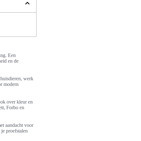
ing. Een
heid en de
f huisdieren, werk
oor modern
 ook over kleur en
tt, Forbo en
met aandacht voor
je proefstalen