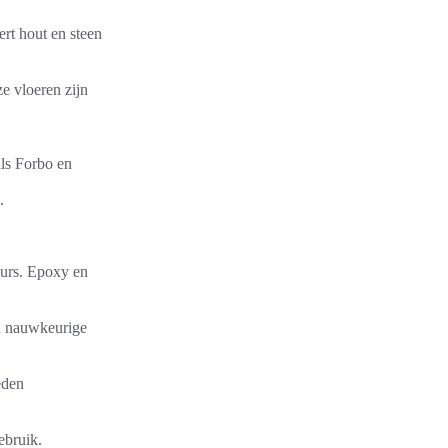
ert hout en steen
e vloeren zijn
als Forbo en
.
eurs. Epoxy en
en nauwkeurige
eden
ebruik.