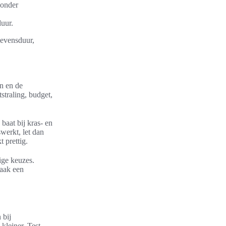
zonder
duur.
 levensduur,
n en de
tstraling, budget,
baat bij kras- en
werkt, let dan
 prettig.
ige keuzes.
aak een
 bij
kleiner. Test