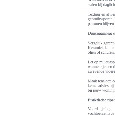
stalen bij daglic
Textuur en afwer
gebruikssporen. 
patronen blijven
Duurzaamheid en
Vergelijk garant
Keramiek kan een
oliën of schuren
Let op milieuasp
wanneer je een d
zwevende vloeren
Maak tenslotte ee
keuze advies bij 
bij jouw woning
Praktische tips 
Voordat je begin
vochtpercentage 