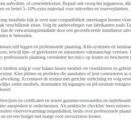
en anhydriet- of cementdekvloer. Bepaal ook vroeg het legpatroon, dil
en en bestel 5–10% extra materiaal voor snijverlies en reserveplanken.
ng installatie kijk je eerst naar compatibiliteit: meerlaagse houten vl
ak verschillende eisen. Volg de aanbevelingen van fabrikanten zoals Ta
laat de verwarmingsinstallatie door een gecertificeerde installateur uit
rden te behouden.
tussen zelf leggen en professionele plaatsing. Klik-systemen en laminaat
vers, terwijl lijm- of gietvloeren en natuursteen vakmanschap vereisen
n; professionele plaatsing vermindert het risico op fouten en beschermt j
er modern zorg je voor balans tussen meubel- en vloerkleuren en gebru
xtuur. Kies plinten en profielen die aansluiten of juist contrasteren in s
 afwerking. Accentueer de textuur met gerichte verlichting en volg een
viltjes onder meubels, deurmatten bij ingangen en pH-neutrale reinigers 
lsoort.
wijzen en certificaten en noteer garantievoorwaarden en onderhoudsi
ater aanspraken te ondersteunen. Als praktische checklist: meet ruimte
ntroleer vloerverwarmingcompatibiliteit, beslis over professionele plaats
 en zet een budget met marge voor onvoorziene kosten.