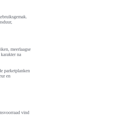
 gebruiksgemak.
nsduur,
eiken, meerlaagse
 karakter na
de parketplanken
eur en
ensvoorraad vind