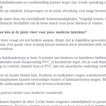
nstallatiekosten en voorbereiding kunnen hoger zijn; koude aanraking 
g.
 let op vlakheid, krimpvoegen en de juiste afwerking voor lange levens
ijk stalen thuis bij verschillende lichtomstandigheden. Vergelijk kosten,
etische flexibiliteit om de beste match voor jouw interieur te vinden.
oe kies je de juiste vloer voor jouw moderne interieur?
vloer vraagt om een heldere aanpak. Begin met je dagelijkse gewoonte
uis. Een goede vloer woning kiezen betekent dat je prioriteiten stelt: ui
vensduur.
k huishoudentype je bent. Gezinnen met kinderen en huisdieren hebben 
aterialen zoals hoogwaardig PVC of keramische tegel. Als je vaak thuis
 en comfort; massief hout of PVC met een akoestische onderlaag werkt
et de locatie binnen huis. Keukens en badkamers vragen waterbestend
laapkamers kunnen eenvoudiger houten of laminaatvloeren dragen. M
ie aankoopprijs scheidt van levenscycluskosten.
n patroon kiezen voor moderne consistentie
euren bepalen de sfeer. Lichte tinten vergroten ruimtelijkheid en passen
nterieurs. Donkere vloeren geven contrast en luxe, maar maken ruimtes 