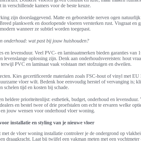
ht in verschillende kamers voor de beste keuze.
king zijn doorslaggevend. Matte en geborstelde nerven ogen natuurlijk
Breed plankwerk en doorlopende vloeren versterken rust. Visgraat en 
 modern wanneer ze subtiel worden toegepast.
 onderhoud: wat past bij jouw huishouden?
ies en levensduur. Veel PVC- en laminaatmerken bieden garanties van 10
 levenslange oplossing zijn. Denk aan onderhoudsvereisten: hout vraa
, terwijl PVC en laminaat vaak volstaan met stofzuigen en dweilen.
ecten. Kies gecertificeerde materialen zoals FSC-hout of vinyl met EU
uurzame vloer wilt. Bedenk hoe eenvoudig herstel of vervanging is; k
 schelen tijd en kosten bij schade.
n heldere prioriteitenlijst: esthetiek, budget, onderhoud en levensduur.
dealers en bestel twee of drie proefstalen om echt te ervaren welke optie
 en jouw wensen voor onderhoud vloer woning.
voor installatie en styling van je nieuwe vloer
t met de vloer woning installatie controleer je de ondergrond op vlakhei
en draagkracht. Laat bij twijfel een vakman meten met een vochtmeter 