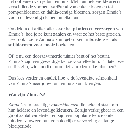
het opfleuren van je tuin en huis. Met hun heldere
kleuren
in
verschillende vormen, variërend van enkele bloemen tot
pomponbloemen en dahlia-achtige bloemen, zorgen Zinnia’s
voor een levendig element in elke tuin.
Ontdek in dit artikel alles over het
planten
en
verzorgen
van
Zinnia’s, hoe je ze kunt
zaaien
en waar ze het beste groeien.
Leer ook hoe je Zinnia’s kunt gebruiken in
borders
en als
snijbloemen
voor mooie boeketten.
Of je nu een doorgewinterde tuinier bent of net begint,
Zinnia’s zijn een geweldige keuze voor elke tuin. En laten we
eerlijk zijn, wie houdt er nou niet van kleurrijke bloemen?
Dus lees verder en ontdek hoe je de levendige schoonheid
van Zinnia’s naar jouw tuin en huis kunt brengen.
Wat zijn Zinnia’s?
Zinnia’s
zijn prachtige
zomerbloemen
die bekend staan om
hun heldere en levendige
kleuren
. Ze zijn verkrijgbaar in een
groot aantal variëteiten en zijn een populaire keuze onder
tuinders vanwege hun gemakkelijke verzorging en lange
bloeiperiode.