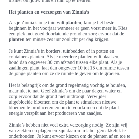
manier om jouw huis en tuin op te fleuren.
Het planten en verzorgen van Zinnia’s
Als je Zinnia’s in je tuin wilt
planten
, kun je het beste
beginnen in het voorjaar wanneer er geen vorst meer is. Kies
een plek met goed doorlatende grond en zorg ervoor dat de
planten
ten minste zes uur zonlicht per dag krijgen.
Je kunt Zinnia’s in borders, tuinbedden of in potten en
containers planten. Als je meerdere planten wilt plaatsen,
houd dan ongeveer 30 cm afstand tussen elke plant. Als je
zaailingen plant, laat dan ongeveer 10 tot 15 cm ruimte tussen
de jonge planten om ze de ruimte te geven om te groeien.
Het is belangrijk om de grond regelmatig vochtig te houden,
maar niet te nat. Geef Zinnia’s om de paar dagen water en
zorg ervoor dat de grond niet uitdroogt. Verwijder
uitgebloeide bloemen om de plant te stimuleren nieuwe
bloemen te produceren en om te voorkomen dat de plant
energie verspilt aan het produceren van zaadjes.
Zinnia’s hebben niet veel extra verzorging nodig. Ze zijn vrij
van ziekten en plagen en zijn daarom relatief gemakkelijk te
onderhouden. Je kunt ervoor kiezen om de planten af en toe te