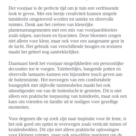
Het voorjaar is de perfecte tijd om je tuin een verfrissende
look te geven. Met een beetje creativiteit kunnen simpele
tuinideeën omgetoverd worden tot unieke en sfeervolle
ruimtes. Denk aan het creëren van kleurrijke
plantenarrangementen met een mix van voorjaarsbloeiers
zoals tulpen, narcissen en hyacinten. Deze bloemen zorgen
niet alleen voor kleur, maar ook voor een aangename geur in
de lucht. Het gebruik van verschillende hoogtes en texturen
maakt het geheel nog aantrekkelijker.
Daarnaast biedt het voorjaar mogelijkheden om persoonlijke
decoraties toe te voegen. Tuinbeeldjes, hangende potten en
sfeervolle lantaarns kunnen een bijzondere touch geven aan
de buitenruimte. Het toevoegen van een comfortabele
loungeplek met stijlvolle tuinmeubelen maakt het ook
uitnodigender om van de buitenlucht te genieten. Dit is niet
alleen een praktische toepassing van tuinideeën, maar ook een
kans om vrienden en familie uit te nodigen voor gezellige
momenten.
Voor degenen die op zoek zijn naar inspiratie voor de lente, is
het ook goed om opties te overwegen zoals verticale tuinen of
kruidenbedden. Dit zijn niet alleen praktische oplossingen
voor kleinere ruimtes, maar ook geweldige manieren om de