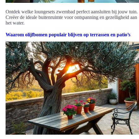
Ontdek welke loungesets zwembad perfect aansluiten bij jouw tuin.
Creëer de ideale buitenruimte voor ontspanning en gezelligheid aan
het water.
Waarom olijfbomen populair blijven op terrassen en patio’s