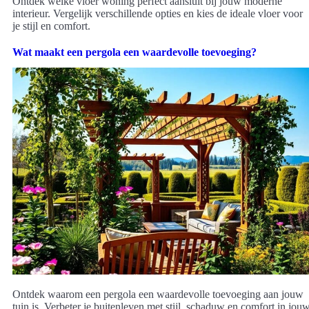
Ontdek welke vloer woning perfect aansluit bij jouw moderne
interieur. Vergelijk verschillende opties en kies de ideale vloer voor
je stijl en comfort.
Wat maakt een pergola een waardevolle toevoeging?
Ontdek waarom een pergola een waardevolle toevoeging aan jouw
tuin is. Verbeter je buitenleven met stijl, schaduw en comfort in jou