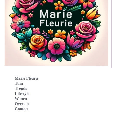
Marie Fleurie
Tuin
Trends
Lifestyle
Wonen
Over ons
Contact