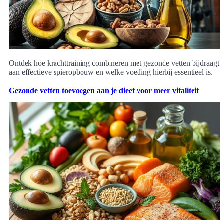
Ontdek hoe krachttraining combineren met gezonde vetten bijdraagt
aan effectieve spieropbouw en welke voeding hierbij essentieel is.
Gezonde vetten toevoegen aan je dieet voor meer vitaliteit