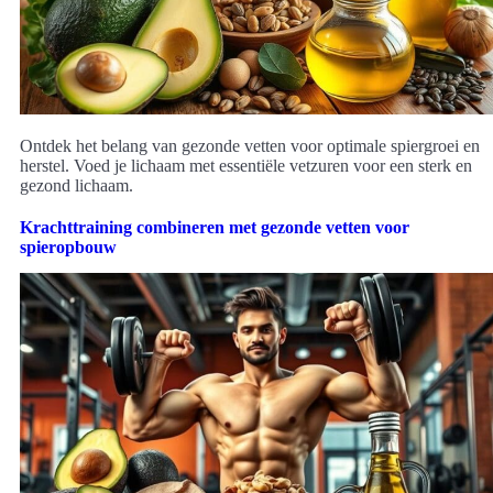
Ontdek het belang van gezonde vetten voor optimale spiergroei en
herstel. Voed je lichaam met essentiële vetzuren voor een sterk en
gezond lichaam.
Krachttraining combineren met gezonde vetten voor
spieropbouw