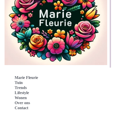
Marie Fleurie
Tuin
Trends
Lifestyle
Wonen
Over ons
Contact