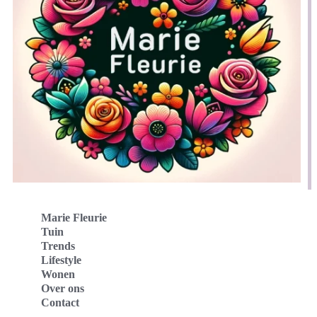
Marie Fleurie
Tuin
Trends
Lifestyle
Wonen
Over ons
Contact