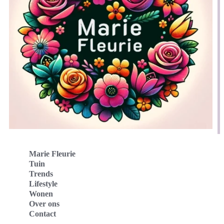
Marie Fleurie
Tuin
Trends
Lifestyle
Wonen
Over ons
Contact