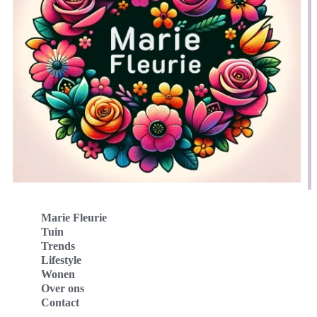
Marie Fleurie
Tuin
Trends
Lifestyle
Wonen
Over ons
Contact