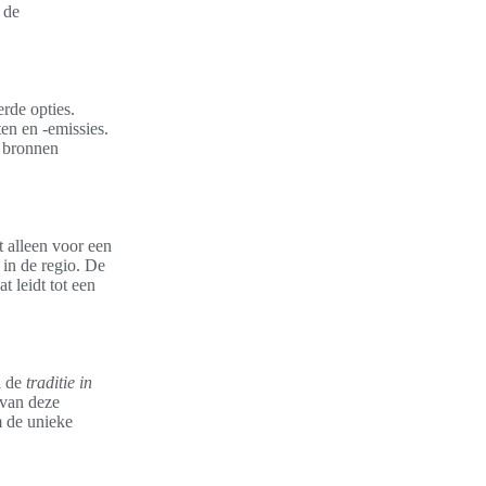
 de
rde opties.
en en -emissies.
e bronnen
t alleen voor een
in de regio. De
 leidt tot een
l de
traditie in
 van deze
m de unieke