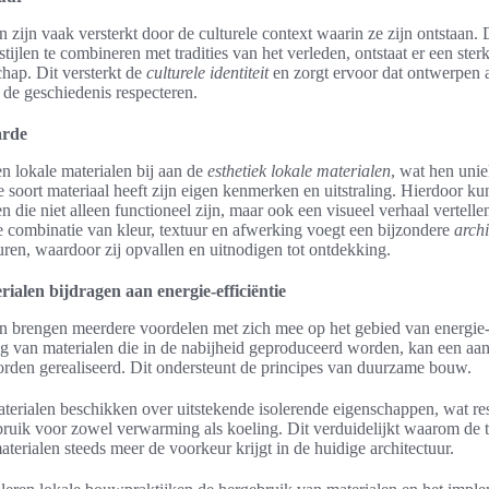
n zijn vaak versterkt door de culturele context waarin ze zijn ontstaan.
stijlen te combineren met tradities van het verleden, ontstaat er een ste
hap. Dit versterkt de
culturele identiteit
en zorgt ervoor dat ontwerpen 
e de geschiedenis respecteren.
arde
 lokale materialen bij aan de
esthetiek lokale materialen
, wat hen uni
e soort materiaal heeft zijn eigen kenmerken en uitstraling. Hierdoor ku
die niet alleen functioneel zijn, maar ook een visueel verhaal vertellen 
combinatie van kleur, textuur en afwerking voegt een bijzondere
archi
turen, waardoor zij opvallen en uitnodigen tot ontdekking.
rialen bijdragen aan energie-efficiëntie
n brengen meerdere voordelen met zich mee op het gebied van energie-e
 van materialen die in de nabijheid geproduceerd worden, kan een aanz
rden gerealiseerd. Dit ondersteunt de principes van duurzame bouw.
terialen beschikken over uitstekende isolerende eigenschappen, wat res
bruik voor zowel verwarming als koeling. Dit verduidelijkt waarom de 
terialen steeds meer de voorkeur krijgt in de huidige architectuur.