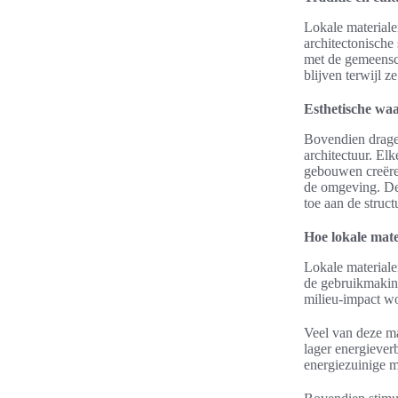
Lokale materiale
architectonische 
met de gemeensc
blijven terwijl z
Esthetische wa
Bovendien dragen
architectuur. Elk
gebouwen creëren 
de omgeving. De 
toe aan de struc
Hoe lokale mate
Lokale materiale
de gebruikmaking
milieu-impact wo
Veel van deze ma
lager energiever
energiezuinige ma