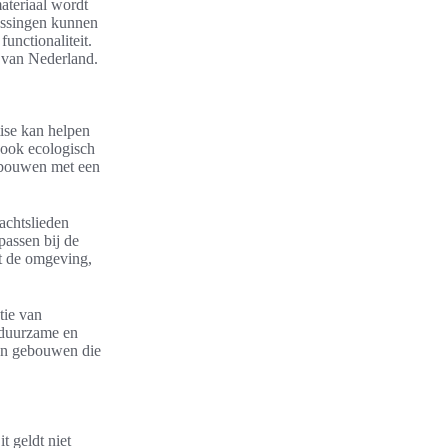
ateriaal wordt
ossingen kunnen
unctionaliteit.
 van Nederland.
ise kan helpen
r ook ecologisch
n bouwen met een
achtslieden
passen bij de
et de omgeving,
tie van
n duurzame en
van gebouwen die
t geldt niet