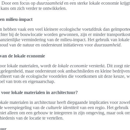
o. Door een focus op
duurzaamheid
en een sterke lokale economie krijgt
kans om zich verder te ontwikkelen.
n milieu-impact
n hebben vaak een veel kleinere ecologische voetafdruk dan geïmportee
hter bij de bouwlocatie worden gewonnen, zijn er minder transportkost
n aanzienlijke vermindering van de milieu-impact. Het gebruik van lokal
houd van de natuur en ondersteunt initiatieven voor
duurzaamheid
.
van de lokale economie
oor lokale materialen, wordt de
lokale economie
versterkt. Dit zorgt nie
gelegenheid, maar ondersteunt ook ambachtslieden en kleine bedrijven 
iteert van de ecologische voordelen die voortkomen uit deze keuze, wat
el van trots en eigenaarschap.
oor lokale materialen in architectuur?
kale materialen in architectuur heeft diepgaande implicaties voor zowe
de weerspiegeling van de
culturele identiteit
van een regio. Het gebruik
 niet alleen om een gebouw te integreren in zijn omgeving, maar ook o
iedenis van de locatie te vertellen.
tuur