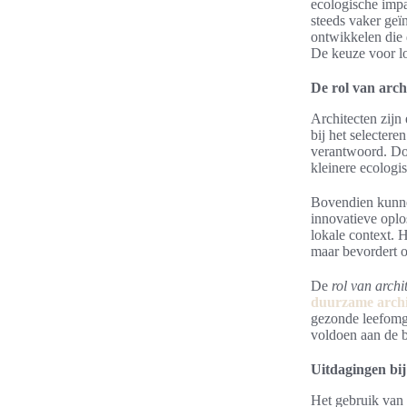
ecologische impa
steeds vaker geï
ontwikkelen die 
De keuze voor lo
De rol van arch
Architecten zijn
bij het selectere
verantwoord. Do
kleinere ecologi
Bovendien kunne
innovatieve oplo
lokale context. 
maar bevordert o
De
rol van archi
duurzame archi
gezonde leefomge
voldoen aan de b
Uitdagingen bij
Het gebruik van 