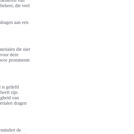
ementeren van
beheer, die veel
ijdragen aan een
erialen die niet
 voor deze
 Twee prominente
 is geliefd
heeft zijn
igheid van
erialen dragen
rmindert de