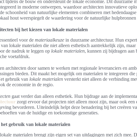
ct tijdens de bouw en ondersteunt de lokale economie. Dit duurzame m
ntegreerd in moderne ontwerpen, waardoor architecten innovatieve opl
de schoonheid van natuurlijke elementen combineren met hedendaagse f
kaal hout weerspiegelt de waardering voor de natuurlijke hulpbronnen
itecten bij het kiezen van lokale materialen
 essentieel voor de
materiaalkeuze
in duurzame architectuur. Hun expert
n van lokale materialen die niet alleen esthetisch aantrekkelijk zijn, maa
or de nadruk te leggen op
lokale materialen
, kunnen zij bijdragen aa
sche voetafdruk.
n architecten door samen te werken met regionale leveranciers en amb
ssingen bieden. Dit maakt het mogelijk om materialen te integreren die 
Het gebruik van
lokale materialen
versterkt niet alleen de verbinding m
ok de economie in de regio.
tecten
gaat verder dan alleen esthetiek. Hun bijdrage aan de implementa
tectuur
zorgt ervoor dat projecten niet alleen mooi zijn, maar ook ee
ving bevorderen. Uiteindelijk helpt deze benadering bij het creëren 
ehoeften van de huidige en toekomstige generaties.
 het gebruik van lokale materialen
lokale materialen brengt zijn eigen set van uitdagingen met zich mee. Di