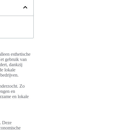
alleen esthetische
et gebruik van
ert, dankzij
de lokale
bedrijven.
onderzocht. Zo
engen en
urzame en lokale
n. Deze
 economische