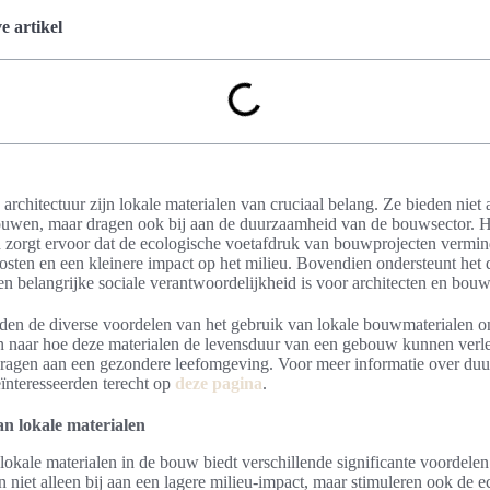
 artikel
architectuur zijn lokale materialen van cruciaal belang. Ze bieden niet 
uwen, maar dragen ook bij aan de duurzaamheid van de bouwsector. H
n zorgt ervoor dat de ecologische voetafdruk van bouwprojecten vermind
kosten en een kleinere impact op het milieu. Bovendien ondersteunt het 
n belangrijke sociale verantwoordelijkheid is voor architecten en bouw
orden de diverse voordelen van het gebruik van lokale bouwmaterialen 
n naar hoe deze materialen de levensduur van een gebouw kunnen verl
ijdragen aan een gezondere leefomgeving. Voor meer informatie over du
ïnteresseerden terecht op
deze pagina
.
n lokale materialen
lokale materialen in de bouw biedt verschillende significante voordele
n niet alleen bij aan een lagere milieu-impact, maar stimuleren ook de