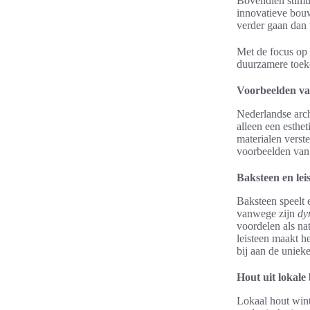
Bovendien stimul
innovatieve bouw
verder gaan dan
Met de focus op 
duurzamere toek
Voorbeelden van
Nederlandse arch
alleen een esthe
materialen verst
voorbeelden van 
Baksteen en lei
Baksteen speelt e
vanwege zijn
dy
voordelen als na
leisteen maakt h
bij aan de unieke
Hout uit lokale
Lokaal hout wint