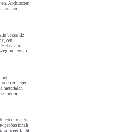
ten. Architecten
aterialen
zijn bepaalde
drijven,
 Het is van
erweging nemen
 met
kunnen ze tegen
e materialen
s hierbij
ijkheden, met de
uwprofessionals
eproduceerd. Dit