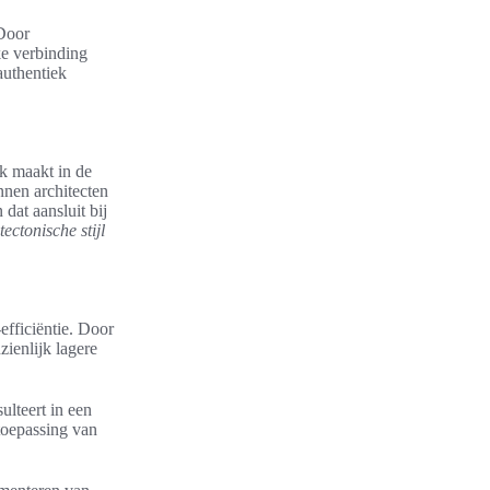
 Door
rke verbinding
authentiek
ek maakt in de
nnen architecten
dat aansluit bij
tectonische stijl
fficiëntie. Door
ienlijk lagere
ulteert in een
toepassing van