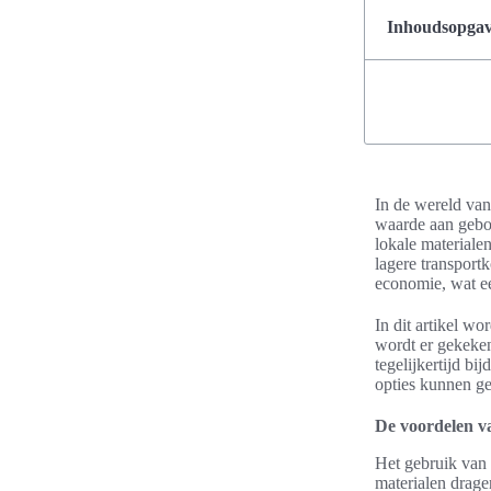
Inhoudsopgave
In de wereld van 
waarde aan gebo
lokale materiale
lagere transport
economie, wat ee
In dit artikel w
wordt er gekeke
tegelijkertijd b
opties kunnen ge
De voordelen va
Het gebruik van 
materialen drage