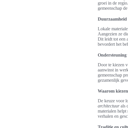
groei in de regi
gemeenschap de 
Duurzaamheid e
Lokale materiale
Aangezien ze dic
Dit leidt tot ee
bevordert het be
Ondersteuning 
Door te kiezen v
aanwinst in werk
gemeenschap prof
gezamenlijk gevo
Waarom kiezen v
De keuze voor lo
architectuur
als 
materialen helpt
verhalen en gesch
Traditie en cul