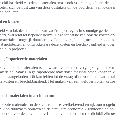
eschikbaarheid van deze materialen, maar ook voor de bijbehorende kos
ten zich bewust zijn van deze obstakels om de voordelen van lokale m
en benutten.
d en kosten
id van lokale materialen kan variëren per regio. In sommige gebieden 
aars, wat leidt tot beperkte keuze. Deze schaarste kan ook de kosten op
materialen mogelijk duurder uitvallen in vergelijking met andere opties.
dat architecten en ontwikkelaars deze kosten en beschikbaarheid in ov
van hun projecten.
et geïmporteerde materialen
n van lokale materialen is het waardevol om een vergelijking te maken
terialen. Vaak zijn geïmporteerde materialen massaal beschikbaar en 
rden aangeboden. Dit kan leiden tot de vraag of de voordelen van lokal
e kosten en beschikbaarheid. Het maken van een weloverwogen keuze i
kale materialen in architectuur
lokale materialen in de architectuur is veelbelovend en rijk aan mogel
uk op duurzaam bouwen en de circulaire economie. Architecten en bo
meer de voordelen van het gebruiken van materialen die dichtbij zijn g