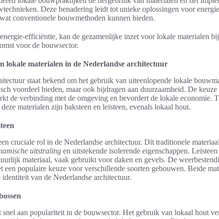
eren lokale bouwpraktijken de hergebruik van materialen en het impl
technieken. Deze benadering leidt tot unieke oplossingen voor energie
 wat conventionele bouwmethoden kunnen bieden.
energie-efficiëntie, kan de gezamenlijke inzet voor lokale materialen b
omst voor de bouwsector.
 lokale materialen in de Nederlandse architectuur
itectuur staat bekend om het gebruik van uiteenlopende lokale bouwmat
tisch voordeel bieden, maar ook bijdragen aan duurzaamheid. De keuze
erkt de verbinding met de omgeving en bevordert de lokale economie.
deze materialen zijn baksteen en leisteen, evenals lokaal hout.
steen
en cruciale rol in de Nederlandse architectuur. Dit traditionele materiaal
namische uitstraling
en uitstekende isolerende eigenschappen. Leisteen 
tuurlijk materiaal, vaak gebruikt voor daken en gevels. De weerbestend
et een populaire keuze voor verschillende soorten gebouwen. Beide mat
 identiteit van de Nederlandse architectuur.
 bossen
 snel aan populariteit in de bouwsector. Het gebruik van lokaal hout ve