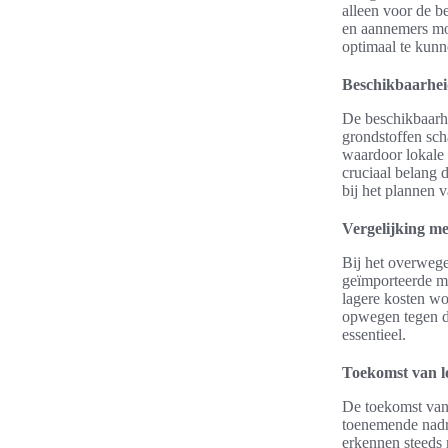
alleen voor de b
en aannemers moe
optimaal te kunn
Beschikbaarhei
De beschikbaarhe
grondstoffen sch
waardoor lokale 
cruciaal belang 
bij het plannen 
Vergelijking m
Bij het overwege
geïmporteerde ma
lagere kosten wo
opwegen tegen d
essentieel.
Toekomst van lo
De toekomst van 
toenemende nadr
erkennen steeds 