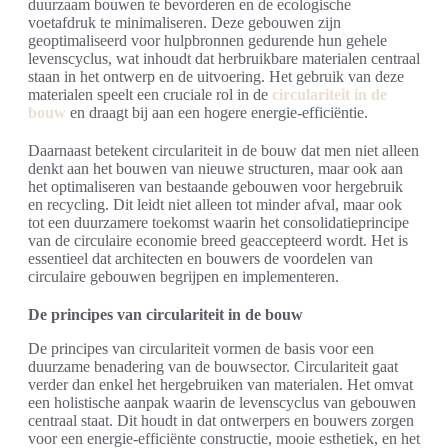
duurzaam bouwen te bevorderen en de ecologische
voetafdruk te minimaliseren. Deze gebouwen zijn
geoptimaliseerd voor hulpbronnen gedurende hun gehele
levenscyclus, wat inhoudt dat herbruikbare materialen centraal
staan in het ontwerp en de uitvoering. Het gebruik van deze
materialen speelt een cruciale rol in de
circulariteit in de
bouw
en draagt bij aan een hogere energie-efficiëntie.
Daarnaast betekent circulariteit in de bouw dat men niet alleen
denkt aan het bouwen van nieuwe structuren, maar ook aan
het optimaliseren van bestaande gebouwen voor hergebruik
en recycling. Dit leidt niet alleen tot minder afval, maar ook
tot een duurzamere toekomst waarin het consolidatieprincipe
van de circulaire economie breed geaccepteerd wordt. Het is
essentieel dat architecten en bouwers de voordelen van
circulaire gebouwen begrijpen en implementeren.
De principes van circulariteit in de bouw
De principes van circulariteit vormen de basis voor een
duurzame benadering van de bouwsector. Circulariteit gaat
verder dan enkel het hergebruiken van materialen. Het omvat
een holistische aanpak waarin de levenscyclus van gebouwen
centraal staat. Dit houdt in dat ontwerpers en bouwers zorgen
voor een energie-efficiënte constructie, mooie esthetiek, en het