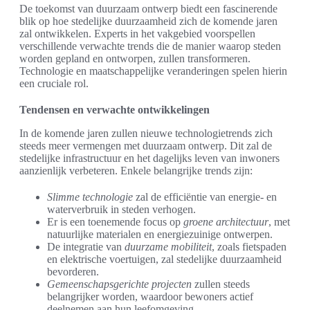
De toekomst van duurzaam ontwerp biedt een fascinerende
blik op hoe stedelijke duurzaamheid zich de komende jaren
zal ontwikkelen. Experts in het vakgebied voorspellen
verschillende verwachte trends die de manier waarop steden
worden gepland en ontworpen, zullen transformeren.
Technologie en maatschappelijke veranderingen spelen hierin
een cruciale rol.
Tendensen en verwachte ontwikkelingen
In de komende jaren zullen nieuwe technologietrends zich
steeds meer vermengen met duurzaam ontwerp. Dit zal de
stedelijke infrastructuur en het dagelijks leven van inwoners
aanzienlijk verbeteren. Enkele belangrijke trends zijn:
Slimme technologie
zal de efficiëntie van energie- en
waterverbruik in steden verhogen.
Er is een toenemende focus op
groene architectuur
, met
natuurlijke materialen en energiezuinige ontwerpen.
De integratie van
duurzame mobiliteit
, zoals fietspaden
en elektrische voertuigen, zal stedelijke duurzaamheid
bevorderen.
Gemeenschapsgerichte projecten
zullen steeds
belangrijker worden, waardoor bewoners actief
deelnemen aan hun leefomgeving.