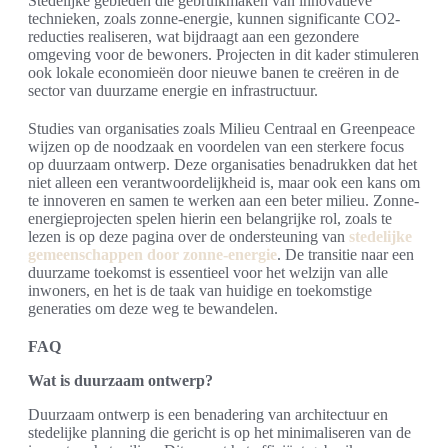
Stedelijke gebieden die gebruikmaken van innovatieve
technieken, zoals zonne-energie, kunnen significante CO2-
reducties realiseren, wat bijdraagt aan een gezondere
omgeving voor de bewoners. Projecten in dit kader stimuleren
ook lokale economieën door nieuwe banen te creëren in de
sector van duurzame energie en infrastructuur.
Studies van organisaties zoals Milieu Centraal en Greenpeace
wijzen op de noodzaak en voordelen van een sterkere focus
op duurzaam ontwerp. Deze organisaties benadrukken dat het
niet alleen een verantwoordelijkheid is, maar ook een kans om
te innoveren en samen te werken aan een beter milieu. Zonne-
energieprojecten spelen hierin een belangrijke rol, zoals te
lezen is op deze pagina over de ondersteuning van
stedelijke
gemeenschappen door zonne-energie
. De transitie naar een
duurzame toekomst is essentieel voor het welzijn van alle
inwoners, en het is de taak van huidige en toekomstige
generaties om deze weg te bewandelen.
FAQ
Wat is duurzaam ontwerp?
Duurzaam ontwerp is een benadering van architectuur en
stedelijke planning die gericht is op het minimaliseren van de